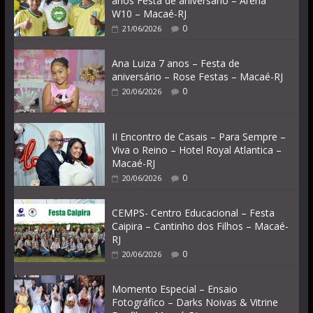
anos Festa de aniversário – Arena
W10 – Macaé-RJ
0
21/06/2026
Ana Luiza 7 anos – Festa de
aniversário – Rose Festas – Macaé-RJ
0
20/06/2026
II Encontro de Casais – Para Sempre –
Viva o Reino – Hotel Royal Atlantica –
Macaé-RJ
0
20/06/2026
CEMPS- Centro Educacional – Festa
Caipira – Cantinho dos Filhos – Macaé-
RJ
0
20/06/2026
Momento Especial – Ensaio
Fotográfico – Darks Noivas & Vitrine