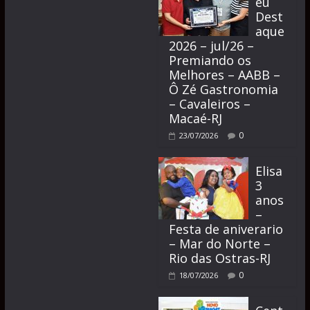
éu
Dest
aque
2026 – jul/26 –
Premiando os
Melhores – AABB –
Ô Zé Gastronomia
– Cavaleiros –
Macaé-RJ
0
23/07/2026
Elisa
3
anos
–
Festa de aniverario
– Mar do Norte –
Rio das Ostras-RJ
0
18/07/2026