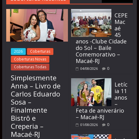
CEPE
Mac
aé
45
anos -Clube Cidade
do Sol – Baile
2026
Coberturas
Comemorativo –
Coberturas Novas
Macaé-RJ
Coberturas Todas
0
04/08/2026
Simplesmente
Letíc
Anna – Livro de
ia 11
Carlos Eduardo
anos
Sosa –
–
Finalmente
Feta de aniverário
Bistrô e
– Macaé-RJ
Creperia –
0
01/08/2026
Macaé-RJ