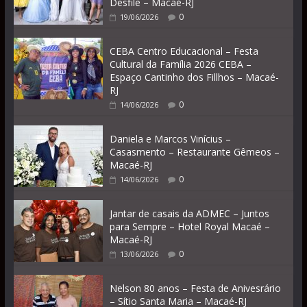
Desfile – Macaé-RJ
0
19/06/2026
CEBA Centro Educacional – Festa
Cultural da Família 2026 CEBA –
Espaço Cantinho dos Fillhos – Macaé-
RJ
0
14/06/2026
Daniela e Marcos Vinícius –
Casasmento – Restaurante Gêmeos –
Macaé-RJ
0
14/06/2026
Jantar de casais da ADMEC – Juntos
para Sempre – Hotel Royal Macaé –
Macaé-RJ
0
13/06/2026
Nelson 80 anos – Festa de Anivesrário
– Sítio Santa Maria – Macaé-RJ