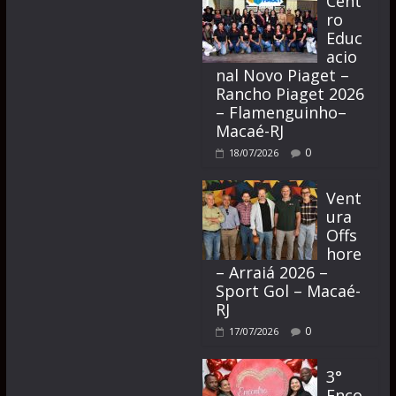
Cent
ro
Educ
acio
nal Novo Piaget –
Rancho Piaget 2026
– Flamenguinho–
Macaé-RJ
0
18/07/2026
Vent
ura
Offs
hore
– Arraiá 2026 –
Sport Gol – Macaé-
RJ
0
17/07/2026
3°
Enco