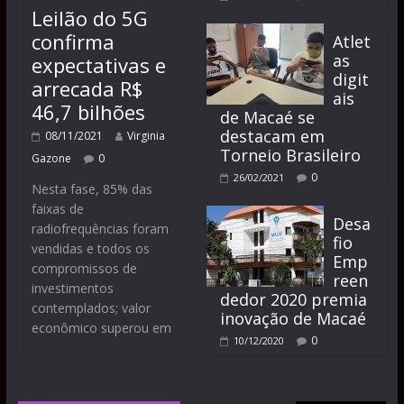
Leilão do 5G
confirma
Atlet
as
expectativas e
digit
arrecada R$
ais
46,7 bilhões
de Macaé se
destacam em
08/11/2021
Virginia
Torneio Brasileiro
Gazone
0
0
26/02/2021
Nesta fase, 85% das
faixas de
Desa
radiofrequências foram
fio
vendidas e todos os
Emp
compromissos de
reen
investimentos
dedor 2020 premia
contemplados; valor
inovação de Macaé
econômico superou em
0
10/12/2020