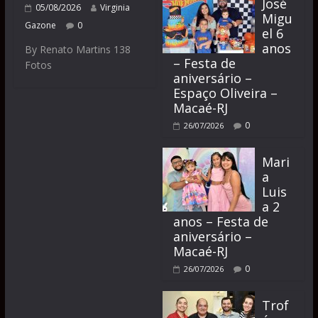
José
05/08/2026
Virginia
Migu
Gazone
0
el 6
anos
By Renato Martins 138
– Festa de
Fotos
aniversário –
Espaço Oliveira –
Macaé-RJ
0
26/07/2026
Mari
a
Luis
a 2
anos – Festa de
aniversário –
Macaé-RJ
0
26/07/2026
Trof