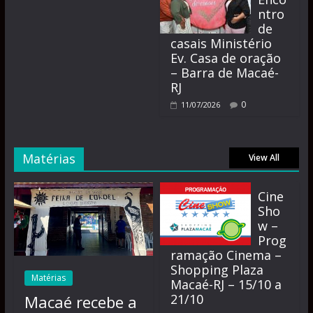
ntro
de
casais Ministério
Ev. Casa de oração
– Barra de Macaé-
RJ
0
11/07/2026
Matérias
View All
Cine
Sho
w –
Prog
ramação Cinema –
Shopping Plaza
Matérias
Macaé-RJ – 15/10 a
21/10
Macaé recebe a