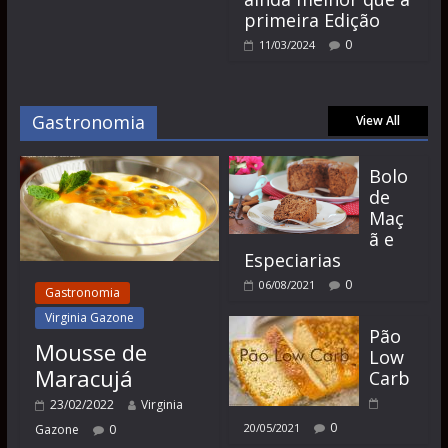
primeira Edição
0
11/03/2024
Gastronomia
View All
Bolo
de
Maç
ã e
Especiarias
0
06/08/2021
Gastronomia
Virginia Gazone
Pão
Mousse de
Low
Maracujá
Carb
23/02/2022
Virginia
0
20/05/2021
Gazone
0