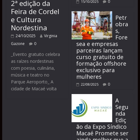
2ª edição da
0
15/10/2025
Feira de Cordel
Petr
e Cultura
obra
Nordestina
s,
24/10/2025
Virginia
Fore
sea e empresas
Gazone
0
parceiras lançam
_Evento gratuito celebra
curso gratuito de
as raízes nordestinas
formação offshore
com poesia, culinária,
exclusivo para
música e teatro no
mulheres
Parque Aeroporto_ A
0
22/08/2025
cidade de Macaé volta
A
Segu
nda
Ediç
ão da Expo Síndico
Macaé Promete ser
ainda melhor que a