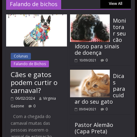
Falando de bichos
View All
Moni
tora
r seu
cão
idoso para sinais
de doença
Colunas
0
10/09/2021
Falando de Bichos
Cães e gatos
Dica
podem curtir o
s
para
carnaval?
cuid
06/02/2024
Virginia
ar do seu gato
Gazone
0
0
09/04/2021
Com a chegada do
carnaval muitas das
Pastor Alemão
pessoas inserem o
(Capa Preta)
animal de estimação