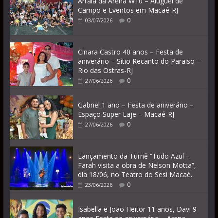
Arraiá da Arena W10 – Aluguel de
Campo e Eventos em Macaé-RJ
0
03/07/2026
Cinara Castro 40 anos – Festa de
aniverário – Sítio Recanto do Paraiso –
Rio das Ostras-RJ
0
27/06/2026
Gabriel 1 ano – Festa de aniverário –
Espaço Super Laje – Macaé-RJ
0
27/06/2026
Lançamento da Turnê “Tudo Azul –
Farah visita a obra de Nelson Motta”,
dia 18/06, no Teatro do Sesi Macaé.
0
23/06/2026
Isabella e João Heitor 11 anos, Davi 9