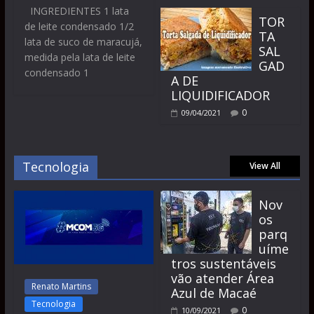
INGREDIENTES 1 lata
TOR
de leite condensado 1/2
TA
lata de suco de maracujá,
SAL
medida pela lata de leite
GAD
condensado 1
A DE
LIQUIDIFICADOR
0
09/04/2021
Tecnologia
View All
Nov
os
parq
uíme
tros sustentáveis
vão atender Área
Renato Martins
Azul de Macaé
Tecnologia
0
10/09/2021