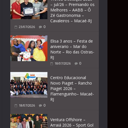
– jul/26 – Premiando os
Melhores – AABB – Ô
Zé Gastronomia –
Cavaleiros – Macaé-RJ
0
23/07/2026
Elisa 3 anos – Festa de
aniverario – Mar do
Norte – Rio das Ostras-
RJ
0
18/07/2026
Centro Educacional
Novo Piaget – Rancho
Piaget 2026 –
Flamenguinho– Macaé-
RJ
0
18/07/2026
Ventura Offshore –
Arraiá 2026 – Sport Gol