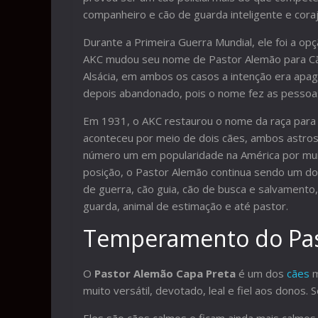
companheiro e cão de guarda inteligente e cora
Durante a Primeira Guerra Mundial, ele foi a o
AKC mudou seu nome de Pastor Alemão para Cão
Alsácia, em ambos os casos a intenção era apaga
depois abandonado, pois o nome fez as pessoa
Em 1931, o AKC restaurou o nome da raça para
aconteceu por meio de dois cães, ambos astros 
número um em popularidade na América por muit
posição, o Pastor Alemão continua sendo um dos 
de guerra, cão guia, cão de busca e salvamento
guarda, animal de estimação e até pastor.
Temperamento do Pas
O
Pastor Alemão Capa Preta
é um dos
cães
m
muito versátil, devotado, leal e fiel aos donos