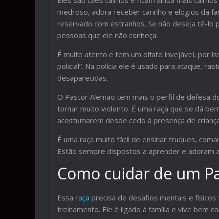
Eles são cães calmos e ficam ainda mais calmos
medroso, adora receber carinho e elogios da fam
reservado com estranhos. Se não deseja tê-lo 
pessoas que ele não conheça.
É muito atento e tem um olfato invejável, por i
policial”. Na polícia ele é usado para ataque, 
desaparecidas.
O Pastor Alemão tem mais o perfil de defesa do
tornar muito violento. É uma raça que se dá bem
acostumarem desde cedo à presença de criança
É uma raça muito fácil de ensinar truques, coma
Estão sempre dispostos a aprender e adoram a
Como cuidar de um P
Essa
raça
precisa de desafios mentais e físicos 
treinamento. Ele é ligado à família e vive bem