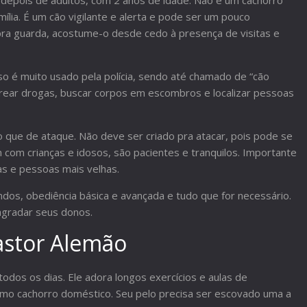
 depois de adultos, com 2 anos de idade. Não é um cachorro
ília. É um cão vigilante e alerta e pode ser um pouco
pra guarda, acostume-o desde cedo à presença de visitas e
sso é muito usado pela polícia, sendo até chamado de “cão
rastrear drogas, buscar corpos em escombros e localizar pessoas
 que de ataque. Não deve ser criado pra atacar, pois pode se
 com crianças e idosos, são pacientes e tranquilos. Importante
s e pessoas mais velhas.
ndos, obediência básica e avançada e tudo que for necessário.
gradar seus donos.
astor Alemão
todos os dias. Ele adora longos exercícios e aulas de
 como cachorro doméstico. Seu pelo precisa ser escovado uma a