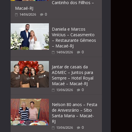
Cantinho dos Fillhos –
Macaé-RJ
0
14/06/2026
Daniela e Marcos
Vinícius – Casasmento
– Restaurante Gêmeos
– Macaé-RJ
0
14/06/2026
Jantar de casais da
ADMEC – Juntos para
Sempre – Hotel Royal
Macaé – Macaé-RJ
0
13/06/2026
Nelson 80 anos – Festa
de Anivesrário – Sítio
Santa Maria – Macaé-
RJ
0
13/06/2026