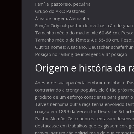
Família: pastoreio, pecuária
Grupo do AKC: Pastores
Área de origem: Alemanha
Função Original: pastor de ovelhas, cão de guarda
Tamanho médio do macho: Alt: 60-66 cm, Peso:
Tamanho médio da fêmea: Alt: 55-60 cm, Peso:
Outros nomes: Alsaciano, Deutscher schaferhun
Posição no ranking de inteligência: 3ª posição
Origem e história da r
Apesar de sua aparência lembrar um lobo, o Pa
contrariando a crença popular, ele é tão próxim
produto de um esforço consciente para gerar o 
Talvez nenhuma outra raça tenha envolvido tan
criação em 1899 da Verein fur Deutsche Scharfer
Pastor Alemão. Os criadores tentavam desenvo
destacasse em trabalhos que exigissem coragem
provou ser um cão policial mais do que compete