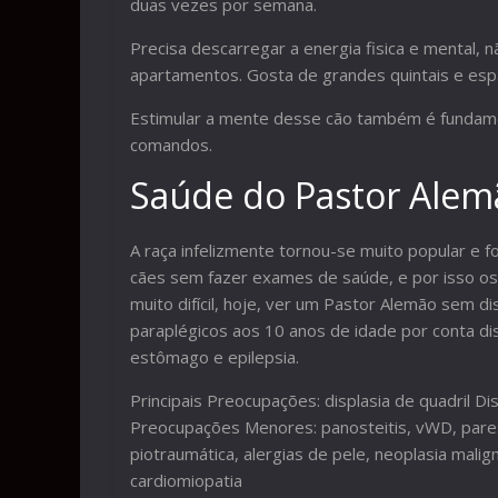
duas vezes por semana.
Precisa descarregar a energia fisica e mental,
apartamentos. Gosta de grandes quintais e espa
Estimular a mente desse cão também é fundamen
comandos.
Saúde do Pastor Alem
A raça infelizmente tornou-se muito popular e 
cães sem fazer exames de saúde, e por isso o
muito difícil, hoje, ver um Pastor Alemão sem d
paraplégicos aos 10 anos de idade por conta d
estômago e epilepsia.
Principais Preocupações: displasia de quadril Di
Preocupações Menores: panosteitis, vWD, pare
piotraumática, alergias de pele, neoplasia maligna
cardiomiopatia