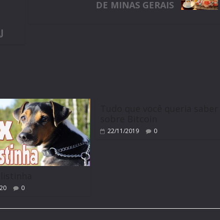
DE MINAS GERAIS
J
m
Tudo que você queria saber
sobre Bitcoin
22/11/2019
0
listinha
020
0