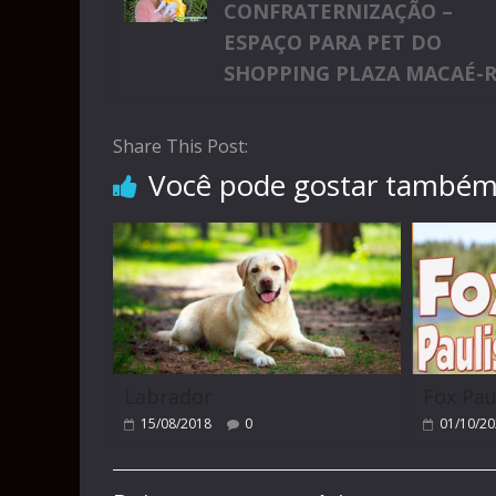
CONFRATERNIZAÇÃO –
ESPAÇO PARA PET DO
SHOPPING PLAZA MACAÉ-R
Share This Post:
Você pode gostar també
Labrador
Fox Pau
15/08/2018
0
01/10/2