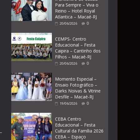
Para Sempre – Viva o
Reino – Hotel Royal
Atlantica – Macaé-RJ
0
20/06/2026
CEMPS- Centro
Educacional – Festa
Caipira – Cantinho dos
Filhos – Macaé-RJ
0
20/06/2026
Momento Especial –
Ensaio Fotográfico –
Darks Noivas & Vitrine
Desfile – Macaé-RJ
0
19/06/2026
CEBA Centro
Educacional – Festa
Cultural da Família 2026
CEBA – Espaço