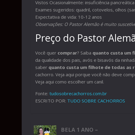
Vistos Ocasionalmente: insuficiência pancreática
Exames sugeridos: quadril, cotovelos, olhos (sa
Expectativa de vida: 10-12 anos
Observações: O Pastor Alemão é muito suscetível
Preço do Pastor Alem
Você quer
comprar
? Saiba
quanto custa um f
da qualidade dos pais, avós e bisavós da ninhad
saber
quanto custa um filhote de todas as 
cachorro. Veja aqui porque você não deve compr
Veja aqui como escolher um canil.
Fonte:
tudosobrecachorros.com.br
ESCRITO POR:
TUDO SOBRE CACHORROS
BELA 1 ANO –