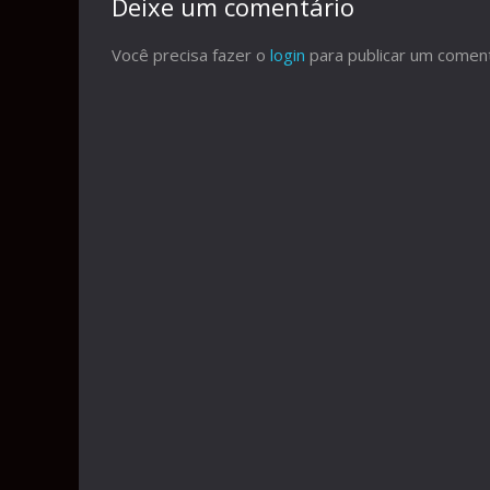
Deixe um comentário
Você precisa fazer o
login
para publicar um coment