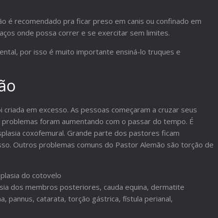
 não é recomendado pra ficar preso em canis ou confinado em
ços onde possa correr e se exercitar sem limites.
tal, por isso é muito importante ensiná-lo truques e
ão
foi criada em excesso. As pessoas começaram a cruzar seus
s problemas foram aumentando com o passar do tempo. É
isplasia coxofemural. Grande parte dos pastores ficam
isso. Outros problemas comuns do Pastor Alemão são torção de
splasia do cotovelo
sia dos membros posteriores, cauda equina, dermatite
, pannus, catarata, torção gástrica, fístula perianal,