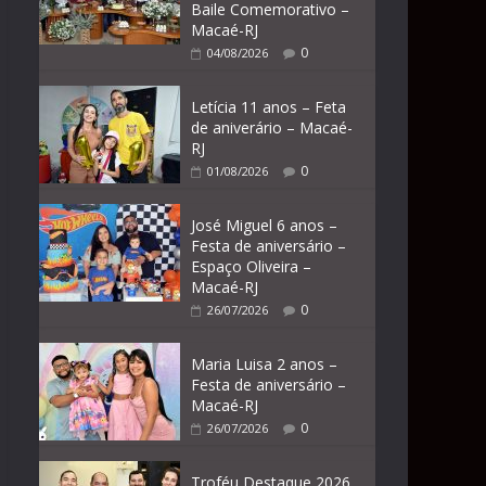
Baile Comemorativo –
Macaé-RJ
0
04/08/2026
Letícia 11 anos – Feta
de aniverário – Macaé-
RJ
0
01/08/2026
José Miguel 6 anos –
Festa de aniversário –
Espaço Oliveira –
Macaé-RJ
0
26/07/2026
Maria Luisa 2 anos –
Festa de aniversário –
Macaé-RJ
0
26/07/2026
Troféu Destaque 2026