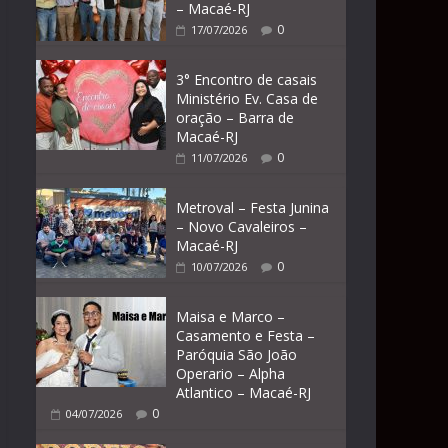
– Macaé-RJ
0
17/07/2026
3° Encontro de casais
Ministério Ev. Casa de
oração – Barra de
Macaé-RJ
0
11/07/2026
Metroval – Festa Junina
– Novo Cavaleiros –
Macaé-RJ
0
10/07/2026
Maisa e Marco –
Casamento e Festa –
Paróquia São João
Operario – Alpha
Atlantico – Macaé-RJ
0
04/07/2026