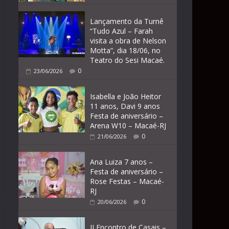
Lançamento da Turnê
“Tudo Azul – Farah
visita a obra de Nelson
Motta”, dia 18/06, no
Teatro do Sesi Macaé.
0
23/06/2026
Isabella e João Heitor
11 anos, Davi 9 anos
Festa de aniversário –
Arena W10 – Macaé-RJ
0
21/06/2026
Ana Luiza 7 anos –
Festa de aniversário –
Rose Festas – Macaé-
RJ
0
20/06/2026
II Encontro de Casais –