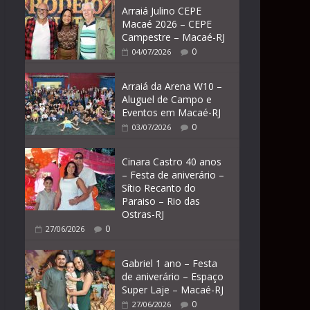
Arraiá Julino CEPE
Macaé 2026 – CEPE
Campestre – Macaé-RJ
0
04/07/2026
Arraiá da Arena W10 –
Aluguel de Campo e
Eventos em Macaé-RJ
0
03/07/2026
Cinara Castro 40 anos
– Festa de aniverário –
Sítio Recanto do
Paraiso – Rio das
Ostras-RJ
0
27/06/2026
Gabriel 1 ano – Festa
de aniverário – Espaço
Super Laje – Macaé-RJ
0
27/06/2026