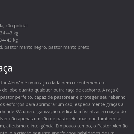
, cão policial.
 34-43 kg
 34-43 kg
d, pastor manto negro, pastor manto preto
aça
stor Alemão é uma raça criada bem recentemente e,
o do lobo quanto qualquer outra raça de cachorro. A raça é
pastor perfeito, capaz de pastorear e proteger seu rebanho.
tos esforços para aprimorar um cão, especialmente graças à
hunde SV, uma organização dedicada a fiscalizar a criação do
lver não apenas um cão de pastoreio, mas que também se
, atletismo e inteligência. Em pouco tempo, o Pastor Alemão
nte, e a criação seguinte aperfeiçoou habilidades de um