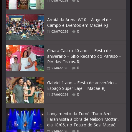
0
04/07/2026
Arraiá da Arena W10 – Aluguel de
Campo e Eventos em Macaé-RJ
0
03/07/2026
Cinara Castro 40 anos – Festa de
aniverário – Sítio Recanto do Paraiso –
Rio das Ostras-RJ
0
27/06/2026
Gabriel 1 ano – Festa de aniverário –
Espaço Super Laje – Macaé-RJ
0
27/06/2026
Lançamento da Turnê “Tudo Azul –
Farah visita a obra de Nelson Motta”,
dia 18/06, no Teatro do Sesi Macaé.
0
23/06/2026