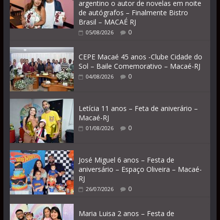
argentino o autor de novelas em noite
de autógrafos – Finalmente Bistro
Brasil – MACAÉ RJ
0
05/08/2026
CEPE Macaé 45 anos -Clube Cidade do
Sol – Baile Comemorativo – Macaé-RJ
0
04/08/2026
Letícia 11 anos – Feta de aniverário –
Macaé-RJ
0
01/08/2026
José Miguel 6 anos – Festa de
aniversário – Espaço Oliveira – Macaé-
RJ
0
26/07/2026
Maria Luisa 2 anos – Festa de