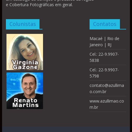
e Cobertura Fotográficas em geral.
Colunistas
Contatos
Macaé | Rio de
Janeiro | RJ
Cel.: 22-9.9907-
5838
Cel.: 22-9.9907-
5798
contato@azullima
o.com.br
www.azullimao.co
m.br