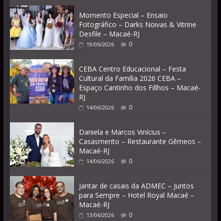
Momento Especial – Ensaio
Fotográfico – Darks Noivas & Vitrine
Desfile – Macaé-RJ
0
19/06/2026
CEBA Centro Educacional – Festa
Cultural da Família 2026 CEBA –
Espaço Cantinho dos Fillhos – Macaé-
RJ
0
14/06/2026
Daniela e Marcos Vinícius –
Casasmento – Restaurante Gêmeos –
Macaé-RJ
0
14/06/2026
Jantar de casais da ADMEC – Juntos
para Sempre – Hotel Royal Macaé –
Macaé-RJ
0
13/06/2026