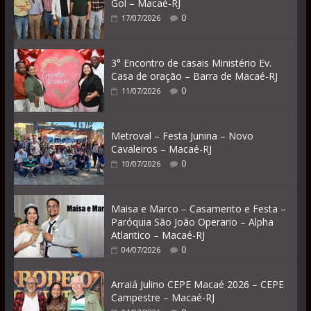
Gol – Macaé-RJ
0
17/07/2026
3° Encontro de casais Ministério Ev.
Casa de oração – Barra de Macaé-RJ
0
11/07/2026
Metroval – Festa Junina – Novo
Cavaleiros – Macaé-RJ
0
10/07/2026
Maisa e Marco – Casamento e Festa –
Paróquia São João Operario – Alpha
Atlantico – Macaé-RJ
0
04/07/2026
Arraiá Julino CEPE Macaé 2026 – CEPE
Campestre – Macaé-RJ