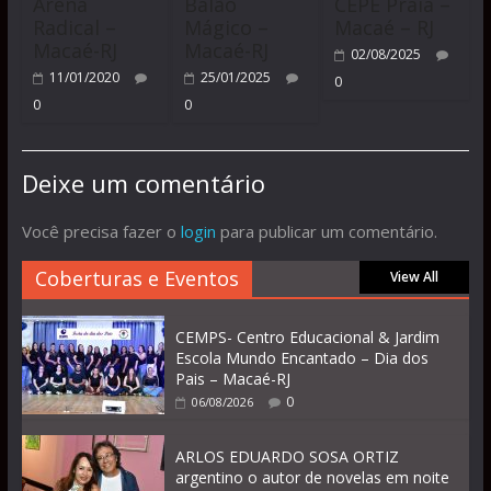
Arena
Balão
CEPE Praia –
Radical –
Mágico –
Macaé – RJ
Macaé-RJ
Macaé-RJ
02/08/2025
11/01/2020
25/01/2025
0
0
0
Deixe um comentário
Você precisa fazer o
login
para publicar um comentário.
Coberturas e Eventos
View All
CEMPS- Centro Educacional & Jardim
Escola Mundo Encantado – Dia dos
Pais – Macaé-RJ
0
06/08/2026
ARLOS EDUARDO SOSA ORTIZ
argentino o autor de novelas em noite