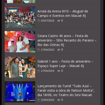
Arraiá da Arena W10 – Aluguel de
Campo e Eventos em Macaé-RJ
0
03/07/2026
Cinara Castro 40 anos – Festa de
aniverário – Sítio Recanto do Paraiso –
Rio das Ostras-RJ
0
27/06/2026
Gabriel 1 ano – Festa de aniverário –
Espaço Super Laje – Macaé-RJ
0
27/06/2026
Lançamento da Turnê “Tudo Azul –
Farah visita a obra de Nelson Motta”,
dia 18/06, no Teatro do Sesi Macaé.
0
23/06/2026