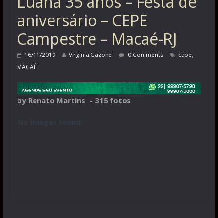
Luana 35 anos – Festa de
aniversário – CEPE
Campestre – Macaé-RJ
,
16/11/2019
Virginia Gazone
0 Comments
cepe
MACAÉ
by Renato Martins – 315 fotos
No Images found.