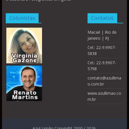
Colunistas
Contatos
Macaé | Rio de
Janeiro | RJ
Cel.: 22-9.9907-
5838
Cel.: 22-9.9907-
5798
contato@azullima
o.com.br
www.azullimao.co
m.br
Azul Limão Copyright 2000 / 2026.