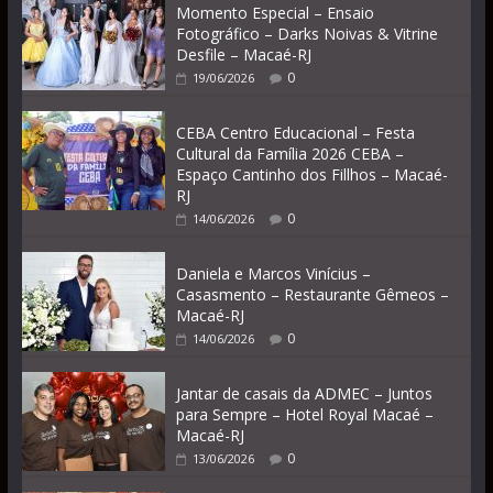
Momento Especial – Ensaio
Fotográfico – Darks Noivas & Vitrine
Desfile – Macaé-RJ
0
19/06/2026
CEBA Centro Educacional – Festa
Cultural da Família 2026 CEBA –
Espaço Cantinho dos Fillhos – Macaé-
RJ
0
14/06/2026
Daniela e Marcos Vinícius –
Casasmento – Restaurante Gêmeos –
Macaé-RJ
0
14/06/2026
Jantar de casais da ADMEC – Juntos
para Sempre – Hotel Royal Macaé –
Macaé-RJ
0
13/06/2026