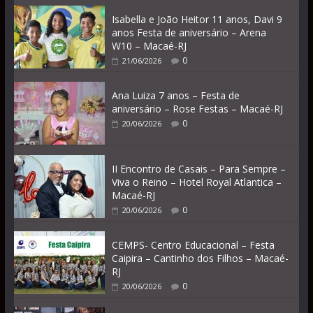
Isabella e João Heitor 11 anos, Davi 9
anos Festa de aniversário – Arena
W10 – Macaé-RJ
0
21/06/2026
Ana Luiza 7 anos – Festa de
aniversário – Rose Festas – Macaé-RJ
0
20/06/2026
II Encontro de Casais – Para Sempre –
Viva o Reino – Hotel Royal Atlantica –
Macaé-RJ
0
20/06/2026
CEMPS- Centro Educacional – Festa
Caipira – Cantinho dos Filhos – Macaé-
RJ
0
20/06/2026