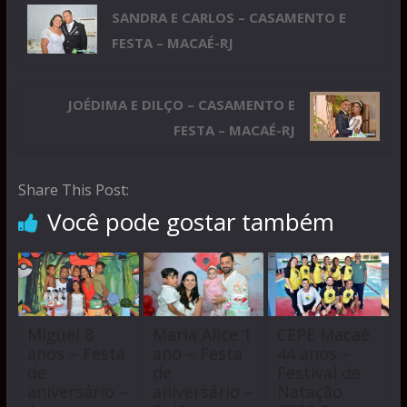
SANDRA E CARLOS – CASAMENTO E
FESTA – MACAÉ-RJ
JOÉDIMA E DILÇO – CASAMENTO E
FESTA – MACAÉ-RJ
Share This Post:
Você pode gostar também
Miguel 8
Maria Alice 1
CEPE Macaé
anos – Festa
ano – Festa
44 anos –
de
de
Festival de
aniversário –
aniversário –
Natação