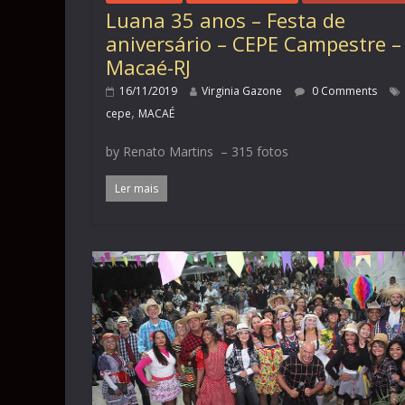
Luana 35 anos – Festa de
aniversário – CEPE Campestre –
Macaé-RJ
16/11/2019
Virginia Gazone
0 Comments
,
cepe
MACAÉ
by Renato Martins – 315 fotos
Ler mais