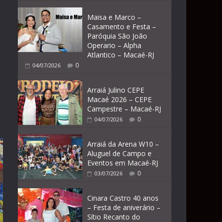
Maisa e Marco –
Casamento e Festa –
Paróquia São João
Operario – Alpha
Atlantico – Macaé-RJ
0
04/07/2026
Arraiá Julino CEPE
Macaé 2026 – CEPE
Campestre – Macaé-RJ
0
04/07/2026
Arraiá da Arena W10 –
Aluguel de Campo e
Eventos em Macaé-RJ
0
03/07/2026
Cinara Castro 40 anos
– Festa de aniverário –
Sítio Recanto do