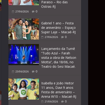
Paraiso – Rio das
Ostras-RJ
0
27/06/2026
Gabriel 1 ano – Festa
de aniverário – Espaço
Super Laje – Macaé-RJ
0
27/06/2026
Lançamento da Turnê
“Tudo Azul – Farah
visita a obra de Nelson
Motta”, dia 18/06, no
Teatro do Sesi Macaé.
0
23/06/2026
Isabella e João Heitor
11 anos, Davi 9 anos
Festa de aniversário –
Arena W10 – Macaé-RJ
0
21/06/2026