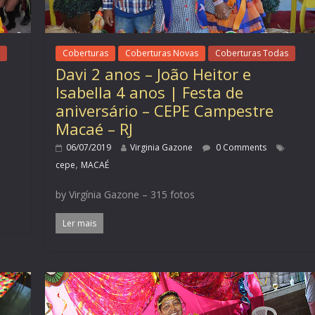
Coberturas
Coberturas Novas
Coberturas Todas
Davi 2 anos – João Heitor e
Isabella 4 anos | Festa de
aniversário – CEPE Campestre
Macaé – RJ
06/07/2019
Virginia Gazone
0 Comments
,
cepe
MACAÉ
by Virgínia Gazone – 315 fotos
Ler mais