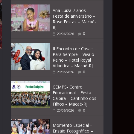
Ana Luiza 7 anos –
Festa de aniversário –
Rose Festas – Macaé-
RJ
0
20/06/2026
II Encontro de Casais –
Para Sempre – Viva o
Reino – Hotel Royal
Atlantica – Macaé-RJ
0
20/06/2026
CEMPS- Centro
Educacional – Festa
Caipira – Cantinho dos
Filhos – Macaé-RJ
0
20/06/2026
Momento Especial –
Ensaio Fotográfico –