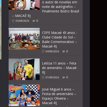
o autor de novelas em
noite de autógrafos –
Finalmente Bistro Brasil
– MACAÉ RJ
0
05/08/2026
CEPE Macaé 45 anos -
Clube Cidade do Sol –
Baile Comemorativo –
Macaé-RJ
0
04/08/2026
Letícia 11 anos – Feta
de aniverário – Macaé-
RJ
0
01/08/2026
José Miguel 6 anos –
Festa de aniversário –
Espaço Oliveira –
Macaé-RJ