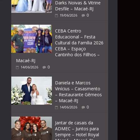
Darks Noivas & Vitrine
Desfile – Macaé-RJ
0
19/06/2026
CEBA Centro
Educacional – Festa
Cultural da Família 2026
CEBA – Espaço
Cantinho dos Fillhos –
Macaé-RJ
0
14/06/2026
Daniela e Marcos
Vinícius – Casasmento
– Restaurante Gêmeos
– Macaé-RJ
0
14/06/2026
Jantar de casais da
ADMEC – Juntos para
Sempre – Hotel Royal