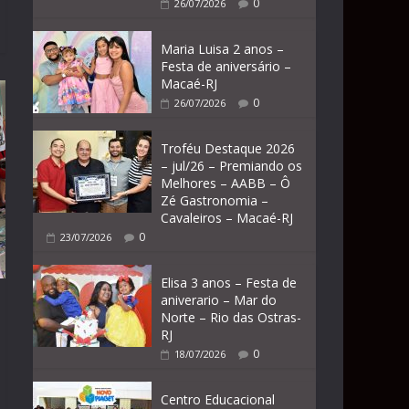
0
26/07/2026
Maria Luisa 2 anos –
Festa de aniversário –
Macaé-RJ
0
26/07/2026
Troféu Destaque 2026
– jul/26 – Premiando os
Melhores – AABB – Ô
Zé Gastronomia –
Cavaleiros – Macaé-RJ
0
23/07/2026
Elisa 3 anos – Festa de
aniverario – Mar do
Norte – Rio das Ostras-
RJ
0
18/07/2026
Centro Educacional