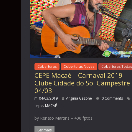
Coberturas
Coberturas Novas
Coberturas Todas
CEPE Macaé – Carnaval 2019 –
Clube Cidade do Sol Campestre 
04/03
04/03/2019
Virginia Gazone
0 Comments
,
cepe
MACAÉ
by Renato Martins – 406 fptos
Ler mais