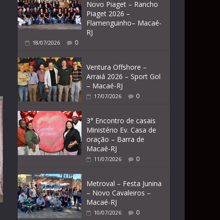
Novo Piaget – Rancho
Piaget 2026 –
Flamenguinho– Macaé-
RJ
0
18/07/2026
Ventura Offshore –
Arraiá 2026 – Sport Gol
– Macaé-RJ
0
17/07/2026
3° Encontro de casais
Ministério Ev. Casa de
oração – Barra de
Macaé-RJ
0
11/07/2026
Metroval – Festa Junina
– Novo Cavaleiros –
Macaé-RJ
0
10/07/2026