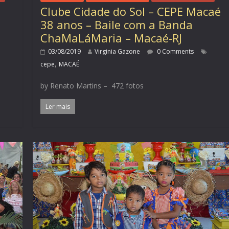
Clube Cidade do Sol – CEPE Macaé
38 anos – Baile com a Banda
ChaMaLáMaria – Macaé-RJ
03/08/2019
Virginia Gazone
0 Comments
,
cepe
MACAÉ
by Renato Martins – 472 fotos
Ler mais