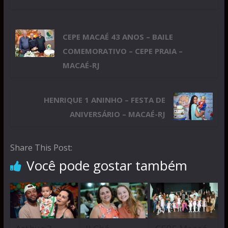
CEPE MACAÉ 43 ANOS – BAILE
COMEMORATIVO – CEPE PRAIA –
MACAÉ-RJ
HENRIQUE 1 ANINHO – FESTA DE
ANIVERSÁRIO – MACAÉ-RJ
Share This Post:
Você pode gostar também