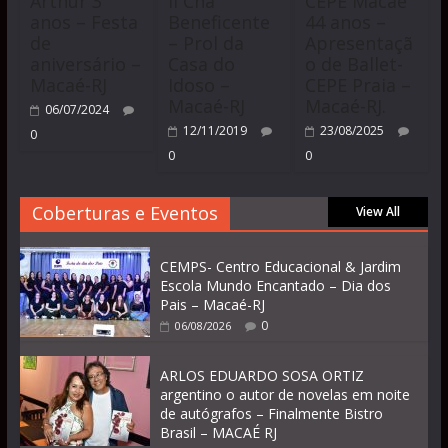
Arthur 3
II Chá
CEPE Macaé
anos – Festa
Beneficente
44 anos –
de
– Prol da
Apresentaçã
aniversário –
Casa do
o de Ballet-
Macaé-RJ
Idoso –
CEPE Praia –
Macaé-RJ
Macaé-RJ.
06/07/2024
12/11/2019
23/08/2025
0
0
0
Coberturas e Eventos
View All
CEMPS- Centro Educacional & Jardim
Escola Mundo Encantado – Dia dos
Pais – Macaé-RJ
0
06/08/2026
ARLOS EDUARDO SOSA ORTIZ
argentino o autor de novelas em noite
de autógrafos – Finalmente Bistro
Brasil – MACAÉ RJ