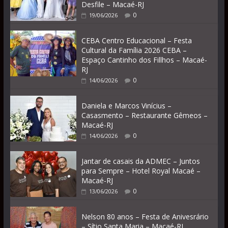
Desfile – Macaé-RJ
0
19/06/2026
CEBA Centro Educacional – Festa
Cultural da Família 2026 CEBA –
Espaço Cantinho dos Fillhos – Macaé-
RJ
0
14/06/2026
Daniela e Marcos Vinícius –
Casasmento – Restaurante Gêmeos –
Macaé-RJ
0
14/06/2026
Jantar de casais da ADMEC – Juntos
para Sempre – Hotel Royal Macaé –
Macaé-RJ
0
13/06/2026
Nelson 80 anos – Festa de Anivesrário
– Sítio Santa Maria – Macaé-RJ