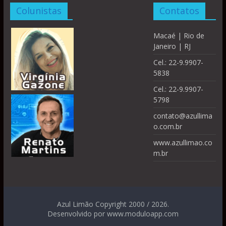
Colunistas
Contatos
Macaé | Rio de
Janeiro | RJ
Cel.: 22-9.9907-
5838
Cel.: 22-9.9907-
5798
contato@azullima
o.com.br
www.azullimao.co
m.br
Azul Limão Copyright 2000 / 2026.
Desenvolvido por www.moduloapp.com