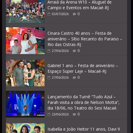
Arraiá da Arena W10 – Aluguel de
Campo e Eventos em Macaé-RJ
0
03/07/2026
Cinara Castro 40 anos – Festa de
aniverário – Sítio Recanto do Paraiso –
Rio das Ostras-RJ
0
27/06/2026
Gabriel 1 ano – Festa de aniverário –
Espaço Super Laje – Macaé-RJ
0
27/06/2026
Lançamento da Turnê “Tudo Azul –
Farah visita a obra de Nelson Motta”,
dia 18/06, no Teatro do Sesi Macaé.
0
23/06/2026
Isabella e João Heitor 11 anos, Davi 9