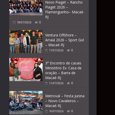
Novo Piaget – Rancho
Piaget 2026 –
Flamenguinho– Macaé-
RJ
0
18/07/2026
Ventura Offshore –
Arraiá 2026 – Sport Gol
– Macaé-RJ
0
17/07/2026
3° Encontro de casais
Ministério Ev. Casa de
oração – Barra de
Macaé-RJ
0
11/07/2026
Metroval – Festa Junina
– Novo Cavaleiros –
Macaé-RJ
0
10/07/2026