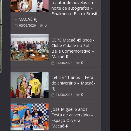
o autor de novelas em
noite de autógrafos –
Finalmente Bistro Brasil
– MACAÉ RJ
0
05/08/2026
CEPE Macaé 45 anos -
Clube Cidade do Sol –
Baile Comemorativo –
Macaé-RJ
0
04/08/2026
Letícia 11 anos – Feta
de aniverário – Macaé-
RJ
0
01/08/2026
José Miguel 6 anos –
Festa de aniversário –
Espaço Oliveira –
Macaé-RJ