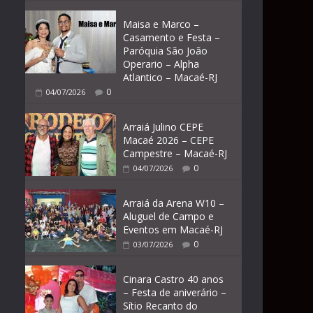
Maisa e Marco –
Casamento e Festa –
Paróquia São João
Operario – Alpha
Atlantico – Macaé-RJ
0
04/07/2026
Arraiá Julino CEPE
Macaé 2026 – CEPE
Campestre – Macaé-RJ
0
04/07/2026
Arraiá da Arena W10 –
Aluguel de Campo e
Eventos em Macaé-RJ
0
03/07/2026
Cinara Castro 40 anos
– Festa de aniverário –
Sítio Recanto do