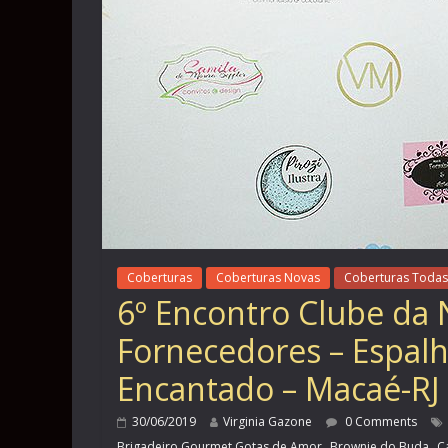
Coberturas
Coberturas Novas
Coberturas Todas
6º Encontro Clube da 
Fornecedores – Espalh
Encantado – Macaé-RJ
30/06/2019
Virginia Gazone
0 Comments
,
,
Brigadeiro Gourmet Gotas de Amor
Brownie do Buda
C