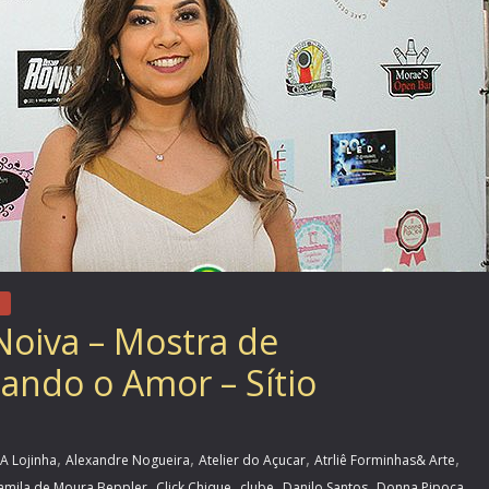
Noiva – Mostra de
ando o Amor – Sítio
,
,
,
,
A Lojinha
Alexandre Nogueira
Atelier do Açucar
Atrliê Forminhas& Arte
,
,
,
,
,
amila de Moura Beppler
Click Chique
clube
Danilo Santos
Donna Pipoca