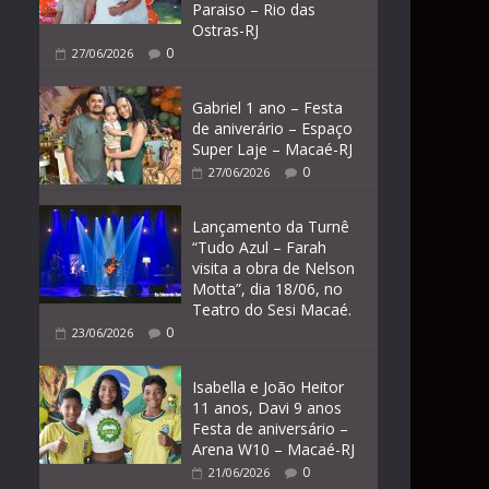
Paraiso – Rio das
Ostras-RJ
0
27/06/2026
Gabriel 1 ano – Festa
de aniverário – Espaço
Super Laje – Macaé-RJ
0
27/06/2026
Lançamento da Turnê
“Tudo Azul – Farah
visita a obra de Nelson
Motta”, dia 18/06, no
Teatro do Sesi Macaé.
0
23/06/2026
Isabella e João Heitor
11 anos, Davi 9 anos
Festa de aniversário –
Arena W10 – Macaé-RJ
0
21/06/2026