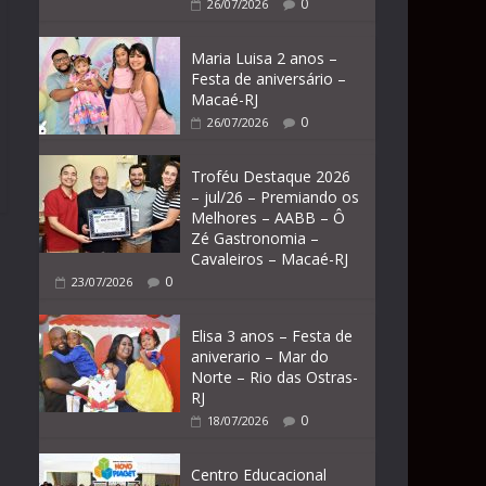
0
26/07/2026
Maria Luisa 2 anos –
Festa de aniversário –
Macaé-RJ
0
26/07/2026
Troféu Destaque 2026
– jul/26 – Premiando os
Melhores – AABB – Ô
Zé Gastronomia –
Cavaleiros – Macaé-RJ
0
23/07/2026
Elisa 3 anos – Festa de
aniverario – Mar do
Norte – Rio das Ostras-
RJ
0
18/07/2026
Centro Educacional