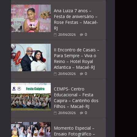
Ana Luiza 7 anos –
Festa de aniversário –
Rose Festas – Macaé-
RJ
0
20/06/2026
II Encontro de Casais –
Para Sempre – Viva o
Reino – Hotel Royal
Atlantica – Macaé-RJ
0
20/06/2026
CEMPS- Centro
Educacional – Festa
Caipira – Cantinho dos
Filhos – Macaé-RJ
0
20/06/2026
Momento Especial –
Ensaio Fotográfico –