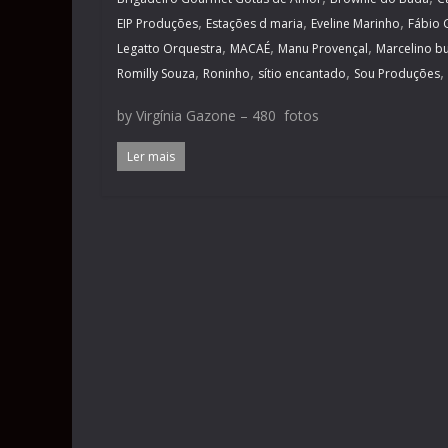
,
,
,
EIP Produções
Estações d maria
Eveline Marinho
Fábio 
,
,
,
Legatto Orquestra
MACAÉ
Manu Provençal
Marcelino bu
,
,
,
,
Romilly Souza
Roninho
sítio encantado
Sou Produções
by Virgínia Gazone – 480 fotos
Ler mais