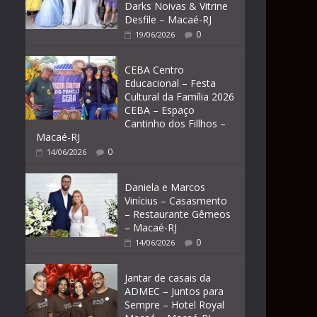
Darks Noivas & Vitrine
Desfile – Macaé-RJ
0
19/06/2026
CEBA Centro
Educacional – Festa
Cultural da Família 2026
CEBA – Espaço
Cantinho dos Fillhos –
Macaé-RJ
0
14/06/2026
Daniela e Marcos
Vinícius – Casasmento
– Restaurante Gêmeos
– Macaé-RJ
0
14/06/2026
Jantar de casais da
ADMEC – Juntos para
Sempre – Hotel Royal