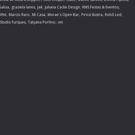
,
,
,
,
,
Galisa
graziela lanes
Jaé
Juliana Cacke Design
KMS Festas & Eventos
,
,
,
,
,
,
ffet
Marcio Raro
Mi Casa
Morae´s Open Bar
Pirozi Ilustra
Robô Led
,
,
Studio Furques
Tatyana Porfirio
vm