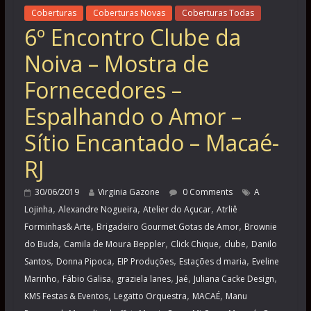
Coberturas
Coberturas Novas
Coberturas Todas
6º Encontro Clube da
Noiva – Mostra de
Fornecedores –
Espalhando o Amor –
Sítio Encantado – Macaé-
RJ
30/06/2019
Virginia Gazone
0 Comments
A
,
,
,
Lojinha
Alexandre Nogueira
Atelier do Açucar
Atrliê
,
,
Forminhas& Arte
Brigadeiro Gourmet Gotas de Amor
Brownie
,
,
,
,
do Buda
Camila de Moura Beppler
Click Chique
clube
Danilo
,
,
,
,
Santos
Donna Pipoca
EIP Produções
Estações d maria
Eveline
,
,
,
,
,
Marinho
Fábio Galisa
graziela lanes
Jaé
Juliana Cacke Design
,
,
,
KMS Festas & Eventos
Legatto Orquestra
MACAÉ
Manu