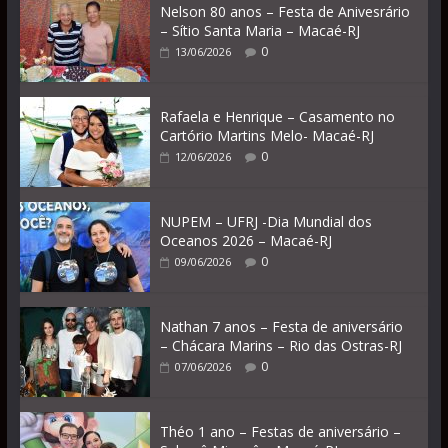
Nelson 80 anos – Festa de Anivesrário
– Sítio Santa Maria – Macaé-RJ
0
13/06/2026
Rafaela e Henrique – Casamento no
Cartório Martins Melo- Macaé-RJ
0
12/06/2026
NUPEM – UFRJ -Dia Mundial dos
Oceanos 2026 – Macaé-RJ
0
09/06/2026
Nathan 7 anos – Festa de aniversário
– Chácara Marins – Rio das Ostras-RJ
0
07/06/2026
Théo 1 ano – Festas de aniversário –