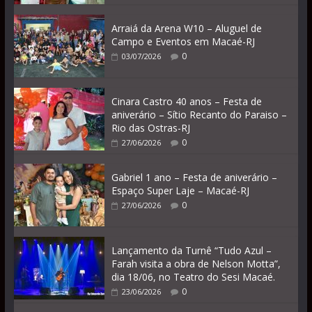
Arraiá da Arena W10 – Aluguel de
Campo e Eventos em Macaé-RJ
0
03/07/2026
Cinara Castro 40 anos – Festa de
aniverário – Sítio Recanto do Paraiso –
Rio das Ostras-RJ
0
27/06/2026
Gabriel 1 ano – Festa de aniverário –
Espaço Super Laje – Macaé-RJ
0
27/06/2026
Lançamento da Turnê “Tudo Azul –
Farah visita a obra de Nelson Motta”,
dia 18/06, no Teatro do Sesi Macaé.
0
23/06/2026