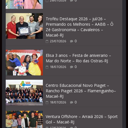
0
26/07/2026
Troféu Destaque 2026 – jul/26 –
Premiando os Melhores – AABB – Ô
Zé Gastronomia – Cavaleiros –
Macaé-RJ
0
23/07/2026
Elisa 3 anos – Festa de aniverario –
Mar do Norte – Rio das Ostras-RJ
0
18/07/2026
Centro Educacional Novo Piaget –
Rancho Piaget 2026 – Flamenguinho–
Macaé-RJ
0
18/07/2026
Ventura Offshore – Arraiá 2026 – Sport
Gol – Macaé-RJ
0
17/07/2026