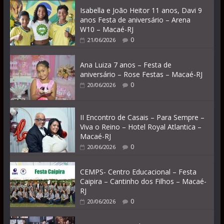
Isabella e João Heitor 11 anos, Davi 9
anos Festa de aniversário – Arena
W10 – Macaé-RJ
0
21/06/2026
Ana Luiza 7 anos – Festa de
aniversário – Rose Festas – Macaé-RJ
0
20/06/2026
II Encontro de Casais – Para Sempre –
Viva o Reino – Hotel Royal Atlantica –
Macaé-RJ
0
20/06/2026
CEMPS- Centro Educacional – Festa
Caipira – Cantinho dos Filhos – Macaé-
RJ
0
20/06/2026