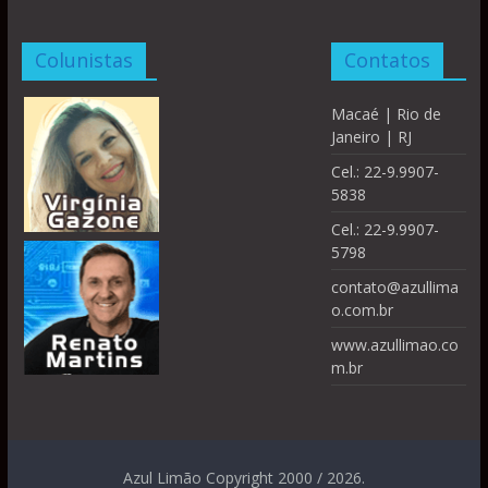
Colunistas
Contatos
Macaé | Rio de
Janeiro | RJ
Cel.: 22-9.9907-
5838
Cel.: 22-9.9907-
5798
contato@azullima
o.com.br
www.azullimao.co
m.br
Azul Limão Copyright 2000 / 2026.