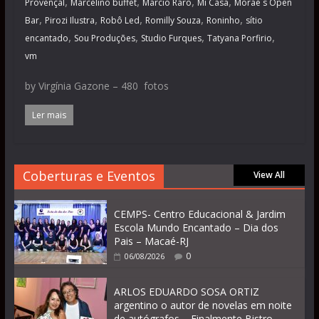
,
,
,
,
Provençal
Marcelino buffet
Marcio Raro
Mi Casa
Morae´s Open
,
,
,
,
,
Bar
Pirozi Ilustra
Robô Led
Romilly Souza
Roninho
sítio
,
,
,
,
encantado
Sou Produções
Studio Furques
Tatyana Porfirio
vm
by Virgínia Gazone – 480 fotos
Ler mais
Coberturas e Eventos
View All
CEMPS- Centro Educacional & Jardim
Escola Mundo Encantado – Dia dos
Pais – Macaé-RJ
0
06/08/2026
ARLOS EDUARDO SOSA ORTIZ
argentino o autor de novelas em noite
de autógrafos – Finalmente Bistro