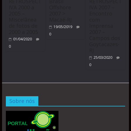
RETROSPECT
Brasil
RETROSPECT
IVA 2000 a
Offshore
IVA 2007 –
2005 –
2007 >
Encontro
Miscelânea
Macaé-RJ
com
de fotos de
Imprensa
19/05/2019
2000 a 2005
2007 –
0
Campos dos
01/04/2020
Goytacazes-
0
RJ
25/03/2020
0
Sobre nós