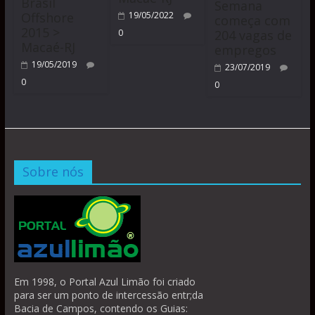
Brasil
Semana
Offshore
19/05/2022
começa com
2015 >
204 vagas de
0
Macaé-RJ
empregos
19/05/2019
23/07/2019
0
0
Sobre nós
Em 1998, o Portal Azul Limão foi criado
para ser um ponto de intercessão entr;da
Bacia de Campos, contendo os Guias: