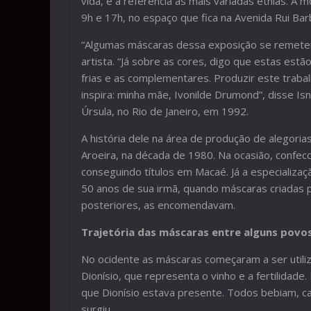
vida, e a referência às mais variadas etnias. A m
9h e 17h, no espaço que fica na Avenida Rui Ba
“Algumas máscaras dessa exposição se remetem 
artista. “Já sobre as cores, digo que estas estã
frias e as complementares. Produzir este traba
inspira: minha mãe, Ivonilde Drumond”, disse I
Úrsula, no Rio de Janeiro, em 1992.
A história dele na área de produção de alegoria
Aroeira, na década de 1980. Na ocasião, confec
conseguindo títulos em Macaé. Já a especializa
50 anos de sua irmã, quando máscaras criadas 
posteriores, as encomendavam.
Trajetória das máscaras entre alguns povo
No ocidente as máscaras começaram a ser utiliz
Dionísio, que representa o vinho e a fertilida
que Dionísio estava presente. Todos bebiam, c
surgiu.