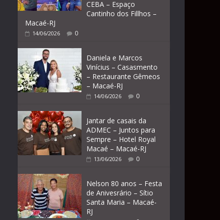
CEBA – Espaço
Cantinho dos Fillhos –
Macaé-RJ
0
14/06/2026
Daniela e Marcos
Vinícius – Casasmento
– Restaurante Gêmeos
– Macaé-RJ
0
14/06/2026
Jantar de casais da
ADMEC – Juntos para
Sempre – Hotel Royal
Macaé – Macaé-RJ
0
13/06/2026
Nelson 80 anos – Festa
de Anivesrário – Sítio
Santa Maria – Macaé-
RJ