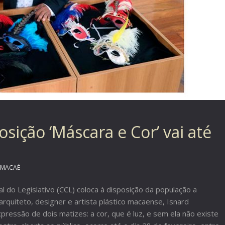
sição ‘Máscara e Cor’ vai até
MACAÉ
l do Legislativo (CCL) coloca à disposição da população a
arquiteto, designer e artista plástico macaense, Isnard
ressão de dois matizes: a cor, que é luz, e sem ela não existe