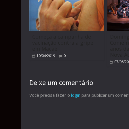
Começa a campanha de
Domingo
vacinação contra a gripe
Comemo
em Macaé
anos da
Nova Au
10/04/2019
0
07/06/2
Deixe um comentário
Você precisa fazer o
login
para publicar um coment