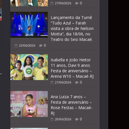
0
27/06/2026
Lançamento da Turnê
“Tudo Azul – Farah
visita a obra de Nelson
Motta”, dia 18/06, no
Teatro do Sesi Macaé.
0
23/06/2026
Isabella e João Heitor
11 anos, Davi 9 anos
Festa de aniversário –
Arena W10 – Macaé-RJ
0
21/06/2026
Ana Luiza 7 anos –
Festa de aniversário –
Rose Festas – Macaé-
RJ
0
20/06/2026