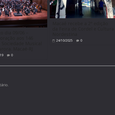
Macaé recebe a 2ª edição
da Feira de Cordel e Cultura
 dia 09/06 –
Nordestina
ração aos 146
24/10/2025
0
 Sociedade Musical
rora. Macaé-RJ
019
0
ário.