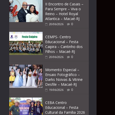
II Encontro de Casais –
Para Sempre – Viva o
Reino – Hotel Royal
Atlantica – Macaé-RJ
0
20/06/2026
CEMPS- Centro
Educacional – Festa
Caipira – Cantinho dos
Filhos – Macaé-RJ
0
20/06/2026
Momento Especial –
Ensaio Fotográfico –
Darks Noivas & Vitrine
Desfile – Macaé-RJ
0
19/06/2026
CEBA Centro
Educacional – Festa
Cultural da Família 2026