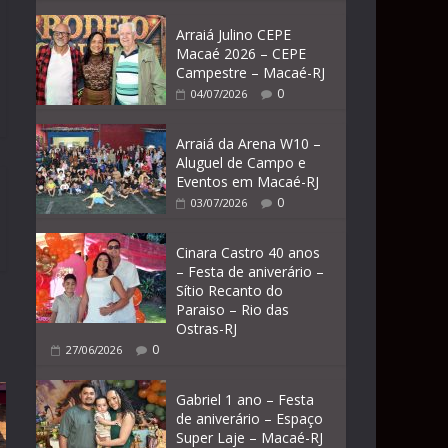
Arraiá Julino CEPE
Macaé 2026 – CEPE
Campestre – Macaé-RJ
0
04/07/2026
Arraiá da Arena W10 –
Aluguel de Campo e
Eventos em Macaé-RJ
0
03/07/2026
Cinara Castro 40 anos
– Festa de aniverário –
Sítio Recanto do
Paraiso – Rio das
Ostras-RJ
0
27/06/2026
Gabriel 1 ano – Festa
de aniverário – Espaço
Super Laje – Macaé-RJ