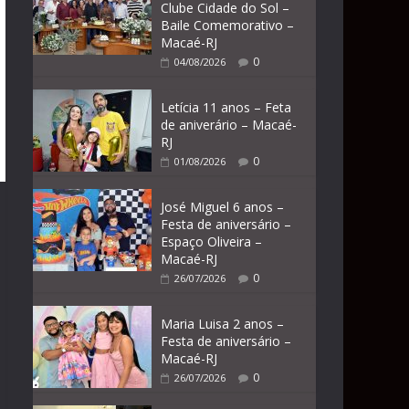
Clube Cidade do Sol –
Baile Comemorativo –
Macaé-RJ
0
04/08/2026
Letícia 11 anos – Feta
de aniverário – Macaé-
RJ
0
01/08/2026
José Miguel 6 anos –
Festa de aniversário –
Espaço Oliveira –
Macaé-RJ
0
26/07/2026
Maria Luisa 2 anos –
Festa de aniversário –
Macaé-RJ
0
26/07/2026