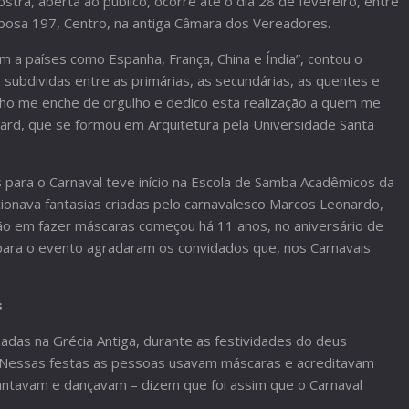
ostra, aberta ao público, ocorre até o dia 28 de fevereiro, entre
rbosa 197, Centro, na antiga Câmara dos Vereadores.
a países como Espanha, França, China e Índia”, contou o
o subdividas entre as primárias, as secundárias, as quentes e
lho me enche de orgulho e dedico esta realização a quem me
snard, que se formou em Arquitetura pela Universidade Santa
s para o Carnaval teve início na Escola de Samba Acadêmicos da
cionava fantasias criadas pelo carnavalesco Marcos Leonardo,
ção em fazer máscaras começou há 11 anos, no aniversário de
para o evento agradaram os convidados que, nos Carnavais
s
adas na Grécia Antiga, durante as festividades do deus
de. Nessas festas as pessoas usavam máscaras e acreditavam
antavam e dançavam – dizem que foi assim que o Carnaval