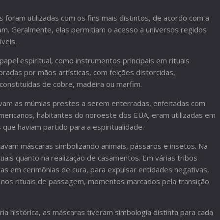
 foram utilizadas com os fins mais distintos, de acordo com a
vam. Geralmente, elas permitiam o acesso a universos regidos
íveis.
apel espiritual, como instrumentos principais em rituais
oradas por mãos artísticas, com feições distorcidas,
constituídas de cobre, madeira ou marfim.
avam as múmias prestes a serem enterradas, enfeitadas com
americanos, habitantes do noroeste dos EUA, eram utilizadas em
ue haviam partido para a espiritualidade.
rtavam máscaras simbolizando animais, pássaros e insetos. Na
tuais quanto na realização de casamentos. Em várias tribos
ras em cerimônias de cura, para expulsar entidades negativas,
u nos rituais de passagem, momentos marcados pela transição
ia histórica, as máscaras tiveram simbologia distinta para cada