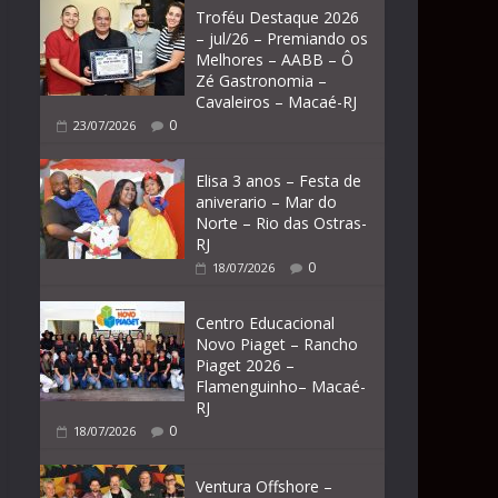
Troféu Destaque 2026
– jul/26 – Premiando os
Melhores – AABB – Ô
Zé Gastronomia –
Cavaleiros – Macaé-RJ
0
23/07/2026
Elisa 3 anos – Festa de
aniverario – Mar do
Norte – Rio das Ostras-
RJ
0
18/07/2026
Centro Educacional
Novo Piaget – Rancho
Piaget 2026 –
Flamenguinho– Macaé-
RJ
0
18/07/2026
Ventura Offshore –