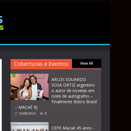
Coberturas e Eventos
View All
ARLOS EDUARDO
SOSA ORTIZ argentino
o autor de novelas em
noite de autógrafos –
Finalmente Bistro Brasil
– MACAÉ RJ
0
05/08/2026
CEPE Macaé 45 anos -