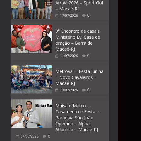
Arraiá 2026 – Sport Gol
– Macaé-RJ
0
17/07/2026
3° Encontro de casais
Ministério Ev. Casa de
oração – Barra de
Macaé-RJ
0
11/07/2026
Metroval – Festa Junina
– Novo Cavaleiros –
Macaé-RJ
0
10/07/2026
Maisa e Marco –
Casamento e Festa –
Paróquia São João
Operario – Alpha
Atlantico – Macaé-RJ
0
04/07/2026