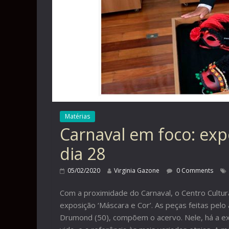
Matérias
Carnaval em foco: expo
dia 28
05/02/2020
Virginia Gazone
0 Comments
Com a proximidade do Carnaval, o Centro Cultura
exposição ‘Máscara e Cor’. As peças feitas pelo 
Drumond (50), compõem o acervo. Nele, há a exp