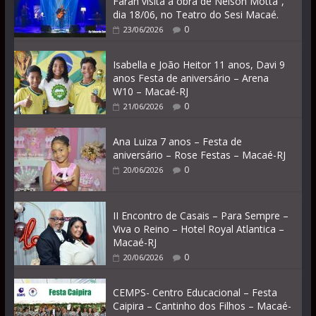
Farah visita a obra de Nelson Motta”,
dia 18/06, no Teatro do Sesi Macaé.
0
23/06/2026
Isabella e João Heitor 11 anos, Davi 9
anos Festa de aniversário – Arena
W10 – Macaé-RJ
0
21/06/2026
Ana Luiza 7 anos – Festa de
aniversário – Rose Festas – Macaé-RJ
0
20/06/2026
II Encontro de Casais – Para Sempre –
Viva o Reino – Hotel Royal Atlantica –
Macaé-RJ
0
20/06/2026
CEMPS- Centro Educacional – Festa
Caipira – Cantinho dos Filhos – Macaé-