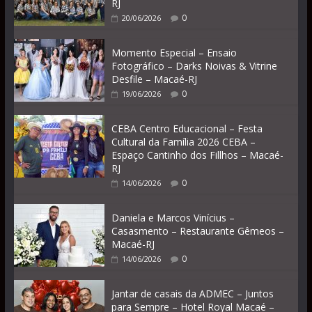
RJ
0
20/06/2026
Momento Especial – Ensaio
Fotográfico – Darks Noivas & Vitrine
Desfile – Macaé-RJ
0
19/06/2026
CEBA Centro Educacional – Festa
Cultural da Família 2026 CEBA –
Espaço Cantinho dos Fillhos – Macaé-
RJ
0
14/06/2026
Daniela e Marcos Vinícius –
Casasmento – Restaurante Gêmeos –
Macaé-RJ
0
14/06/2026
Jantar de casais da ADMEC – Juntos
para Sempre – Hotel Royal Macaé –