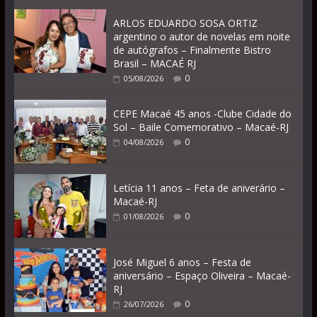
ARLOS EDUARDO SOSA ORTIZ
argentino o autor de novelas em noite
de autógrafos – Finalmente Bistro
Brasil – MACAÉ RJ
0
05/08/2026
CEPE Macaé 45 anos -Clube Cidade do
Sol – Baile Comemorativo – Macaé-RJ
0
04/08/2026
Letícia 11 anos – Feta de aniverário –
Macaé-RJ
0
01/08/2026
José Miguel 6 anos – Festa de
aniversário – Espaço Oliveira – Macaé-
RJ
0
26/07/2026