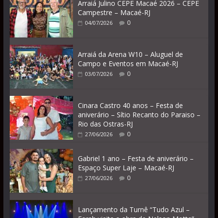
Arraiá Julino CEPE Macaé 2026 – CEPE
Campestre – Macaé-RJ
0
04/07/2026
Arraiá da Arena W10 – Aluguel de
Campo e Eventos em Macaé-RJ
0
03/07/2026
Cinara Castro 40 anos – Festa de
aniverário – Sítio Recanto do Paraiso –
Rio das Ostras-RJ
0
27/06/2026
Gabriel 1 ano – Festa de aniverário –
Espaço Super Laje – Macaé-RJ
0
27/06/2026
Lançamento da Turnê “Tudo Azul –