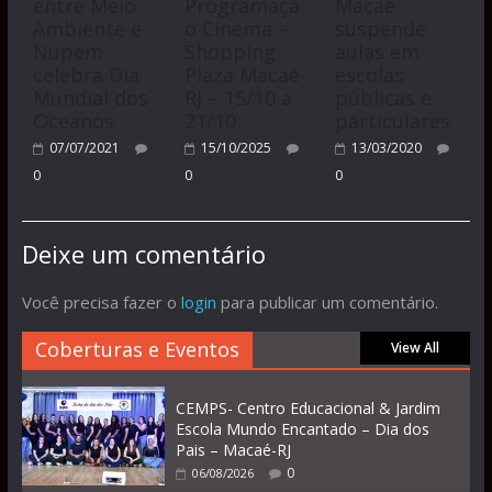
entre Meio
Programaçã
Macaé
Ambiente e
o Cinema –
suspende
Nupem
Shopping
aulas em
celebra Dia
Plaza Macaé-
escolas
Mundial dos
RJ – 15/10 a
públicas e
Oceanos
21/10
particulares
07/07/2021
15/10/2025
13/03/2020
0
0
0
Deixe um comentário
Você precisa fazer o
login
para publicar um comentário.
Coberturas e Eventos
View All
CEMPS- Centro Educacional & Jardim
Escola Mundo Encantado – Dia dos
Pais – Macaé-RJ
0
06/08/2026