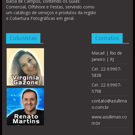
Bacia de Campos, contendo os Guias:
Comercial, Offshore e Festas, servindo como
um catálogo de serviços e produtos da região
e Cobertura Fotográficas em geral.
Colunistas
Contatos
Macaé | Rio de
Janeiro | RJ
Cel.: 22-9.9907-
5838
Cel.: 22-9.9907-
5798
contato@azullima
o.com.br
www.azullimao.co
m.br