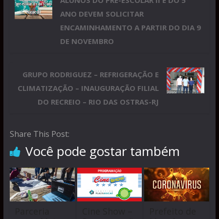
ANO DEVEM SOLICITAR
ENCAMINHAMENTO A PARTIR DO DIA 9
DE NOVEMBRO
GRUPO RODRIGUEZ – REFRIGERAÇÃO E
CLIMATIZAÇÃO – INAUGURAÇÃO FILIAL
DO RECREIO – RIO DAS OSTRAS-RJ
Share This Post:
Você pode gostar também
Parceria
Cine Show –
Prefeito de