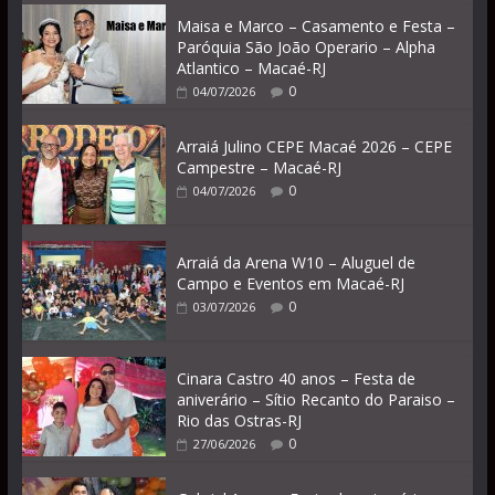
Maisa e Marco – Casamento e Festa –
Paróquia São João Operario – Alpha
Atlantico – Macaé-RJ
0
04/07/2026
Arraiá Julino CEPE Macaé 2026 – CEPE
Campestre – Macaé-RJ
0
04/07/2026
Arraiá da Arena W10 – Aluguel de
Campo e Eventos em Macaé-RJ
0
03/07/2026
Cinara Castro 40 anos – Festa de
aniverário – Sítio Recanto do Paraiso –
Rio das Ostras-RJ
0
27/06/2026