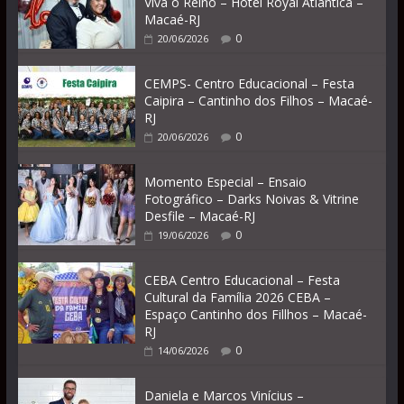
Viva o Reino – Hotel Royal Atlantica –
Macaé-RJ
0
20/06/2026
CEMPS- Centro Educacional – Festa
Caipira – Cantinho dos Filhos – Macaé-
RJ
0
20/06/2026
Momento Especial – Ensaio
Fotográfico – Darks Noivas & Vitrine
Desfile – Macaé-RJ
0
19/06/2026
CEBA Centro Educacional – Festa
Cultural da Família 2026 CEBA –
Espaço Cantinho dos Fillhos – Macaé-
RJ
0
14/06/2026
Daniela e Marcos Vinícius –