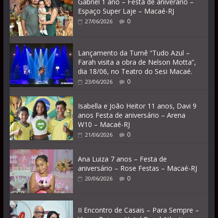
Gabriel 1 ano – Festa de aniverário –
Espaço Super Laje – Macaé-RJ
0
27/06/2026
Lançamento da Turnê “Tudo Azul –
Farah visita a obra de Nelson Motta”,
dia 18/06, no Teatro do Sesi Macaé.
0
23/06/2026
Isabella e João Heitor 11 anos, Davi 9
anos Festa de aniversário – Arena
W10 – Macaé-RJ
0
21/06/2026
Ana Luiza 7 anos – Festa de
aniversário – Rose Festas – Macaé-RJ
0
20/06/2026
II Encontro de Casais – Para Sempre –