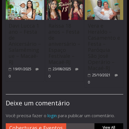
Davi Lucca 1
Raíssa 18
Vera e
ano – Festa
anos – Festa
Heraldo –
de
de
Casamento e
Anicersário –
aniversário –
Festa –
Salamêming
Espaço
Paróquia
ue – Macaé-
Festivale –
São José
RJ
Macaé-RJ
Operário –
Macaé-RJ
19/01/2025
23/08/2025
25/10/2021
0
0
0
Deixe um comentário
Você precisa fazer o
login
para publicar um comentário.
Coberturas e Eventos
View All