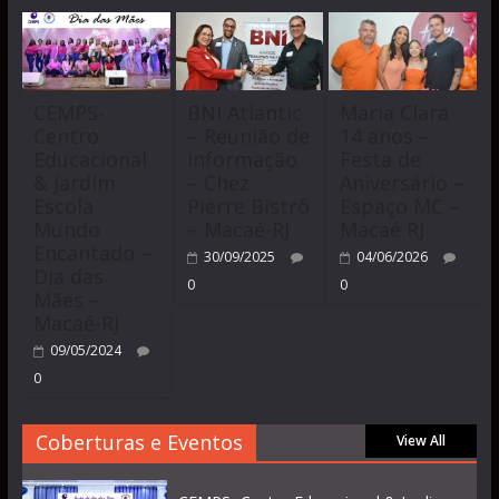
CEMPS-
BNI Atlantic
Maria Clara
Centro
– Reunião de
14 anos –
Educacional
Informação
Festa de
& Jardim
– Chez
Aniversário –
Escola
Pierre Bistrô
Espaço MC –
Mundo
– Macaé-RJ
Macaé RJ
Encantado –
30/09/2025
04/06/2026
Dia das
0
0
Mães –
Macaé-RJ
09/05/2024
0
Coberturas e Eventos
View All