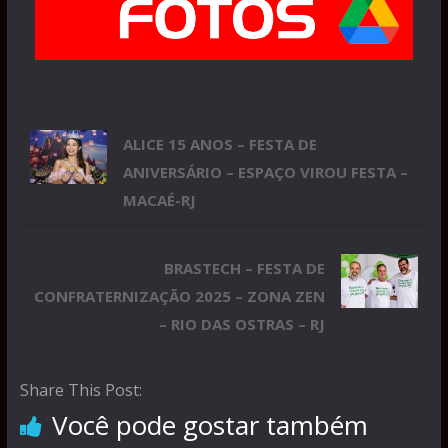
ALICE 15 ANOS – FESTA DE
ANIVERSÁRIO – ESPAÇO VIROU FESTA –
MACAÉ-RJ
BRASTECH – FESTA DE
CONFRATERNIZAÇÃO 2025 – ZONA ZEN
– RIO DAS OSTRAS – RJ
Share This Post:
Você pode gostar também