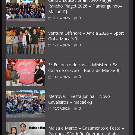
Centro Educacional Novo Piaget –
Rancho Piaget 2026 – Flamenguinho–
Macaé-RJ
0
18/07/2026
Ventura Offshore – Arraiá 2026 – Sport
Gol – Macaé-RJ
0
17/07/2026
3° Encontro de casais Ministério Ev.
Casa de oração – Barra de Macaé-RJ
0
11/07/2026
Metroval – Festa Junina – Novo
Cavaleiros – Macaé-RJ
0
10/07/2026
Maisa e Marco – Casamento e Festa –
Paróquia São João Operario – Alpha