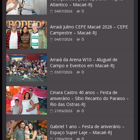
Atlantico – Macaé-RJ
0
04/07/2026
Arraiá Julino CEPE Macaé 2026 – CEPE
Campestre – Macaé-RJ
0
04/07/2026
Arraiá da Arena W10 – Aluguel de
Campo e Eventos em Macaé-RJ
0
03/07/2026
Cinara Castro 40 anos – Festa de
aniverário – Sítio Recanto do Paraiso –
Rio das Ostras-RJ
0
27/06/2026
Gabriel 1 ano – Festa de aniverário –
Espaço Super Laje – Macaé-RJ
0
27/06/2026