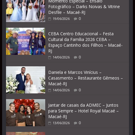
Momento Especial – Ensaio
Fotográfico – Darks Noivas & Vitrine
Desfile – Macaé-RJ
0
19/06/2026
CEBA Centro Educacional – Festa
Cultural da Família 2026 CEBA –
Espaço Cantinho dos Fillhos – Macaé-
RJ
0
14/06/2026
Daniela e Marcos Vinícius –
Casasmento – Restaurante Gêmeos –
Macaé-RJ
0
14/06/2026
Jantar de casais da ADMEC – Juntos
para Sempre – Hotel Royal Macaé –
Macaé-RJ
0
13/06/2026