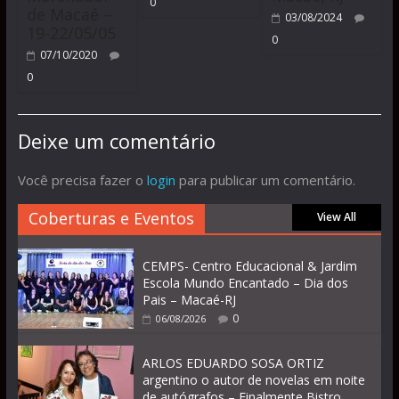
0
de Macaé –
03/08/2024
19-22/05/05
0
07/10/2020
0
Deixe um comentário
Você precisa fazer o
login
para publicar um comentário.
Coberturas e Eventos
View All
CEMPS- Centro Educacional & Jardim
Escola Mundo Encantado – Dia dos
Pais – Macaé-RJ
0
06/08/2026
ARLOS EDUARDO SOSA ORTIZ
argentino o autor de novelas em noite
de autógrafos – Finalmente Bistro