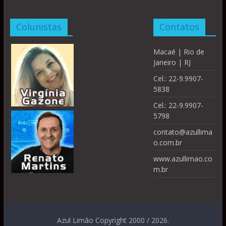
Colunistas
Contatos
Macaé | Rio de
Janeiro | RJ
Cel.: 22-9.9907-
5838
Cel.: 22-9.9907-
5798
contato@azullima
o.com.br
www.azullimao.co
m.br
Azul Limão Copyright 2000 / 2026.