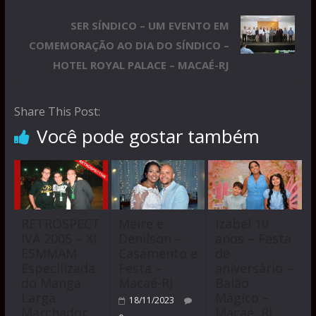
SER SÍNDICO – UM EVENTO EM
COMEMORAÇÃO AO DIA DO SÍNDICO –
HOTEL ROYAL PALACE – MACAÉ-RJ
Share This Post:
Você pode gostar também
RETROSPECT
Meire e
Izabel 10
IVA 2005 – XI
Denilson –
anos – Festa
ESMMAM
Casamento e
de
Especilizada
Festa –
aniversário –
do Manga
Macaé-RJ
Balão
Larga
Mágico –
18/11/2023
Marchador
Macaé, RJ