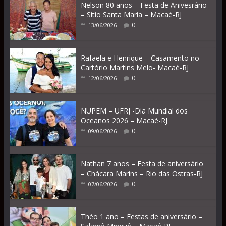
Nelson 80 anos – Festa de Anivesrário
– Sítio Santa Maria – Macaé-RJ
0
13/06/2026
Rafaela e Henrique – Casamento no
Cartório Martins Melo- Macaé-RJ
0
12/06/2026
NUPEM – UFRJ -Dia Mundial dos
Oceanos 2026 – Macaé-RJ
0
09/06/2026
Nathan 7 anos – Festa de aniversário
– Chácara Marins – Rio das Ostras-RJ
0
07/06/2026
Théo 1 ano – Festas de aniversário –