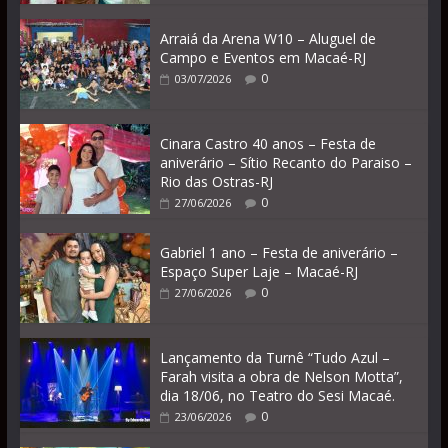
Arraiá da Arena W10 – Aluguel de
Campo e Eventos em Macaé-RJ
0
03/07/2026
Cinara Castro 40 anos – Festa de
aniverário – Sítio Recanto do Paraiso –
Rio das Ostras-RJ
0
27/06/2026
Gabriel 1 ano – Festa de aniverário –
Espaço Super Laje – Macaé-RJ
0
27/06/2026
Lançamento da Turnê “Tudo Azul –
Farah visita a obra de Nelson Motta”,
dia 18/06, no Teatro do Sesi Macaé.
0
23/06/2026