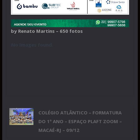
by Renato Martins – 650 fotos
No Images found.
COLÉGIO ATLÂNTICO – FORMATURA
DO 1º ANO – ESPAÇO PLAFT ZOOM –
MACAÉ-RJ – 09/12