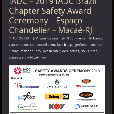
IADC – 2019 IADC Brazil
Chapter Safety Award
Ceremony – Espaço
Chandelier – Macaé-RJ
,
10/12/2019
Virginia Gazone
0 Comments
bambu
,
,
,
,
,
,
,
c automation
cat
constellation
fasd froup
geoforce
iadc
llc
,
,
,
,
,
,
,
,
luzone
marfood
nov
ocean safer
oos
sotreg
stx
subtec
,
,
transocean
wild well
wom