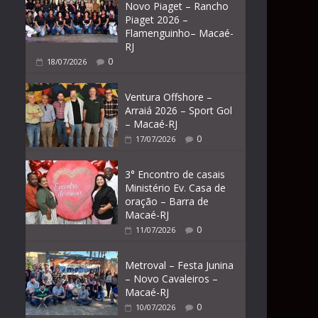
Novo Piaget – Rancho
Piaget 2026 –
Flamenguinho– Macaé-
RJ
0
18/07/2026
Ventura Offshore –
Arraiá 2026 – Sport Gol
– Macaé-RJ
0
17/07/2026
3° Encontro de casais
Ministério Ev. Casa de
oração – Barra de
Macaé-RJ
0
11/07/2026
Metroval – Festa Junina
– Novo Cavaleiros –
Macaé-RJ
0
10/07/2026