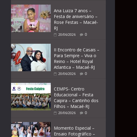
Ana Luiza 7 anos –
Festa de aniversário –
Rose Festas – Macaé-
RJ
0
20/06/2026
II Encontro de Casais –
Para Sempre – Viva o
Reino – Hotel Royal
Atlantica – Macaé-RJ
0
20/06/2026
CEMPS- Centro
Educacional – Festa
Caipira – Cantinho dos
Filhos – Macaé-RJ
0
20/06/2026
Momento Especial –
Ensaio Fotográfico –