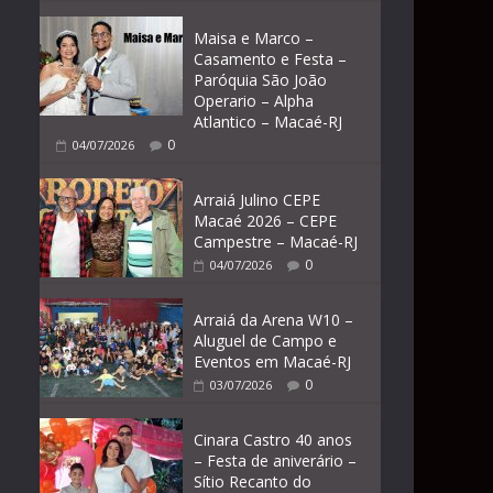
Maisa e Marco –
Casamento e Festa –
Paróquia São João
Operario – Alpha
Atlantico – Macaé-RJ
0
04/07/2026
Arraiá Julino CEPE
Macaé 2026 – CEPE
Campestre – Macaé-RJ
0
04/07/2026
Arraiá da Arena W10 –
Aluguel de Campo e
Eventos em Macaé-RJ
0
03/07/2026
Cinara Castro 40 anos
– Festa de aniverário –
Sítio Recanto do