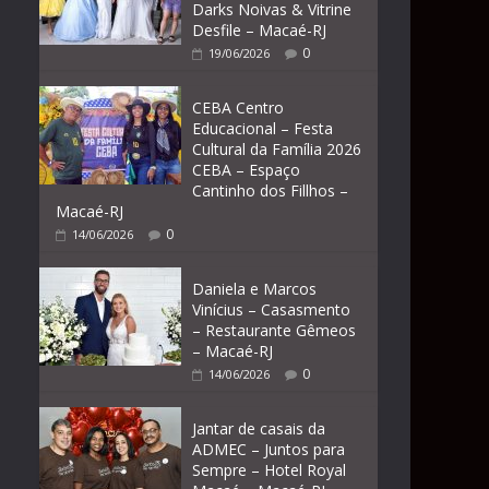
Darks Noivas & Vitrine
Desfile – Macaé-RJ
0
19/06/2026
CEBA Centro
Educacional – Festa
Cultural da Família 2026
CEBA – Espaço
Cantinho dos Fillhos –
Macaé-RJ
0
14/06/2026
Daniela e Marcos
Vinícius – Casasmento
– Restaurante Gêmeos
– Macaé-RJ
0
14/06/2026
Jantar de casais da
ADMEC – Juntos para
Sempre – Hotel Royal