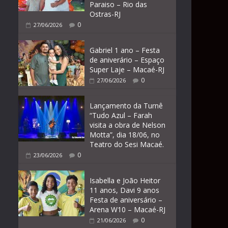
Paraiso – Rio das
Ostras-RJ
0
27/06/2026
Gabriel 1 ano – Festa
de aniverário – Espaço
Super Laje – Macaé-RJ
0
27/06/2026
Lançamento da Turnê
“Tudo Azul – Farah
visita a obra de Nelson
Motta”, dia 18/06, no
Teatro do Sesi Macaé.
0
23/06/2026
Isabella e João Heitor
11 anos, Davi 9 anos
Festa de aniversário –
Arena W10 – Macaé-RJ
0
21/06/2026