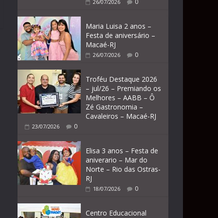
0
26/07/2026
Maria Luisa 2 anos –
Festa de aniversário –
Macaé-RJ
0
26/07/2026
Troféu Destaque 2026
– jul/26 – Premiando os
Melhores – AABB – Ô
Zé Gastronomia –
Cavaleiros – Macaé-RJ
0
23/07/2026
Elisa 3 anos – Festa de
aniverario – Mar do
Norte – Rio das Ostras-
RJ
0
18/07/2026
Centro Educacional