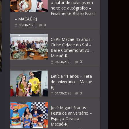
o autor de novelas em
noite de autógrafos –
Finalmente Bistro Brasil
– MACAÉ RJ
0
05/08/2026
CEPE Macaé 45 anos -
Clube Cidade do Sol –
Baile Comemorativo –
Macaé-RJ
0
04/08/2026
Letícia 11 anos – Feta
de aniverário – Macaé-
RJ
0
01/08/2026
José Miguel 6 anos –
Festa de aniversário –
Espaço Oliveira –
Macaé-RJ