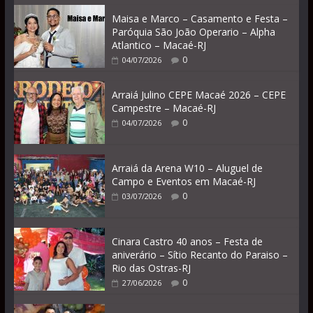
Maisa e Marco – Casamento e Festa –
Paróquia São João Operario – Alpha
Atlantico – Macaé-RJ
0
04/07/2026
Arraiá Julino CEPE Macaé 2026 – CEPE
Campestre – Macaé-RJ
0
04/07/2026
Arraiá da Arena W10 – Aluguel de
Campo e Eventos em Macaé-RJ
0
03/07/2026
Cinara Castro 40 anos – Festa de
aniverário – Sítio Recanto do Paraiso –
Rio das Ostras-RJ
0
27/06/2026