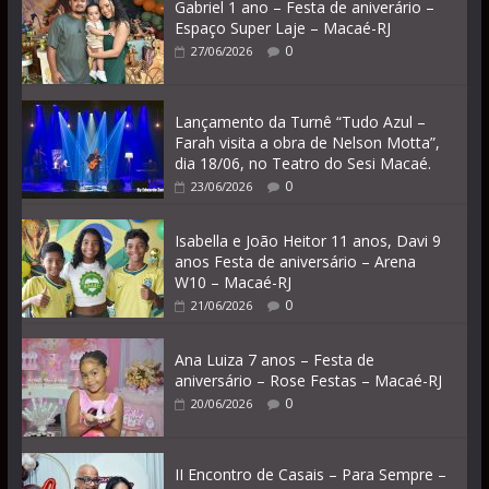
Gabriel 1 ano – Festa de aniverário –
Espaço Super Laje – Macaé-RJ
0
27/06/2026
Lançamento da Turnê “Tudo Azul –
Farah visita a obra de Nelson Motta”,
dia 18/06, no Teatro do Sesi Macaé.
0
23/06/2026
Isabella e João Heitor 11 anos, Davi 9
anos Festa de aniversário – Arena
W10 – Macaé-RJ
0
21/06/2026
Ana Luiza 7 anos – Festa de
aniversário – Rose Festas – Macaé-RJ
0
20/06/2026
II Encontro de Casais – Para Sempre –