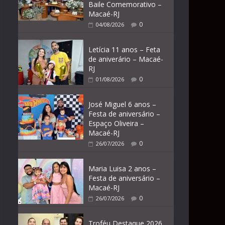
Baile Comemorativo –
Macaé-RJ
0
04/08/2026
Letícia 11 anos – Feta
de aniverário – Macaé-
RJ
0
01/08/2026
José Miguel 6 anos –
Festa de aniversário –
Espaço Oliveira –
Macaé-RJ
0
26/07/2026
Maria Luisa 2 anos –
Festa de aniversário –
Macaé-RJ
0
26/07/2026
Troféu Destaque 2026