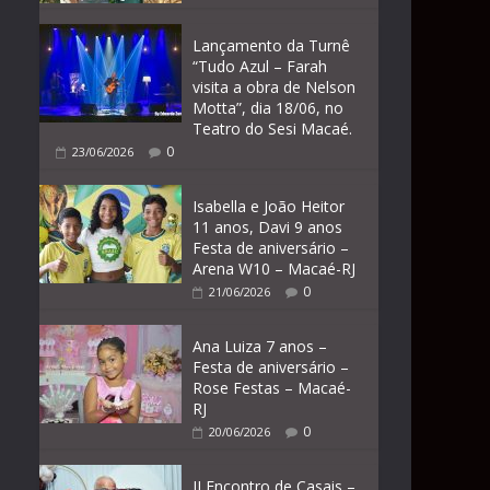
Lançamento da Turnê
“Tudo Azul – Farah
visita a obra de Nelson
Motta”, dia 18/06, no
Teatro do Sesi Macaé.
0
23/06/2026
Isabella e João Heitor
11 anos, Davi 9 anos
Festa de aniversário –
Arena W10 – Macaé-RJ
0
21/06/2026
Ana Luiza 7 anos –
Festa de aniversário –
Rose Festas – Macaé-
RJ
0
20/06/2026
II Encontro de Casais –