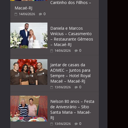
Cantinho dos Fillhos –
Macaé-RJ
0
14/06/2026
Daniela e Marcos
Vinícius – Casasmento
– Restaurante Gêmeos
– Macaé-RJ
0
14/06/2026
Jantar de casais da
ADMEC – Juntos para
Sempre – Hotel Royal
Macaé – Macaé-RJ
0
13/06/2026
Nelson 80 anos – Festa
de Anivesrário – Sítio
Santa Maria – Macaé-
RJ
0
13/06/2026