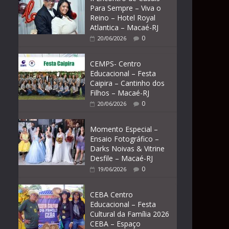
Para Sempre – Viva o
Reino – Hotel Royal
Atlantica – Macaé-RJ
0
20/06/2026
CEMPS- Centro
Educacional – Festa
Caipira – Cantinho dos
Filhos – Macaé-RJ
0
20/06/2026
Momento Especial –
Ensaio Fotográfico –
Darks Noivas & Vitrine
Desfile – Macaé-RJ
0
19/06/2026
CEBA Centro
Educacional – Festa
Cultural da Família 2026
CEBA – Espaço