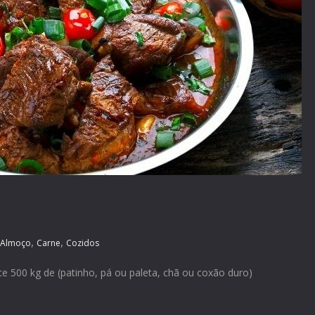
,
,
Almoço
Carne
Cozidos
 500 kg de (patinho, pá ou paleta, chã ou coxão duro)