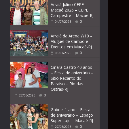
Arraiá Julino CEPE
Macaé 2026 – CEPE
Campestre – Macaé-RJ
0
04/07/2026
Arraiá da Arena W10 –
Aluguel de Campo e
Eventos em Macaé-RJ
0
03/07/2026
Cinara Castro 40 anos
– Festa de aniverário –
Sítio Recanto do
Paraiso – Rio das
Ostras-RJ
0
27/06/2026
Gabriel 1 ano – Festa
de aniverário – Espaço
Super Laje – Macaé-RJ
0
27/06/2026