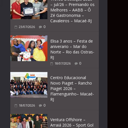
– jul/26 – Premiando os
Melhores – AABB – Ô
Zé Gastronomia –
Cavaleiros – Macaé-RJ
0
23/07/2026
Elisa 3 anos – Festa de
aniverario – Mar do
Norte – Rio das Ostras-
RJ
0
18/07/2026
Centro Educacional
Novo Piaget – Rancho
Piaget 2026 –
Flamenguinho– Macaé-
RJ
0
18/07/2026
Ventura Offshore –
Arraiá 2026 – Sport Gol