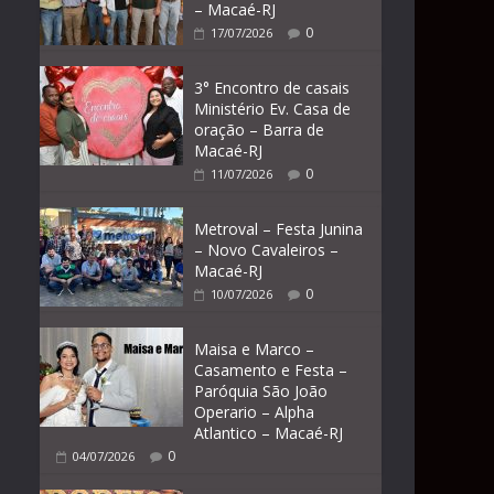
– Macaé-RJ
0
17/07/2026
3° Encontro de casais
Ministério Ev. Casa de
oração – Barra de
Macaé-RJ
0
11/07/2026
Metroval – Festa Junina
– Novo Cavaleiros –
Macaé-RJ
0
10/07/2026
Maisa e Marco –
Casamento e Festa –
Paróquia São João
Operario – Alpha
Atlantico – Macaé-RJ
0
04/07/2026