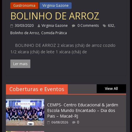
Gastronomia
Virginia Gazone
BOLINHO DE ARROZ
,
30/03/2020
Virginia Gazone
0 Comments
632
,
Bolinho de Arroz
Comida Prática
BOLINHO DE ARROZ 2 xícaras (chá) de arroz cozido
1/2 xícara (chá) de leite 1 xícara (chá) de
Ler mais
Coberturas e Eventos
View All
CEMPS- Centro Educacional & Jardim
Escola Mundo Encantado – Dia dos
Pais – Macaé-RJ
0
06/08/2026