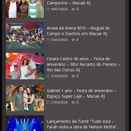
Campestre – Macaé-RJ
0
04/07/2026
Arraiá da Arena W10 – Aluguel de
Campo e Eventos em Macaé-RJ
0
03/07/2026
Cinara Castro 40 anos – Festa de
aniverário – Sítio Recanto do Paraiso –
Rio das Ostras-RJ
0
27/06/2026
Gabriel 1 ano – Festa de aniverário –
Espaço Super Laje – Macaé-RJ
0
27/06/2026
Lançamento da Turnê “Tudo Azul –
Farah visita a obra de Nelson Motta”,