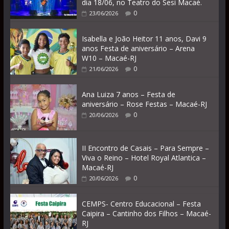
dia 18/06, no Teatro do Sesi Macaé.
0
23/06/2026
Isabella e João Heitor 11 anos, Davi 9
anos Festa de aniversário – Arena
W10 – Macaé-RJ
0
21/06/2026
Ana Luiza 7 anos – Festa de
aniversário – Rose Festas – Macaé-RJ
0
20/06/2026
II Encontro de Casais – Para Sempre –
Viva o Reino – Hotel Royal Atlantica –
Macaé-RJ
0
20/06/2026
CEMPS- Centro Educacional – Festa
Caipira – Cantinho dos Filhos – Macaé-
RJ