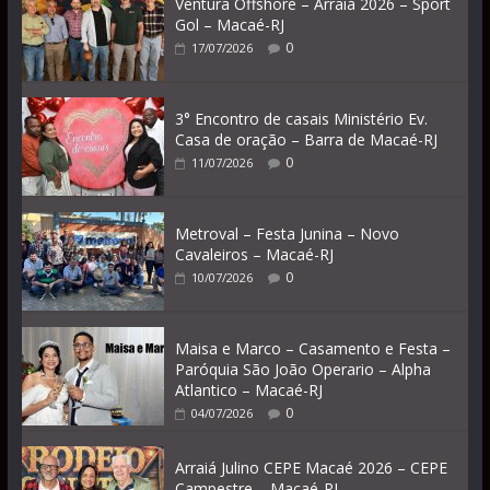
Ventura Offshore – Arraiá 2026 – Sport
Gol – Macaé-RJ
0
17/07/2026
3° Encontro de casais Ministério Ev.
Casa de oração – Barra de Macaé-RJ
0
11/07/2026
Metroval – Festa Junina – Novo
Cavaleiros – Macaé-RJ
0
10/07/2026
Maisa e Marco – Casamento e Festa –
Paróquia São João Operario – Alpha
Atlantico – Macaé-RJ
0
04/07/2026
Arraiá Julino CEPE Macaé 2026 – CEPE
Campestre – Macaé-RJ