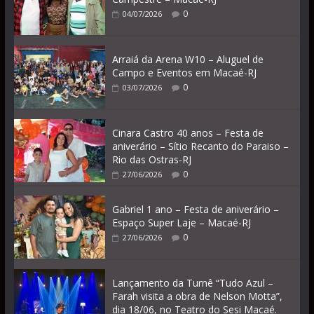
0
04/07/2026
Arraiá da Arena W10 – Aluguel de
Campo e Eventos em Macaé-RJ
0
03/07/2026
Cinara Castro 40 anos – Festa de
aniverário – Sítio Recanto do Paraiso –
Rio das Ostras-RJ
0
27/06/2026
Gabriel 1 ano – Festa de aniverário –
Espaço Super Laje – Macaé-RJ
0
27/06/2026
Lançamento da Turnê “Tudo Azul –
Farah visita a obra de Nelson Motta”,
dia 18/06, no Teatro do Sesi Macaé.