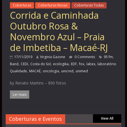
Coberturas
Coberturas Novas
Coberturas Todas
Corrida e Caminhada
Outubro Rosa &
Novembro Azul – Praia
de Imbetiba – Macaé-RJ
,
17/11/2019
Virginia Gazone
0 Comments
95 fm
,
,
,
,
,
,
,
Band
CEDI
Costa do Sol
ecologika
EDF
fox
labex
laboratório
,
,
,
,
Qualidade
MACAÉ
oncologia
unicred
unimed
by Renato Martins – 890 fotos
Ler mais
Coberturas e Eventos
View All