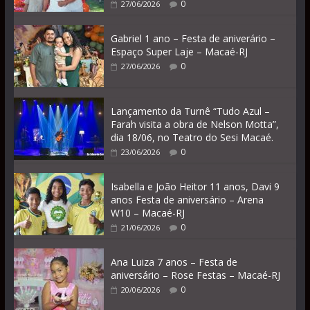
0
27/06/2026
Gabriel 1 ano – Festa de aniverário –
Espaço Super Laje – Macaé-RJ
0
27/06/2026
Lançamento da Turnê “Tudo Azul –
Farah visita a obra de Nelson Motta”,
dia 18/06, no Teatro do Sesi Macaé.
0
23/06/2026
Isabella e João Heitor 11 anos, Davi 9
anos Festa de aniversário – Arena
W10 – Macaé-RJ
0
21/06/2026
Ana Luiza 7 anos – Festa de
aniversário – Rose Festas – Macaé-RJ
0
20/06/2026