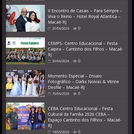
II Encontro de Casais – Para Sempre –
Viva o Reino – Hotel Royal Atlantica –
Macaé-RJ
0
20/06/2026
CEMPS- Centro Educacional – Festa
Caipira – Cantinho dos Filhos – Macaé-
RJ
0
20/06/2026
Momento Especial – Ensaio
Fotográfico – Darks Noivas & Vitrine
Desfile – Macaé-RJ
0
19/06/2026
CEBA Centro Educacional – Festa
Cultural da Família 2026 CEBA –
Espaço Cantinho dos Fillhos – Macaé-
RJ
0
14/06/2026