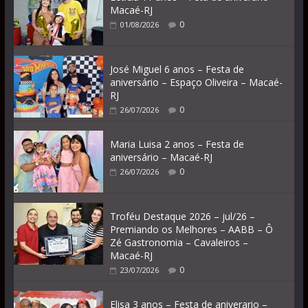
Macaé-RJ
0
01/08/2026
José Miguel 6 anos – Festa de
aniversário – Espaço Oliveira – Macaé-
RJ
0
26/07/2026
Maria Luisa 2 anos – Festa de
aniversário – Macaé-RJ
0
26/07/2026
Troféu Destaque 2026 – jul/26 –
Premiando os Melhores – AABB – Ô
Zé Gastronomia – Cavaleiros –
Macaé-RJ
0
23/07/2026
Elisa 3 anos – Festa de aniverario –