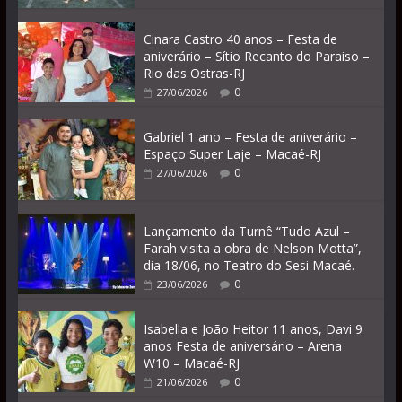
Cinara Castro 40 anos – Festa de
aniverário – Sítio Recanto do Paraiso –
Rio das Ostras-RJ
0
27/06/2026
Gabriel 1 ano – Festa de aniverário –
Espaço Super Laje – Macaé-RJ
0
27/06/2026
Lançamento da Turnê “Tudo Azul –
Farah visita a obra de Nelson Motta”,
dia 18/06, no Teatro do Sesi Macaé.
0
23/06/2026
Isabella e João Heitor 11 anos, Davi 9
anos Festa de aniversário – Arena
W10 – Macaé-RJ
0
21/06/2026