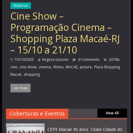
Matérias
Cine Show –
Programação Cinema –
Shopping Plaza Macaé-RJ
– 15/10 a 21/10
,
15/10/2025
Virginia Gazone
0 Comments
23768
,
,
,
,
,
,
cine
cine show
cinema
filmes
MACAÉ
picture
Plaza Shopping
,
Macaé
shopping
Ler mais
Coberturas e Eventos
View All
CEPE Macaé 45 anos -Clube Cidade do