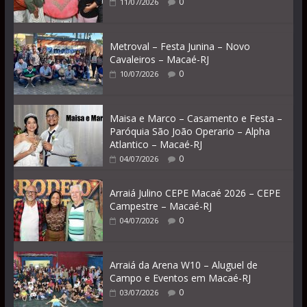
0
11/07/2026
Metroval – Festa Junina – Novo
Cavaleiros – Macaé-RJ
0
10/07/2026
Maisa e Marco – Casamento e Festa –
Paróquia São João Operario – Alpha
Atlantico – Macaé-RJ
0
04/07/2026
Arraiá Julino CEPE Macaé 2026 – CEPE
Campestre – Macaé-RJ
0
04/07/2026
Arraiá da Arena W10 – Aluguel de
Campo e Eventos em Macaé-RJ
0
03/07/2026