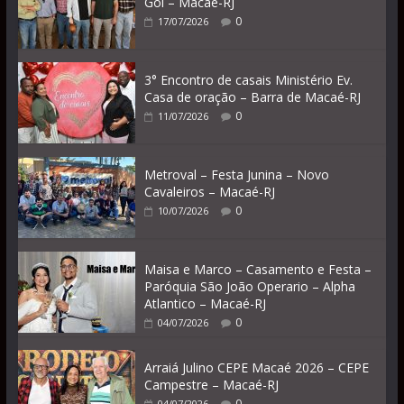
Gol – Macaé-RJ
0
17/07/2026
3° Encontro de casais Ministério Ev.
Casa de oração – Barra de Macaé-RJ
0
11/07/2026
Metroval – Festa Junina – Novo
Cavaleiros – Macaé-RJ
0
10/07/2026
Maisa e Marco – Casamento e Festa –
Paróquia São João Operario – Alpha
Atlantico – Macaé-RJ
0
04/07/2026
Arraiá Julino CEPE Macaé 2026 – CEPE
Campestre – Macaé-RJ
0
04/07/2026