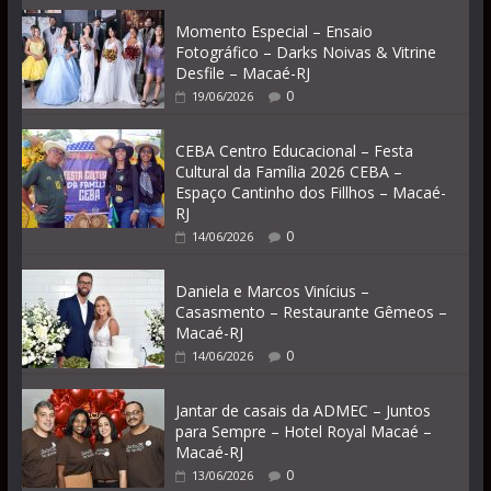
Momento Especial – Ensaio
Fotográfico – Darks Noivas & Vitrine
Desfile – Macaé-RJ
0
19/06/2026
CEBA Centro Educacional – Festa
Cultural da Família 2026 CEBA –
Espaço Cantinho dos Fillhos – Macaé-
RJ
0
14/06/2026
Daniela e Marcos Vinícius –
Casasmento – Restaurante Gêmeos –
Macaé-RJ
0
14/06/2026
Jantar de casais da ADMEC – Juntos
para Sempre – Hotel Royal Macaé –
Macaé-RJ
0
13/06/2026