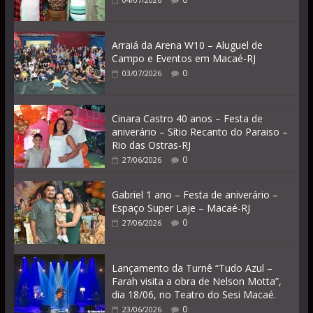
Arraiá da Arena W10 – Aluguel de
Campo e Eventos em Macaé-RJ
0
03/07/2026
Cinara Castro 40 anos – Festa de
aniverário – Sítio Recanto do Paraiso –
Rio das Ostras-RJ
0
27/06/2026
Gabriel 1 ano – Festa de aniverário –
Espaço Super Laje – Macaé-RJ
0
27/06/2026
Lançamento da Turnê “Tudo Azul –
Farah visita a obra de Nelson Motta”,
dia 18/06, no Teatro do Sesi Macaé.
0
23/06/2026