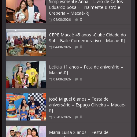
Simplesmente Anna – Livro de Carlos
Eduardo Sosa – Finalmente Bistrô e
Creperia – Macaé-RJ
0
05/08/2026
CEPE Macaé 45 anos -Clube Cidade do
Sol – Baile Comemorativo – Macaé-RJ
0
04/08/2026
Letícia 11 anos – Feta de aniverário –
Macaé-RJ
0
01/08/2026
José Miguel 6 anos – Festa de
aniversário – Espaço Oliveira – Macaé-
RJ
0
26/07/2026
Maria Luisa 2 anos – Festa de