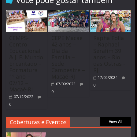
Você pode gostar também
CEMPS-
CEPE Macaé
Rapha Folia
Centro
42 anos –
– Raphael
Educacional
Dia da
Serafim 39
& J. E. Mundo
Família –
anos – Rio
Encantado –
Sede
das Ostras -
Formatura
Campestre –
RJ
1º ano –
Macaé-RJ
17/02/2024
07/12 –
07/09/2023
0
Macaé-RJ
0
07/12/2022
0
Coberturas e Eventos
View All