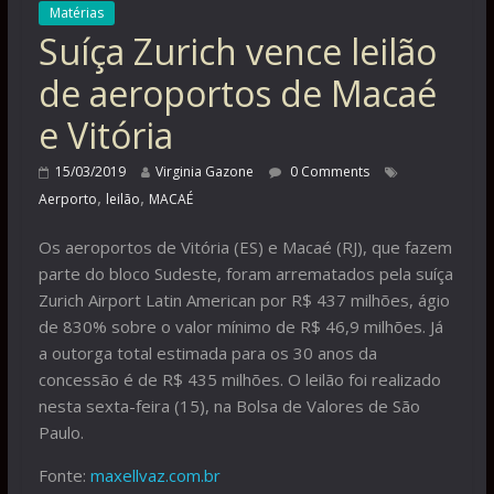
Matérias
Suíça Zurich vence leilão
de aeroportos de Macaé
e Vitória
15/03/2019
Virginia Gazone
0 Comments
,
,
Aerporto
leilão
MACAÉ
Os aeroportos de Vitória (ES) e Macaé (RJ), que fazem
parte do bloco Sudeste, foram arrematados pela suíça
Zurich Airport Latin American por R$ 437 milhões, ágio
de 830% sobre o valor mínimo de R$ 46,9 milhões. Já
a outorga total estimada para os 30 anos da
concessão é de R$ 435 milhões. O leilão foi realizado
nesta sexta-feira (15), na Bolsa de Valores de São
Paulo.
Fonte:
maxellvaz.com.br