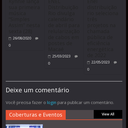
Kynnie lança
ENEL
Enel
sua primeira
Distribuição
distribuição
música
Rio divulga
rio seleciona
“Simples
calendário
três
Assim” nesta
de abril para
projetos na
sexta (28)
relularização
chamada
de cabos em
pública de
26/08/2020
postes de
eficiência
0
Macaé
energética
de 2022
25/03/2023
22/05/2023
0
0
Deixe um comentário
Você precisa fazer o
login
para publicar um comentário.
Coberturas e Eventos
View All