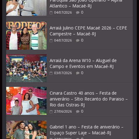
Atlantico – Macaé-RJ
0
04/07/2026
Arraiá Julino CEPE Macaé 2026 – CEPE
Campestre – Macaé-RJ
0
04/07/2026
Arraiá da Arena W10 – Aluguel de
Campo e Eventos em Macaé-RJ
0
03/07/2026
Cinara Castro 40 anos – Festa de
aniverário – Sítio Recanto do Paraiso –
Rio das Ostras-RJ
0
27/06/2026
Gabriel 1 ano – Festa de aniverário –
Espaço Super Laje – Macaé-RJ