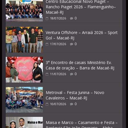
Centro Educacional Novo Piaget –
Rancho Piaget 2026 – Flamenguinho–
Macaé-RJ
0
18/07/2026
Ventura Offshore – Arraiá 2026 – Sport
Gol – Macaé-RJ
0
17/07/2026
3° Encontro de casais Ministério Ev.
Casa de oração – Barra de Macaé-RJ
0
11/07/2026
Metroval – Festa Junina – Novo
Cavaleiros – Macaé-RJ
0
10/07/2026
Maisa e Marco – Casamento e Festa –
Paróquia São João Operario – Alpha