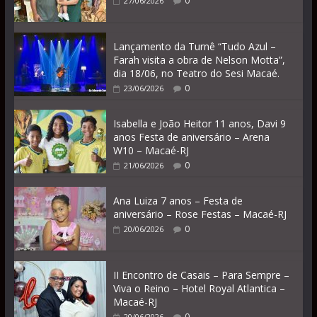
0
27/06/2026
Lançamento da Turnê “Tudo Azul –
Farah visita a obra de Nelson Motta”,
dia 18/06, no Teatro do Sesi Macaé.
0
23/06/2026
Isabella e João Heitor 11 anos, Davi 9
anos Festa de aniversário – Arena
W10 – Macaé-RJ
0
21/06/2026
Ana Luiza 7 anos – Festa de
aniversário – Rose Festas – Macaé-RJ
0
20/06/2026
II Encontro de Casais – Para Sempre –
Viva o Reino – Hotel Royal Atlantica –
Macaé-RJ
0
20/06/2026