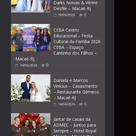
Darks Noivas & Vitrine
Desfile – Macaé-RJ
0
19/06/2026
CEBA Centro
Educacional – Festa
Cultural da Família 2026
CEBA – Espaço
Cantinho dos Fillhos –
Macaé-RJ
0
14/06/2026
Daniela e Marcos
Vinícius – Casasmento
– Restaurante Gêmeos
– Macaé-RJ
0
14/06/2026
Jantar de casais da
ADMEC – Juntos para
Sempre – Hotel Royal