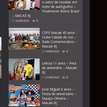
o autor de novelas em
noite de autógrafos –
Finalmente Bistro Brasil
– MACAÉ RJ
0
05/08/2026
CEPE Macaé 45 anos -
Clube Cidade do Sol –
Baile Comemorativo –
Macaé-RJ
0
04/08/2026
Letícia 11 anos – Feta
de aniverário – Macaé-
RJ
0
01/08/2026
José Miguel 6 anos –
Festa de aniversário –
Espaço Oliveira –
Macaé-RJ