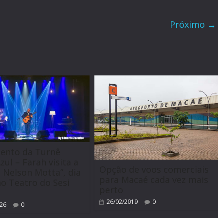
Próximo →
m
ento da Turnê
zul – Farah visita a
Opção de voos comerciais
 Nelson Motta”, dia
para Macaé cada vez mais
no Teatro do Sesi
perto
26/02/2019
0
026
0