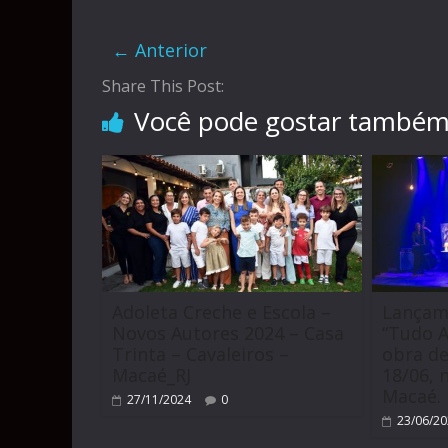
← Anterior
Share This Post:
Você pode gostar també
Adoleta Creche e Escola –
Lançam
Novos Autores 2024 – Casa
“Tudo A
Trinta – Cavaleiros –
obra de
Macaé_RJ
18/06, 
Macaé.
27/11/2024
0
23/06/2