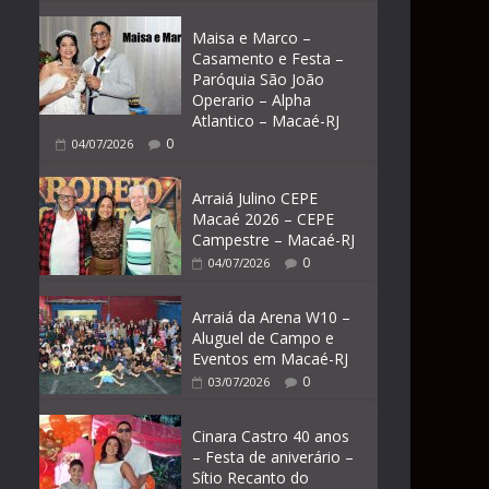
Maisa e Marco –
Casamento e Festa –
Paróquia São João
Operario – Alpha
Atlantico – Macaé-RJ
0
04/07/2026
Arraiá Julino CEPE
Macaé 2026 – CEPE
Campestre – Macaé-RJ
0
04/07/2026
Arraiá da Arena W10 –
Aluguel de Campo e
Eventos em Macaé-RJ
0
03/07/2026
Cinara Castro 40 anos
– Festa de aniverário –
Sítio Recanto do