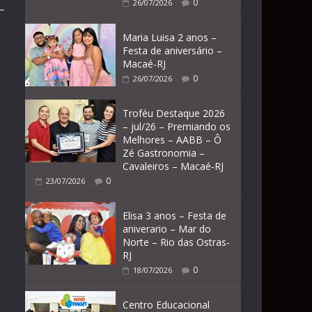
0
26/07/2026
Maria Luisa 2 anos –
Festa de aniversário –
Macaé-RJ
0
26/07/2026
Troféu Destaque 2026
– jul/26 – Premiando os
Melhores – AABB – Ô
Zé Gastronomia –
Cavaleiros – Macaé-RJ
0
23/07/2026
Elisa 3 anos – Festa de
aniverario – Mar do
Norte – Rio das Ostras-
RJ
0
18/07/2026
Centro Educacional