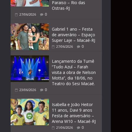
Paraiso – Rio das
Ostras-RJ
0
27/06/2026
Gabriel 1 ano – Festa
de aniverário – Espaço
Super Laje – Macaé-RJ
0
27/06/2026
Lançamento da Turnê
“Tudo Azul – Farah
visita a obra de Nelson
Motta”, dia 18/06, no
Teatro do Sesi Macaé.
0
23/06/2026
Isabella e João Heitor
11 anos, Davi 9 anos
Festa de aniversário –
Arena W10 – Macaé-RJ
0
21/06/2026