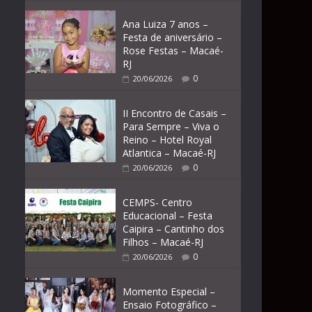
Ana Luiza 7 anos –
Festa de aniversário –
Rose Festas – Macaé-
RJ
0
20/06/2026
II Encontro de Casais –
Para Sempre – Viva o
Reino – Hotel Royal
Atlantica – Macaé-RJ
0
20/06/2026
CEMPS- Centro
Educacional – Festa
Caipira – Cantinho dos
Filhos – Macaé-RJ
0
20/06/2026
Momento Especial –
Ensaio Fotográfico –