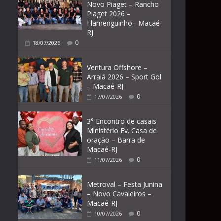
Novo Piaget – Rancho
Piaget 2026 –
Flamenguinho– Macaé-
RJ
0
18/07/2026
Ventura Offshore –
Arraiá 2026 – Sport Gol
– Macaé-RJ
0
17/07/2026
3° Encontro de casais
Ministério Ev. Casa de
oração – Barra de
Macaé-RJ
0
11/07/2026
Metroval – Festa Junina
– Novo Cavaleiros –
Macaé-RJ
0
10/07/2026