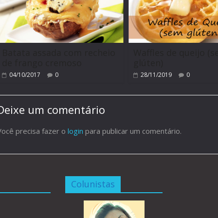
Batata assada com recheio
Waffles de queijo (
de frango cremoso
glúten)
04/10/2017
0
28/11/2019
0
Deixe um comentário
Você precisa fazer o
login
para publicar um comentário.
Colunistas