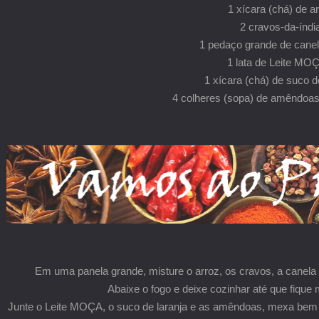
1 xícara (chá) de a
2 cravos-da-índi
1 pedaço grande de cane
1 lata de Leite MO
1 xícara (chá) de suco d
4 colheres (sopa) de amêndoas
Em uma panela grande, misture o arroz, os cravos, a canela e 1
Abaixe o fogo e deixe cozinhar até que fique 
Junte o Leite MOÇA, o suco de laranja e as amêndoas, mexa bem e