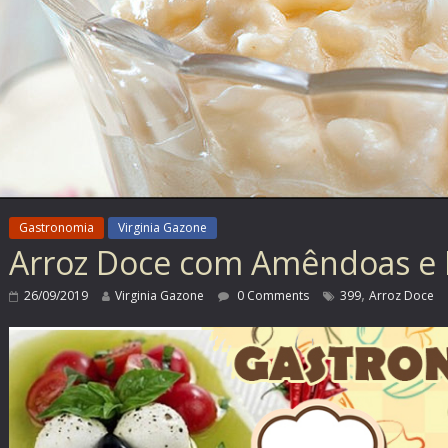
Gastronomia
Virginia Gazone
Arroz Doce com Amêndoas e 
,
26/09/2019
Virginia Gazone
0 Comments
399
Arroz Doce