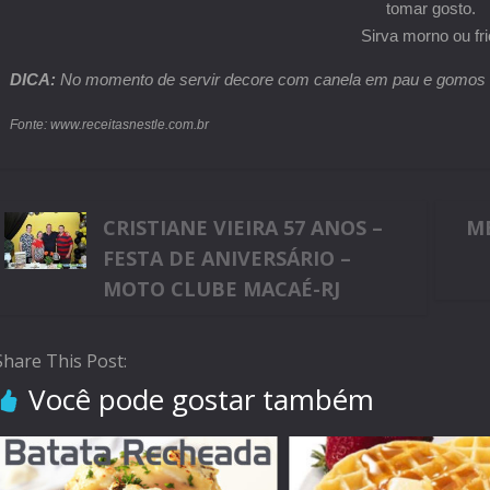
tomar gosto.
Sirva morno ou fri
DICA:
No momento de servir decore com canela em pau e gomos d
Fonte: www.receitasnestle.com.br
CRISTIANE VIEIRA 57 ANOS –
ME
FESTA DE ANIVERSÁRIO –
MOTO CLUBE MACAÉ-RJ
Share This Post:
Você pode gostar também