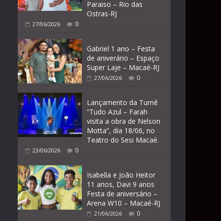
Paraiso – Rio das
Ostras-RJ
0
27/06/2026
Gabriel 1 ano – Festa
de aniverário – Espaço
Super Laje – Macaé-RJ
0
27/06/2026
Lançamento da Turnê
“Tudo Azul – Farah
visita a obra de Nelson
Motta”, dia 18/06, no
Teatro do Sesi Macaé.
0
23/06/2026
Isabella e João Heitor
11 anos, Davi 9 anos
Festa de aniversário –
Arena W10 – Macaé-RJ
0
21/06/2026