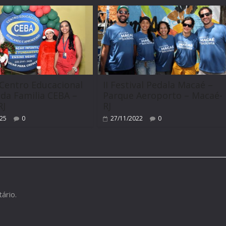
Centro Educacional
II Festival Pedala Macaé –
 da Familia CEBA –
Parque Aeroporto – Macaé-
RJ
RJ
025
0
27/11/2022
0
ário.