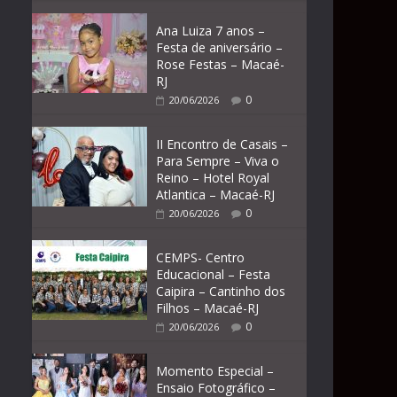
Ana Luiza 7 anos –
Festa de aniversário –
Rose Festas – Macaé-
RJ
0
20/06/2026
II Encontro de Casais –
Para Sempre – Viva o
Reino – Hotel Royal
Atlantica – Macaé-RJ
0
20/06/2026
CEMPS- Centro
Educacional – Festa
Caipira – Cantinho dos
Filhos – Macaé-RJ
0
20/06/2026
Momento Especial –
Ensaio Fotográfico –