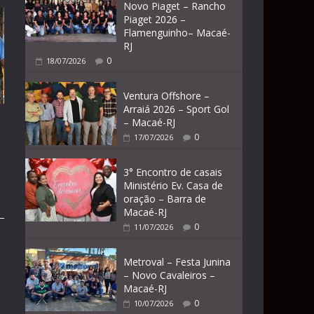
Novo Piaget – Rancho
Piaget 2026 –
Flamenguinho– Macaé-
RJ
0
18/07/2026
Ventura Offshore –
Arraiá 2026 – Sport Gol
– Macaé-RJ
0
17/07/2026
3° Encontro de casais
Ministério Ev. Casa de
oração – Barra de
Macaé-RJ
0
11/07/2026
Metroval – Festa Junina
– Novo Cavaleiros –
Macaé-RJ
0
10/07/2026