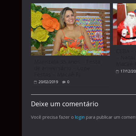
CEBA – 
– Natal
Maristela 35 anos – Festa
Macaé-
de aniversário – Lupe
17/12/2
Festas – Macaé-RJ
20/02/2019
0
Deixe um comentário
Você precisa fazer o
login
para publicar um coment