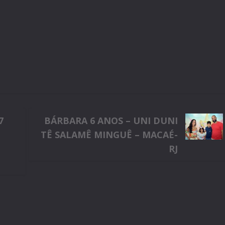
7
BÁRBARA 6 ANOS – UNI DUNI
TÊ SALAMÊ MINGUÊ – MACAÉ-
S
RJ
m