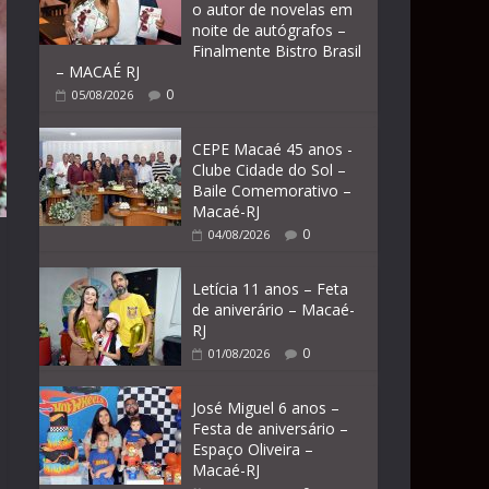
o autor de novelas em
noite de autógrafos –
Finalmente Bistro Brasil
– MACAÉ RJ
0
05/08/2026
CEPE Macaé 45 anos -
Clube Cidade do Sol –
Baile Comemorativo –
Macaé-RJ
0
04/08/2026
Letícia 11 anos – Feta
de aniverário – Macaé-
RJ
0
01/08/2026
José Miguel 6 anos –
Festa de aniversário –
Espaço Oliveira –
Macaé-RJ