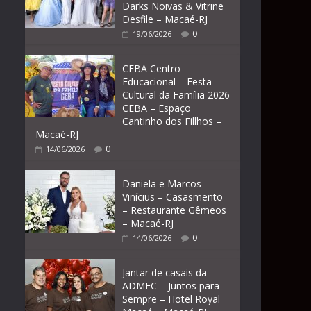
Darks Noivas & Vitrine
Desfile – Macaé-RJ
0
19/06/2026
CEBA Centro
Educacional – Festa
Cultural da Família 2026
CEBA – Espaço
Cantinho dos Fillhos –
Macaé-RJ
0
14/06/2026
Daniela e Marcos
Vinícius – Casasmento
– Restaurante Gêmeos
– Macaé-RJ
0
14/06/2026
Jantar de casais da
ADMEC – Juntos para
Sempre – Hotel Royal