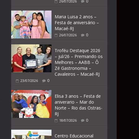
0
26/07/2026
Maria Luisa 2 anos –
Festa de aniversário –
Macaé-RJ
0
26/07/2026
Troféu Destaque 2026
– jul/26 – Premiando os
Melhores – AABB – Ô
Zé Gastronomia –
Cavaleiros – Macaé-RJ
0
23/07/2026
Elisa 3 anos – Festa de
aniverario – Mar do
Norte – Rio das Ostras-
RJ
0
18/07/2026
Centro Educacional