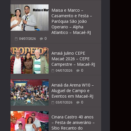
Maisa e Marco –
Casamento e Festa –
Paróquia São João
Operario – Alpha
Atlantico – Macaé-RJ
0
04/07/2026
Arraiá Julino CEPE
Macaé 2026 – CEPE
Campestre – Macaé-RJ
0
04/07/2026
Arraiá da Arena W10 –
Aluguel de Campo e
Eventos em Macaé-RJ
0
03/07/2026
Cinara Castro 40 anos
– Festa de aniverário –
Sítio Recanto do