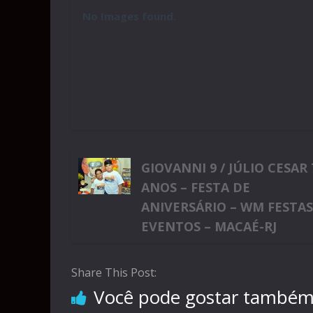
No Images found.
GIOVANNI 9 / JÚLIO CESAR 
ANOS – FESTA DE
ANIVERSÁRIO – WM FESTA
EVENTOS – MACAÉ-RJ
Share This Post:
Você pode gostar també