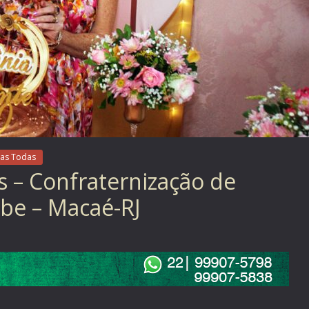
as Todas
s – Confraternização de
ube – Macaé-RJ