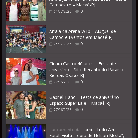
Campestre – Macaé-RJ
0
04/07/2026
Arraiá da Arena W10 – Aluguel de
Campo e Eventos em Macaé-RJ
0
03/07/2026
Cinara Castro 40 anos – Festa de
aniverário – Sítio Recanto do Paraiso –
Rio das Ostras-RJ
0
27/06/2026
Gabriel 1 ano – Festa de aniverário –
Espaço Super Laje – Macaé-RJ
0
27/06/2026
Lançamento da Turnê “Tudo Azul –
Farah visita a obra de Nelson Motta”,