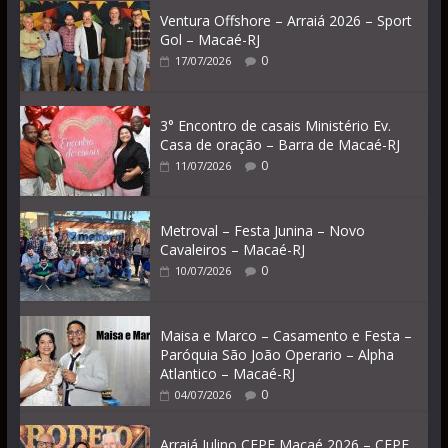
Ventura Offshore – Arraiá 2026 – Sport
Gol – Macaé-RJ
0
17/07/2026
3° Encontro de casais Ministério Ev.
Casa de oração – Barra de Macaé-RJ
0
11/07/2026
Metroval – Festa Junina – Novo
Cavaleiros – Macaé-RJ
0
10/07/2026
Maisa e Marco – Casamento e Festa –
Paróquia São João Operario – Alpha
Atlantico – Macaé-RJ
0
04/07/2026
Arraiá Julino CEPE Macaé 2026 – CEPE