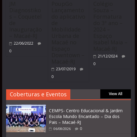
JM
PoupGo
Colégio
Diagnostiko
Lançamento
Souza –
s – Coquetel
do aplicativo
Formatura
de
de
do 3º ano –
Inauguração
Mobilidade
2024 –
– Macaé-RJ
Urbana de
Espaço
Macaé no
Isabel Maia –
22/06/2022
Espaço
Macaé-RJ
0
Downtown –
21/12/2024
Macaé-RJ
0
23/07/2019
0
Coberturas e Eventos
View All
CEMPS- Centro Educacional & Jardim
Escola Mundo Encantado – Dia dos
Pais – Macaé-RJ
0
06/08/2026