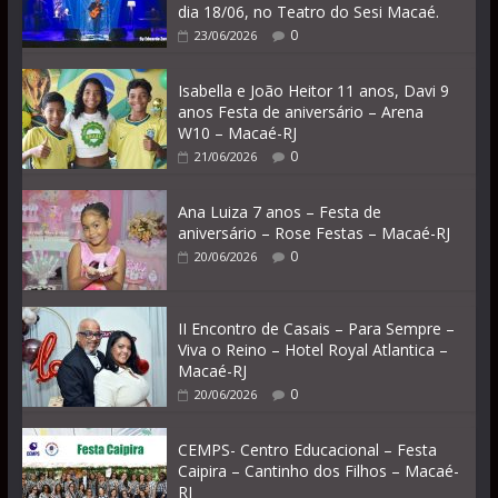
dia 18/06, no Teatro do Sesi Macaé.
0
23/06/2026
Isabella e João Heitor 11 anos, Davi 9
anos Festa de aniversário – Arena
W10 – Macaé-RJ
0
21/06/2026
Ana Luiza 7 anos – Festa de
aniversário – Rose Festas – Macaé-RJ
0
20/06/2026
II Encontro de Casais – Para Sempre –
Viva o Reino – Hotel Royal Atlantica –
Macaé-RJ
0
20/06/2026
CEMPS- Centro Educacional – Festa
Caipira – Cantinho dos Filhos – Macaé-
RJ