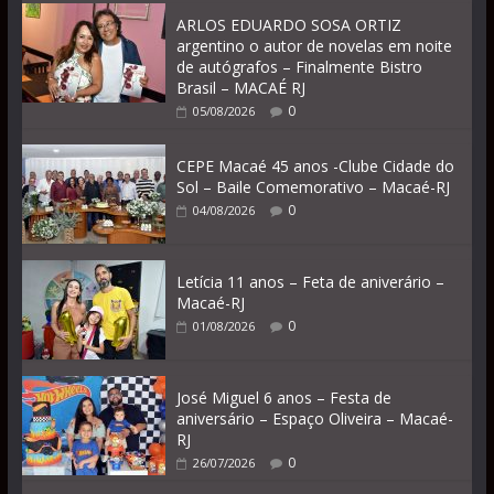
ARLOS EDUARDO SOSA ORTIZ
argentino o autor de novelas em noite
de autógrafos – Finalmente Bistro
Brasil – MACAÉ RJ
0
05/08/2026
CEPE Macaé 45 anos -Clube Cidade do
Sol – Baile Comemorativo – Macaé-RJ
0
04/08/2026
Letícia 11 anos – Feta de aniverário –
Macaé-RJ
0
01/08/2026
José Miguel 6 anos – Festa de
aniversário – Espaço Oliveira – Macaé-
RJ
0
26/07/2026