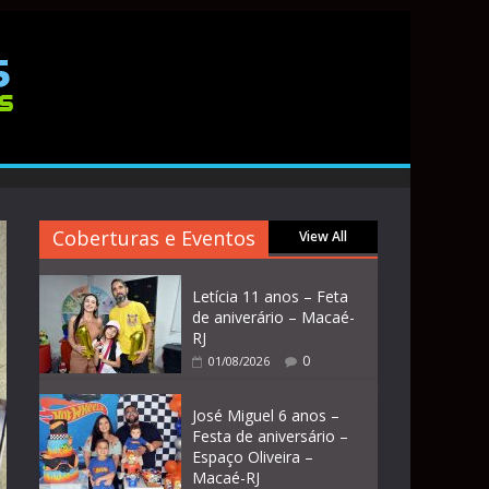
Coberturas e Eventos
View All
Letícia 11 anos – Feta
de aniverário – Macaé-
RJ
0
01/08/2026
José Miguel 6 anos –
Festa de aniversário –
Espaço Oliveira –
Macaé-RJ