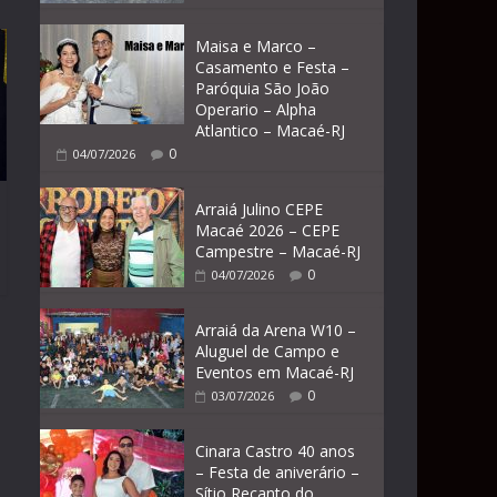
Maisa e Marco –
Casamento e Festa –
Paróquia São João
Operario – Alpha
Atlantico – Macaé-RJ
0
04/07/2026
Arraiá Julino CEPE
Macaé 2026 – CEPE
Campestre – Macaé-RJ
0
04/07/2026
Arraiá da Arena W10 –
Aluguel de Campo e
Eventos em Macaé-RJ
0
03/07/2026
Cinara Castro 40 anos
– Festa de aniverário –
Sítio Recanto do