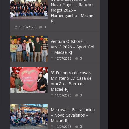
Novo Piaget – Rancho
Piaget 2026 –
Flamenguinho– Macaé-
RJ
0
18/07/2026
Ventura Offshore –
Arraiá 2026 – Sport Gol
– Macaé-RJ
0
17/07/2026
3° Encontro de casais
Ministério Ev. Casa de
oração – Barra de
Macaé-RJ
0
11/07/2026
Metroval – Festa Junina
– Novo Cavaleiros –
Macaé-RJ
0
10/07/2026