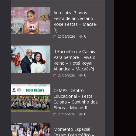
Ana Luiza 7 anos –
Festa de aniversário –
Rose Festas – Macaé-
RJ
0
20/06/2026
II Encontro de Casais –
Para Sempre – Viva o
Reino – Hotel Royal
Atlantica – Macaé-RJ
0
20/06/2026
CEMPS- Centro
Educacional – Festa
Caipira – Cantinho dos
Filhos – Macaé-RJ
0
20/06/2026
Momento Especial –
Ensaio Fotográfico –