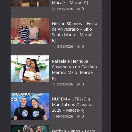
Macaé – Macaé-RJ
0
13/06/2026
Nelson 80 anos – Festa
de Anivesrário – Sítio
Santa Maria – Macaé-
RJ
0
13/06/2026
Rafaela e Henrique –
Casamento no Cartório
Martins Melo- Macaé-
RJ
0
12/06/2026
NUPEM – UFRJ -Dia
Mundial dos Oceanos
2026 – Macaé-RJ
0
09/06/2026
Nathan 7 anos – Festa