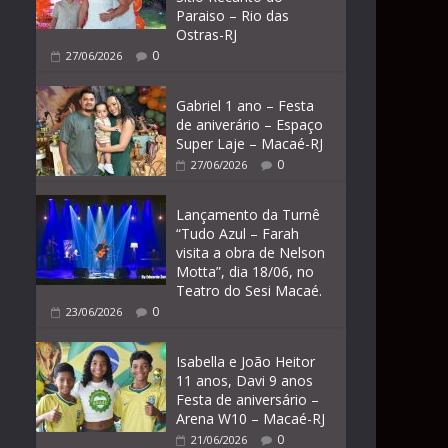
Paraiso – Rio das
Ostras-RJ
0
27/06/2026
Gabriel 1 ano – Festa
de aniverário – Espaço
Super Laje – Macaé-RJ
0
27/06/2026
Lançamento da Turnê
“Tudo Azul – Farah
visita a obra de Nelson
Motta”, dia 18/06, no
Teatro do Sesi Macaé.
0
23/06/2026
Isabella e João Heitor
11 anos, Davi 9 anos
Festa de aniversário –
Arena W10 – Macaé-RJ
0
21/06/2026