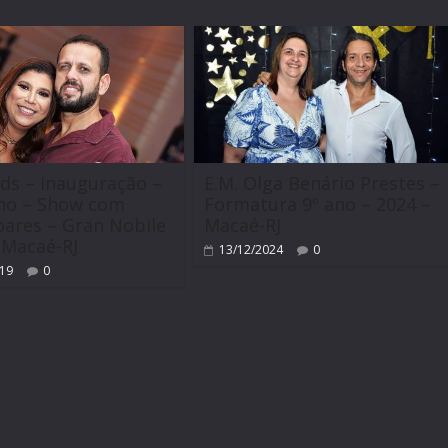
ds – Inauguração –
E.M. Olga Benário Prestes –
cho – Show com
Formatura 9º ano – 2024 –
ares – Gran Nobile
Macaé-RJ
 Macaé-RJ
13/12/2024
0
019
0