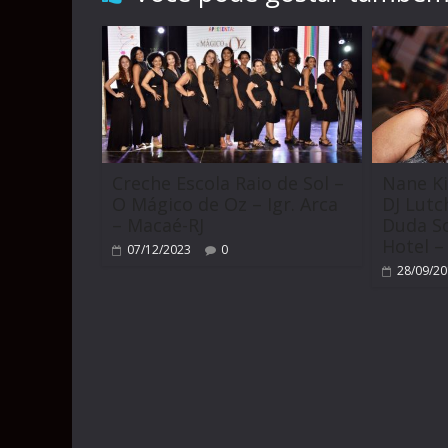
Creche Escola Raio de Sol –
Nane Ki
O Mágico de Oz – Igr. Arca
DJ Lut
– Macaé-RJ
Duda So
Hotel –
07/12/2023
0
28/09/2