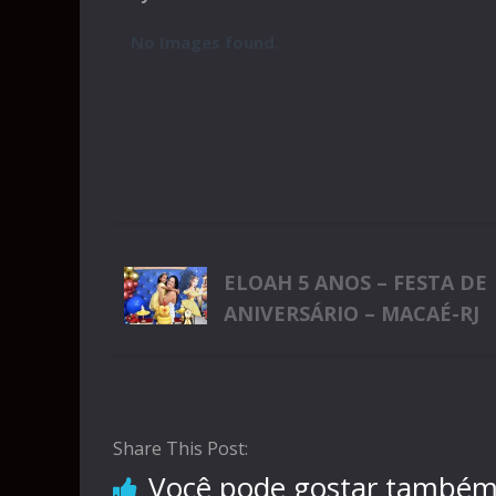
No Images found.
ELOAH 5 ANOS – FESTA DE
ANIVERSÁRIO – MACAÉ-RJ
Share This Post:
Você pode gostar també