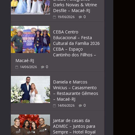
Darks Noivas & Vitrine
Desfile – Macaé-RJ
0
19/06/2026
CEBA Centro
Educacional – Festa
Cultural da Família 2026
CEBA – Espaço
Cantinho dos Fillhos –
Macaé-RJ
0
14/06/2026
Daniela e Marcos
Vinícius – Casasmento
– Restaurante Gêmeos
– Macaé-RJ
0
14/06/2026
Jantar de casais da
ADMEC – Juntos para
Sempre – Hotel Royal