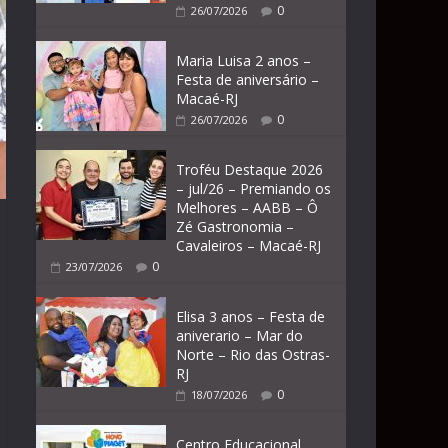
0
26/07/2026
Maria Luisa 2 anos –
Festa de aniversário –
Macaé-RJ
0
26/07/2026
Troféu Destaque 2026
– jul/26 – Premiando os
Melhores – AABB – Ô
Zé Gastronomia –
Cavaleiros – Macaé-RJ
0
23/07/2026
Elisa 3 anos – Festa de
aniverario – Mar do
Norte – Rio das Ostras-
RJ
0
18/07/2026
Centro Educacional