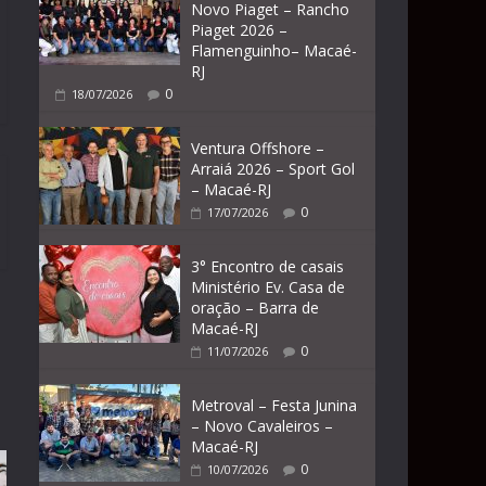
Novo Piaget – Rancho
Piaget 2026 –
Flamenguinho– Macaé-
RJ
0
18/07/2026
Ventura Offshore –
Arraiá 2026 – Sport Gol
– Macaé-RJ
0
17/07/2026
3° Encontro de casais
Ministério Ev. Casa de
oração – Barra de
Macaé-RJ
0
11/07/2026
Metroval – Festa Junina
– Novo Cavaleiros –
Macaé-RJ
0
10/07/2026