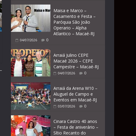
Maisa e Marco –
Casamento e Festa –
Paróquia São João
Operario – Alpha
Atlantico – Macaé-RJ
0
04/07/2026
Arraiá Julino CEPE
Macaé 2026 – CEPE
Campestre – Macaé-RJ
0
04/07/2026
Arraiá da Arena W10 –
Aluguel de Campo e
Eventos em Macaé-RJ
0
03/07/2026
Cinara Castro 40 anos
– Festa de aniverário –
Sítio Recanto do