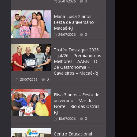
0
26/07/2026
Maria Luisa 2 anos –
Festa de aniversário –
Macaé-RJ
0
26/07/2026
Troféu Destaque 2026
– jul/26 – Premiando os
Melhores – AABB – Ô
Zé Gastronomia –
Cavaleiros – Macaé-RJ
0
23/07/2026
Elisa 3 anos – Festa de
aniverario – Mar do
Norte – Rio das Ostras-
RJ
0
18/07/2026
Centro Educacional