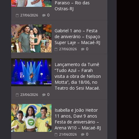
Paraiso – Rio das
Ostras-RJ
0
27/06/2026
Gabriel 1 ano – Festa
de aniverário – Espaço
Super Laje – Macaé-RJ
0
27/06/2026
Lançamento da Turnê
“Tudo Azul – Farah
visita a obra de Nelson
Motta”, dia 18/06, no
Teatro do Sesi Macaé.
0
23/06/2026
Isabella e João Heitor
11 anos, Davi 9 anos
Festa de aniversário –
Arena W10 – Macaé-RJ
0
21/06/2026