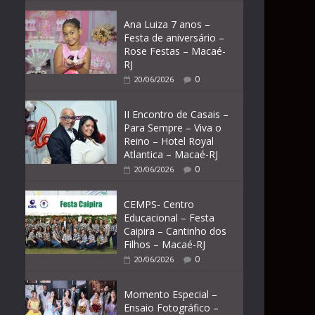
Ana Luiza 7 anos –
Festa de aniversário –
Rose Festas – Macaé-
RJ
0
20/06/2026
II Encontro de Casais –
Para Sempre – Viva o
Reino – Hotel Royal
Atlantica – Macaé-RJ
0
20/06/2026
CEMPS- Centro
Educacional – Festa
Caipira – Cantinho dos
Filhos – Macaé-RJ
0
20/06/2026
Momento Especial –
Ensaio Fotográfico –