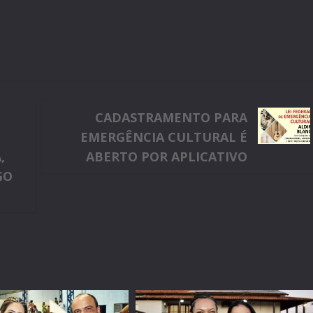
CADASTRAMENTO PARA
EMERGÊNCIA CULTURAL É
,
ABERTO POR APLICATIVO
GO
m