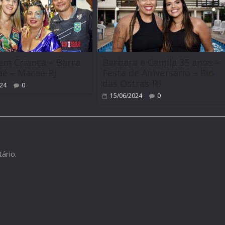
em Criança – Barra
Barbara e Camila 35 anos –
é – Macaé-RJ
Festa de Aniversário – Rio
das Ostras-RJ
024
0
15/06/2024
0
ário.