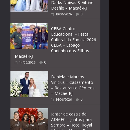
Darks Noivas & Vitrine
Desfile – Macaé-RJ
0
19/06/2026
CEBA Centro
Educacional – Festa
Cultural da Família 2026
CEBA – Espaço
Cantinho dos Fillhos –
Macaé-RJ
0
14/06/2026
Daniela e Marcos
Vinícius – Casasmento
– Restaurante Gêmeos
– Macaé-RJ
0
14/06/2026
Jantar de casais da
ADMEC – Juntos para
Sempre – Hotel Royal