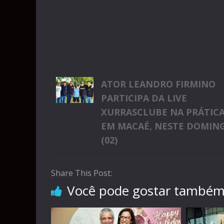
ATOR LEANDRO FIRMINO
PARTICIPA DA LIVE
XURRASCLUBE NA PRÁTICA
EM MACAÉ, NESTE DOMIN
(02)
Share This Post:
Você pode gostar també