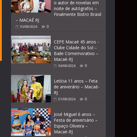
o autor de novelas em
noite de autógrafos –
Finalmente Bistro Brasil
– MACAÉ RJ
0
05/08/2026
CEPE Macaé 45 anos -
Clube Cidade do Sol –
Baile Comemorativo –
Macaé-RJ
0
04/08/2026
Letícia 11 anos – Feta
de aniverário – Macaé-
RJ
0
01/08/2026
José Miguel 6 anos –
Festa de aniversário –
Espaço Oliveira –
Macaé-RJ