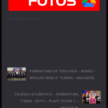
No Images found.
FORMATURA DE TEOLOGIA – ADMEC –
NÚCLEO IBAD 6° TURMA – MACAÉ/RJ
COLÉGIO ATLÂNTICO – FORMATURA
1ºANO –25/11 – PLAFT ZOOM 1 –
MACAÉ-RJ