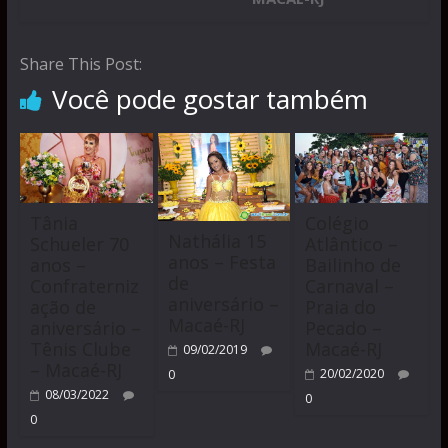
Share This Post:
Você pode gostar também
Tânia
Colégio
Nathália 15
Schueler 70
Atlântico –
anos – Festa
anos –
Bailinho de
de
Confraterniz
Carnaval –
aniversário –
ação de
Praia do
Macaé-RJ
aniversário –
Pecado –
Tênis Clube
Macaé-RJ
09/02/2019
– Macaé-RJ
20/02/2020
0
08/03/2022
0
0