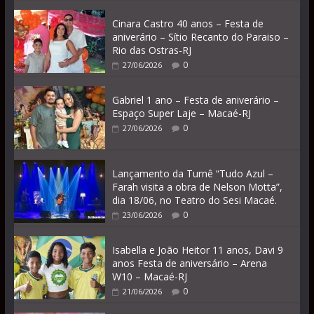
Cinara Castro 40 anos – Festa de
aniverário – Sítio Recanto do Paraiso –
Rio das Ostras-RJ
0
27/06/2026
Gabriel 1 ano – Festa de aniverário –
Espaço Super Laje – Macaé-RJ
0
27/06/2026
Lançamento da Turnê “Tudo Azul –
Farah visita a obra de Nelson Motta”,
dia 18/06, no Teatro do Sesi Macaé.
0
23/06/2026
Isabella e João Heitor 11 anos, Davi 9
anos Festa de aniversário – Arena
W10 – Macaé-RJ
0
21/06/2026