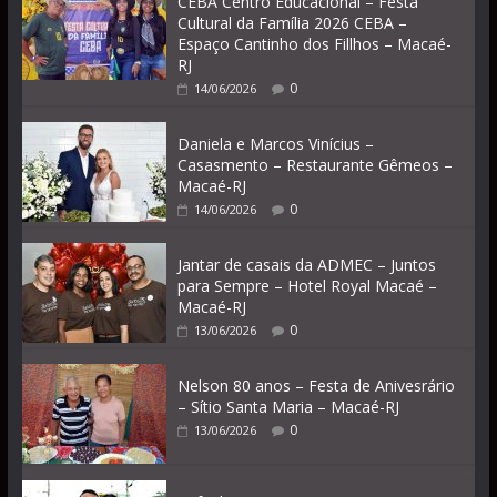
CEBA Centro Educacional – Festa
Cultural da Família 2026 CEBA –
Espaço Cantinho dos Fillhos – Macaé-
RJ
0
14/06/2026
Daniela e Marcos Vinícius –
Casasmento – Restaurante Gêmeos –
Macaé-RJ
0
14/06/2026
Jantar de casais da ADMEC – Juntos
para Sempre – Hotel Royal Macaé –
Macaé-RJ
0
13/06/2026
Nelson 80 anos – Festa de Anivesrário
– Sítio Santa Maria – Macaé-RJ
0
13/06/2026