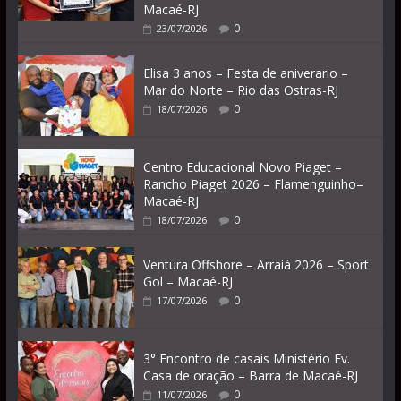
Macaé-RJ
0
23/07/2026
Elisa 3 anos – Festa de aniverario –
Mar do Norte – Rio das Ostras-RJ
0
18/07/2026
Centro Educacional Novo Piaget –
Rancho Piaget 2026 – Flamenguinho–
Macaé-RJ
0
18/07/2026
Ventura Offshore – Arraiá 2026 – Sport
Gol – Macaé-RJ
0
17/07/2026
3° Encontro de casais Ministério Ev.
Casa de oração – Barra de Macaé-RJ
0
11/07/2026