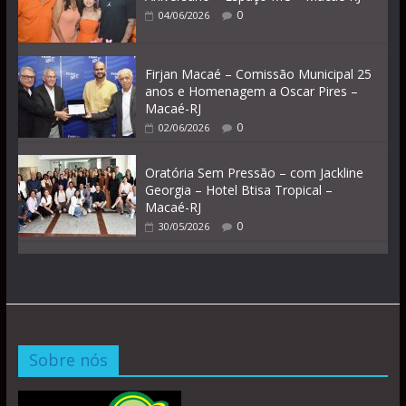
0
04/06/2026
Firjan Macaé – Comissão Municipal 25
anos e Homenagem a Oscar Pires –
Macaé-RJ
0
02/06/2026
Oratória Sem Pressão – com Jackline
Georgia – Hotel Btisa Tropical –
Macaé-RJ
0
30/05/2026
Sobre nós