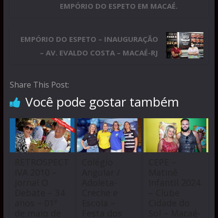
EMPÓRIO DO ESPETO EM MACAÉ.
EMPÓRIO DO ESPETO – INAUGURAÇÃO
– AV. EVALDO COSTA – MACAÉ-RJ
Share This Post:
Você pode gostar também
RETROSPECT
Colégio
CEPE –
IVA 2010 –
Angular /
Matinê
Jornal O
Adoleta-
Infantil 2024
Debate – 34
Creche e
– Clube
anos – 01º
Escola –
Cidade do
de maio de
Festa dos
Sol – Macaé-