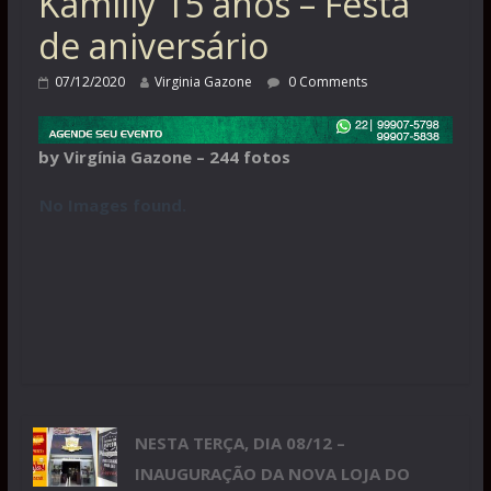
Kamilly 15 anos – Festa
de aniversário
07/12/2020
Virginia Gazone
0 Comments
by Virgínia Gazone – 244 fotos
No Images found.
NESTA TERÇA, DIA 08/12 –
INAUGURAÇÃO DA NOVA LOJA DO