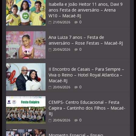
Isabella e João Heitor 11 anos, Davi 9
anos Festa de aniversário – Arena
W10 – Macaé-RJ
0
21/06/2026
Ana Luiza 7 anos – Festa de
aniversário – Rose Festas – Macaé-RJ
0
20/06/2026
II Encontro de Casais – Para Sempre –
Viva o Reino – Hotel Royal Atlantica –
Macaé-RJ
0
20/06/2026
CEMPS- Centro Educacional – Festa
Caipira – Cantinho dos Filhos – Macaé-
RJ
0
20/06/2026
Momento Especial – Ensaio