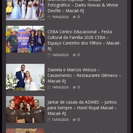
Fotográfico – Darks Noivas & Vitrine
Desfile – Macaé-RJ
0
19/06/2026
CEBA Centro Educacional – Festa
Cultural da Família 2026 CEBA –
Espaço Cantinho dos Fillhos – Macaé-
RJ
0
14/06/2026
Daniela e Marcos Vinícius –
Casasmento – Restaurante Gêmeos –
Macaé-RJ
0
14/06/2026
Jantar de casais da ADMEC – Juntos
para Sempre – Hotel Royal Macaé –
Macaé-RJ
0
13/06/2026