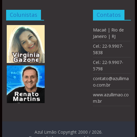
Colunistas
Contatos
Macaé | Rio de
Janeiro | RJ
Cel.: 22-9.9907-
5838
Cel.: 22-9.9907-
5798
contato@azullima
o.com.br
www.azullimao.co
m.br
Azul Limão Copyright 2000 / 2026.