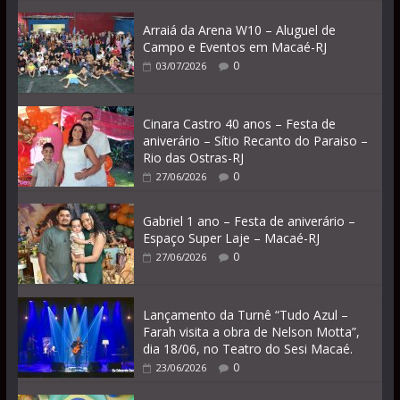
Arraiá da Arena W10 – Aluguel de
Campo e Eventos em Macaé-RJ
0
03/07/2026
Cinara Castro 40 anos – Festa de
aniverário – Sítio Recanto do Paraiso –
Rio das Ostras-RJ
0
27/06/2026
Gabriel 1 ano – Festa de aniverário –
Espaço Super Laje – Macaé-RJ
0
27/06/2026
Lançamento da Turnê “Tudo Azul –
Farah visita a obra de Nelson Motta”,
dia 18/06, no Teatro do Sesi Macaé.
0
23/06/2026