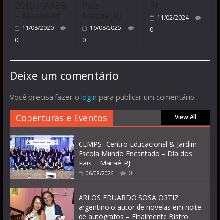
2010 – AABB
Pais –
RJ
– Macaé-RJ
Macaé_RJ
11/02/2024
11/08/2020
16/08/2025
0
0
0
Deixe um comentário
Você precisa fazer o
login
para publicar um comentário.
Coberturas e Eventos
View All
CEMPS- Centro Educacional & Jardim
Escola Mundo Encantado – Dia dos
Pais – Macaé-RJ
0
06/08/2026
ARLOS EDUARDO SOSA ORTIZ
argentino o autor de novelas em noite
de autógrafos – Finalmente Bistro