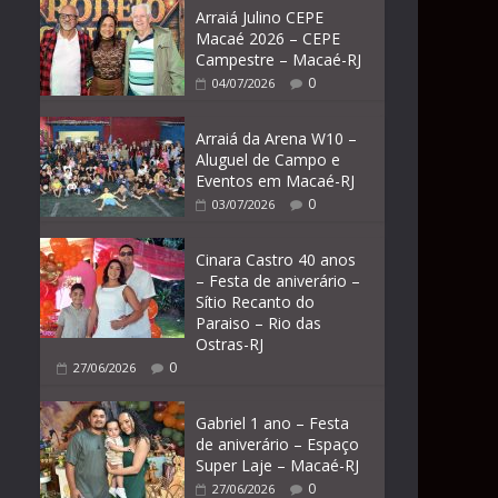
Arraiá Julino CEPE
Macaé 2026 – CEPE
Campestre – Macaé-RJ
0
04/07/2026
Arraiá da Arena W10 –
Aluguel de Campo e
Eventos em Macaé-RJ
0
03/07/2026
Cinara Castro 40 anos
– Festa de aniverário –
Sítio Recanto do
Paraiso – Rio das
Ostras-RJ
0
27/06/2026
Gabriel 1 ano – Festa
de aniverário – Espaço
Super Laje – Macaé-RJ
0
27/06/2026