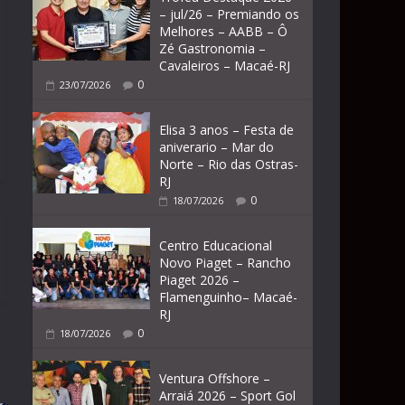
– jul/26 – Premiando os
Melhores – AABB – Ô
Zé Gastronomia –
Cavaleiros – Macaé-RJ
0
23/07/2026
Elisa 3 anos – Festa de
aniverario – Mar do
Norte – Rio das Ostras-
RJ
0
18/07/2026
Centro Educacional
Novo Piaget – Rancho
Piaget 2026 –
Flamenguinho– Macaé-
RJ
0
18/07/2026
Ventura Offshore –
Arraiá 2026 – Sport Gol