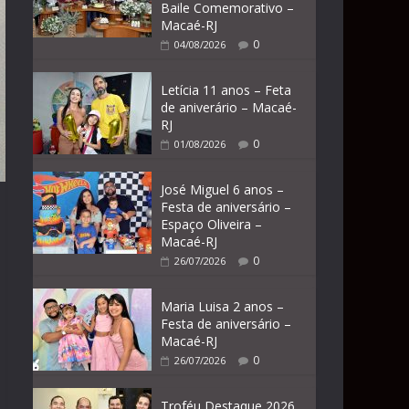
Baile Comemorativo –
Macaé-RJ
0
04/08/2026
Letícia 11 anos – Feta
de aniverário – Macaé-
RJ
0
01/08/2026
José Miguel 6 anos –
Festa de aniversário –
Espaço Oliveira –
Macaé-RJ
0
26/07/2026
Maria Luisa 2 anos –
Festa de aniversário –
Macaé-RJ
0
26/07/2026
Troféu Destaque 2026