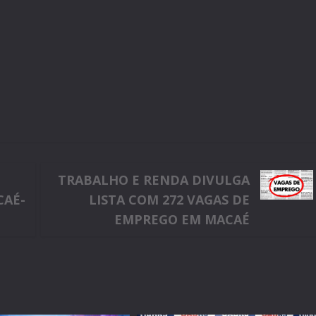
TRABALHO E RENDA DIVULGA
CAÉ-
LISTA COM 272 VAGAS DE
EMPREGO EM MACAÉ
m