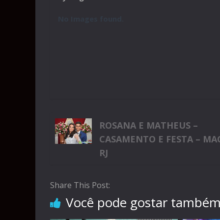
No Images found.
ROSANA E MATHEUS –
CASAMENTO E FESTA – MA
RJ
Share This Post:
Você pode gostar també