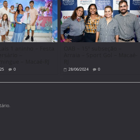
 Laís 1 aninho – Festa
OAB – 15ª subseção –
ersário –
Arraia – Sport Gol – Macaé-
mingue – Macaé-RJ
RJ
025
0
28/06/2024
0
ário.