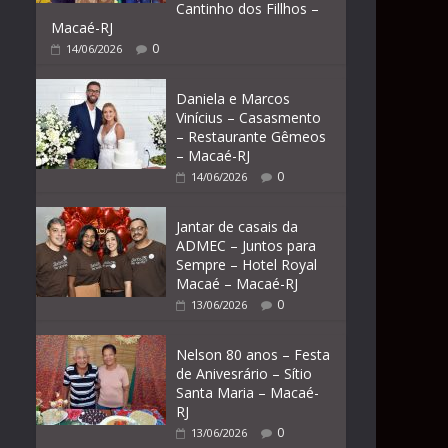
Cantinho dos Fillhos –
Macaé-RJ
0
14/06/2026
Daniela e Marcos
Vinícius – Casasmento
– Restaurante Gêmeos
– Macaé-RJ
0
14/06/2026
Jantar de casais da
ADMEC – Juntos para
Sempre – Hotel Royal
Macaé – Macaé-RJ
0
13/06/2026
Nelson 80 anos – Festa
de Anivesrário – Sítio
Santa Maria – Macaé-
RJ
0
13/06/2026