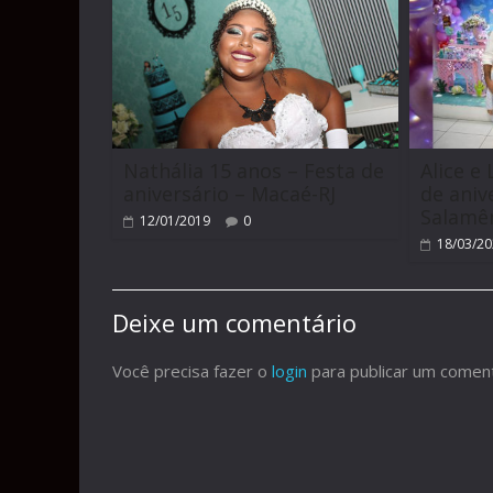
Nathália 15 anos – Festa de
Alice e
aniversário – Macaé-RJ
de aniv
Salamê
12/01/2019
0
18/03/2
Deixe um comentário
Você precisa fazer o
login
para publicar um coment