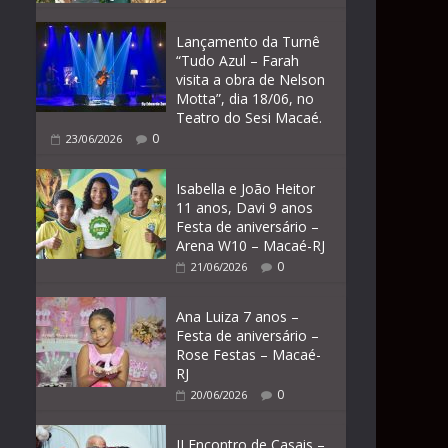
Lançamento da Turnê
“Tudo Azul – Farah
visita a obra de Nelson
Motta”, dia 18/06, no
Teatro do Sesi Macaé.
0
23/06/2026
Isabella e João Heitor
11 anos, Davi 9 anos
Festa de aniversário –
Arena W10 – Macaé-RJ
0
21/06/2026
Ana Luiza 7 anos –
Festa de aniversário –
Rose Festas – Macaé-
RJ
0
20/06/2026
II Encontro de Casais –