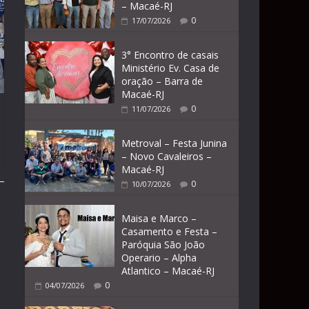
– Macaé-RJ
0
17/07/2026
3° Encontro de casais
Ministério Ev. Casa de
oração – Barra de
Macaé-RJ
0
11/07/2026
Metroval – Festa Junina
– Novo Cavaleiros –
Macaé-RJ
0
10/07/2026
Maisa e Marco –
Casamento e Festa –
Paróquia São João
Operario – Alpha
Atlantico – Macaé-RJ
0
04/07/2026