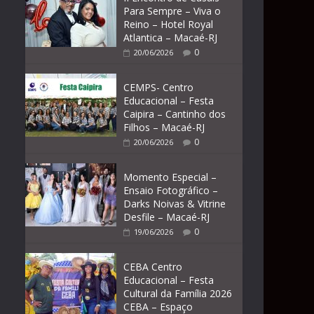
Para Sempre – Viva o
Reino – Hotel Royal
Atlantica – Macaé-RJ
0
20/06/2026
CEMPS- Centro
Educacional – Festa
Caipira – Cantinho dos
Filhos – Macaé-RJ
0
20/06/2026
Momento Especial –
Ensaio Fotográfico –
Darks Noivas & Vitrine
Desfile – Macaé-RJ
0
19/06/2026
CEBA Centro
Educacional – Festa
Cultural da Família 2026
CEBA – Espaço