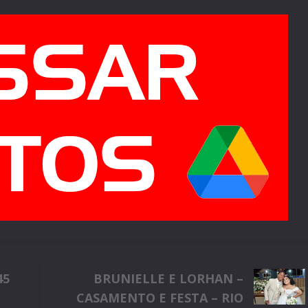
45
BRUNIELLE E LORHAN –
CASAMENTO E FESTA – RIO