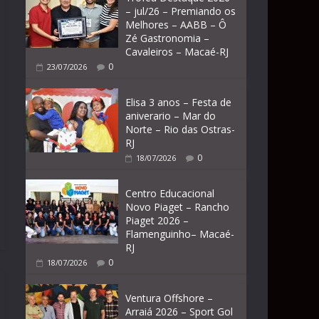
– jul/26 – Premiando os
Melhores – AABB – Ô
Zé Gastronomia –
Cavaleiros – Macaé-RJ
0
23/07/2026
Elisa 3 anos – Festa de
aniverario – Mar do
Norte – Rio das Ostras-
RJ
0
18/07/2026
Centro Educacional
Novo Piaget – Rancho
Piaget 2026 –
Flamenguinho– Macaé-
RJ
0
18/07/2026
Ventura Offshore –
Arraiá 2026 – Sport Gol