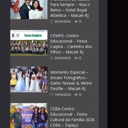
Para Sempre – Viva o
Reino – Hotel Royal
Atlantica – Macaé-RJ
0
20/06/2026
CEMPS- Centro
Educacional – Festa
Caipira – Cantinho dos
Filhos – Macaé-RJ
0
20/06/2026
Momento Especial –
Ensaio Fotográfico –
Darks Noivas & Vitrine
Desfile – Macaé-RJ
0
19/06/2026
CEBA Centro
Educacional – Festa
Cultural da Família 2026
CEBA – Espaço