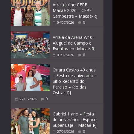
Arraiá Julino CEPE
Macaé 2026 – CEPE
Campestre – Macaé-RJ
0
04/07/2026
Arraiá da Arena W10 –
Aluguel de Campo e
Eventos em Macaé-RJ
0
03/07/2026
Cinara Castro 40 anos
– Festa de aniverário –
Sítio Recanto do
Paraiso – Rio das
Ostras-RJ
0
27/06/2026
Gabriel 1 ano – Festa
de aniverário – Espaço
Super Laje – Macaé-RJ
0
27/06/2026