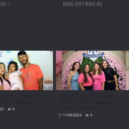
US –
DAS OSTRAS-RJ
m
2 anos – Festa de
Legacy School – Happy
ários – Macaé-RJ
Mother Day – (sábado –
11/05) – Macaé-RJ
022
0
11/05/2024
0