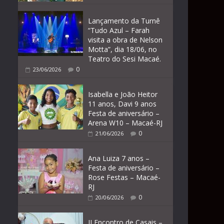
Lançamento da Turnê
“Tudo Azul – Farah
visita a obra de Nelson
Motta”, dia 18/06, no
Teatro do Sesi Macaé.
0
23/06/2026
Isabella e João Heitor
11 anos, Davi 9 anos
Festa de aniversário –
Arena W10 – Macaé-RJ
0
21/06/2026
Ana Luiza 7 anos –
Festa de aniversário –
Rose Festas – Macaé-
RJ
0
20/06/2026
II Encontro de Casais –