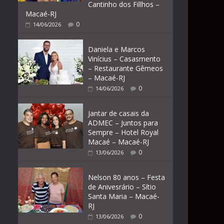
Cantinho dos Fillhos –
Macaé-RJ
0
14/06/2026
Daniela e Marcos
Vinícius – Casasmento
– Restaurante Gêmeos
– Macaé-RJ
0
14/06/2026
Jantar de casais da
ADMEC – Juntos para
Sempre – Hotel Royal
Macaé – Macaé-RJ
0
13/06/2026
Nelson 80 anos – Festa
de Anivesrário – Sítio
Santa Maria – Macaé-
RJ
0
13/06/2026