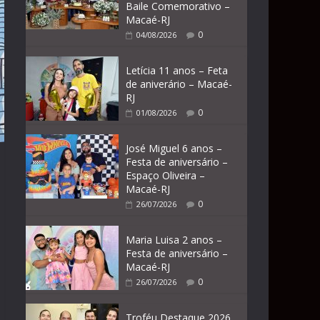
Baile Comemorativo –
Macaé-RJ
0
04/08/2026
Letícia 11 anos – Feta
de aniverário – Macaé-
RJ
0
01/08/2026
José Miguel 6 anos –
Festa de aniversário –
Espaço Oliveira –
Macaé-RJ
0
26/07/2026
Maria Luisa 2 anos –
Festa de aniversário –
Macaé-RJ
0
26/07/2026
Troféu Destaque 2026