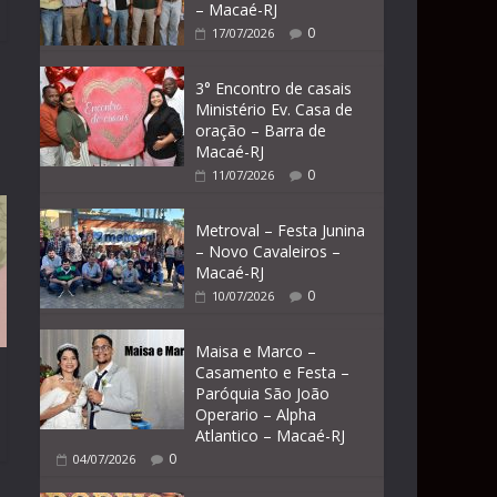
– Macaé-RJ
0
17/07/2026
3° Encontro de casais
Ministério Ev. Casa de
oração – Barra de
Macaé-RJ
0
11/07/2026
Metroval – Festa Junina
– Novo Cavaleiros –
Macaé-RJ
0
10/07/2026
Maisa e Marco –
Casamento e Festa –
Paróquia São João
Operario – Alpha
Atlantico – Macaé-RJ
0
04/07/2026