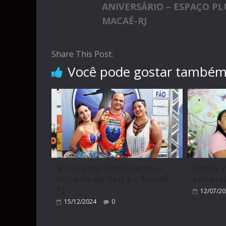
ANIVERSÁRIO – ESPAÇO PL
MACAÉ-RJ
Share This Post:
Você pode gostar també
9º Futebol Beneficente –
Emilly 
Império da Barra – Macaé-
anivers
RJ
12/07/2
15/12/2024
0