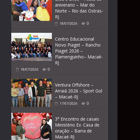
aniverario – Mar do
Norte – Rio das Ostras-
RJ
0
18/07/2026
Centro Educacional
Novo Piaget – Rancho
Piaget 2026 –
Flamenguinho– Macaé-
RJ
0
18/07/2026
Ventura Offshore –
Arraiá 2026 – Sport Gol
– Macaé-RJ
0
17/07/2026
3° Encontro de casais
Ministério Ev. Casa de
oração – Barra de
Macaé-RJ