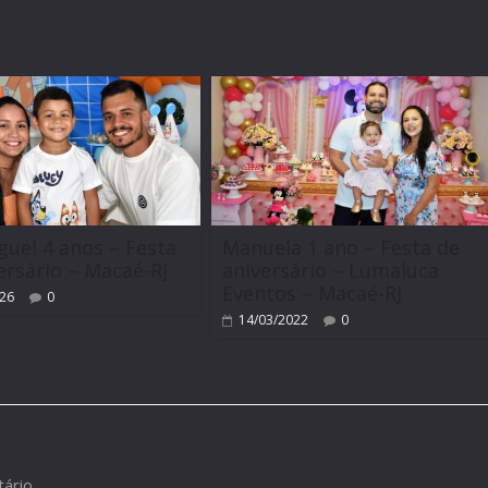
m
guel 4 anos – Festa
Manuela 1 ano – Festa de
ersário – Macaé-RJ
aniversário – Lumaluca
Eventos – Macaé-RJ
026
0
14/03/2022
0
ário.