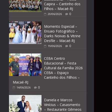
Caipira – Cantinho dos
Filhos – Macaé-RJ
0
20/06/2026
Momento Especial –
Ensaio Fotográfico –
Darks Noivas & Vitrine
Desfile – Macaé-RJ
0
19/06/2026
CEBA Centro
Educacional – Festa
Cultural da Família 2026
CEBA – Espaço
Cantinho dos Fillhos –
Macaé-RJ
0
14/06/2026
Daniela e Marcos
Vinícius – Casasmento
– Restaurante Gêmeos