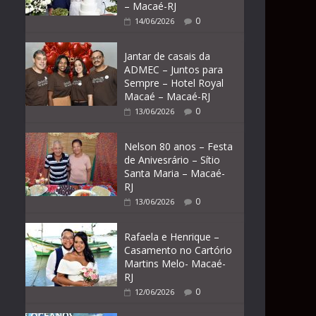
– Macaé-RJ
0
14/06/2026
Jantar de casais da
ADMEC – Juntos para
Sempre – Hotel Royal
Macaé – Macaé-RJ
0
13/06/2026
Nelson 80 anos – Festa
de Anivesrário – Sítio
Santa Maria – Macaé-
RJ
0
13/06/2026
Rafaela e Henrique –
Casamento no Cartório
Martins Melo- Macaé-
RJ
0
12/06/2026