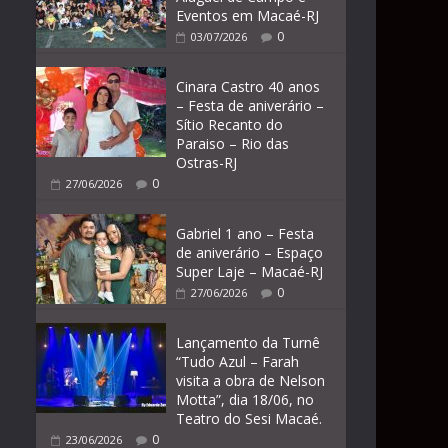
Eventos em Macaé-RJ
0
03/07/2026
Cinara Castro 40 anos
– Festa de aniverário –
Sítio Recanto do
Paraiso – Rio das
Ostras-RJ
0
27/06/2026
Gabriel 1 ano – Festa
de aniverário – Espaço
Super Laje – Macaé-RJ
0
27/06/2026
Lançamento da Turnê
“Tudo Azul – Farah
visita a obra de Nelson
Motta”, dia 18/06, no
Teatro do Sesi Macaé.
0
23/06/2026