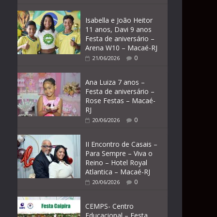
Isabella e João Heitor
11 anos, Davi 9 anos
Festa de aniversário –
Arena W10 – Macaé-RJ
0
21/06/2026
Ana Luiza 7 anos –
Festa de aniversário –
Rose Festas – Macaé-
RJ
0
20/06/2026
II Encontro de Casais –
Para Sempre – Viva o
Reino – Hotel Royal
Atlantica – Macaé-RJ
0
20/06/2026
CEMPS- Centro
Educacional – Festa