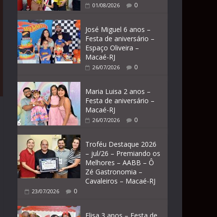
0
01/08/2026
José Miguel 6 anos –
Festa de aniversário –
Espaço Oliveira –
Macaé-RJ
0
26/07/2026
Maria Luisa 2 anos –
Festa de aniversário –
Macaé-RJ
0
26/07/2026
Troféu Destaque 2026
– jul/26 – Premiando os
Melhores – AABB – Ô
Zé Gastronomia –
Cavaleiros – Macaé-RJ
0
23/07/2026
Elisa 3 anos – Festa de