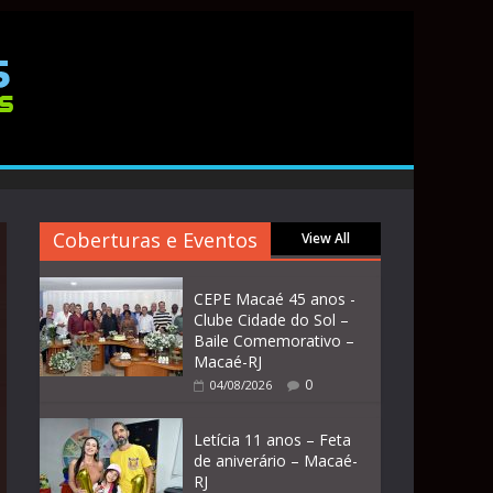
Coberturas e Eventos
View All
CEPE Macaé 45 anos -
Clube Cidade do Sol –
Baile Comemorativo –
Macaé-RJ
0
04/08/2026
Letícia 11 anos – Feta
de aniverário – Macaé-
RJ