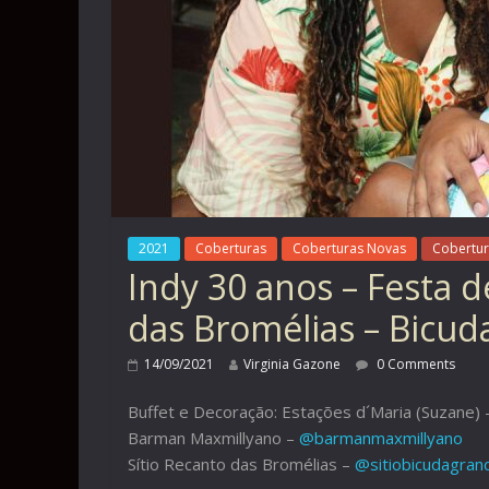
2021
Coberturas
Coberturas Novas
Cobertur
Indy 30 anos – Festa d
das Bromélias – Bicud
14/09/2021
Virginia Gazone
0 Comments
Buffet e Decoração: Estações d´Maria (Suzane)
Barman Maxmillyano –
@barmanmaxmillyano
Sítio Recanto das Bromélias –
@sitiobicudagran