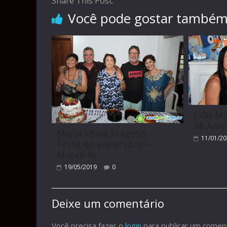
Share This Post:
Você pode gostar també
João Mi
de Aniv
Maria Sônia Fragoso –
11/01/2
Festa de aniversário –
Macaé-RJ
19/05/2019
0
Deixe um comentário
Você precisa fazer o
login
para publicar um coment