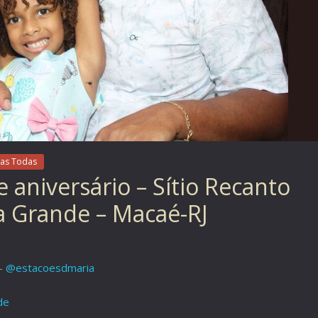
as Todas
e aniversário – Sítio Recanto
a Grande – Macaé-RJ
 –
@estacoesdmaria
de