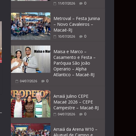
0
11/07/2026
Metroval – Festa Junina
– Novo Cavaleiros –
Macaé-RJ
0
10/07/2026
Maisa e Marco –
Casamento e Festa –
Paróquia São João
Operario – Alpha
Atlantico – Macaé-RJ
0
04/07/2026
Arraiá Julino CEPE
Macaé 2026 – CEPE
Campestre – Macaé-RJ
0
04/07/2026
Arraiá da Arena W10 –
Aluguel de Campo e