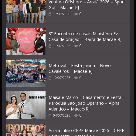
Ventura Offshore – Arraiá 2026 – Sport
Gol – Macaé-RJ
0
17/07/2026
3° Encontro de casais Ministério Ev.
Casa de oração – Barra de Macaé-RJ
0
11/07/2026
Metroval – Festa Junina – Novo
Cavaleiros – Macaé-RJ
0
10/07/2026
Maisa e Marco – Casamento e Festa –
Paróquia São João Operario – Alpha
Atlantico – Macaé-RJ
0
04/07/2026
Arraiá Julino CEPE Macaé 2026 – CEPE