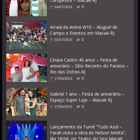
Campestre – Macaé-RJ
0
04/07/2026
Arraiá da Arena W10 – Aluguel de
Campo e Eventos em Macaé-RJ
0
03/07/2026
Cinara Castro 40 anos – Festa de
aniverário – Sítio Recanto do Paraiso –
Rio das Ostras-RJ
0
27/06/2026
Gabriel 1 ano – Festa de aniverário –
Espaço Super Laje – Macaé-RJ
0
27/06/2026
Lançamento da Turnê “Tudo Azul –
Farah visita a obra de Nelson Motta”,
dia 18/06, no Teatro do Sesi Macaé.