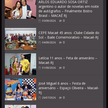
ARLOS EDUARDO SOSA ORTIZ
argentino o autor de novelas em noite
de autógrafos – Finalmente Bistro
Brasil – MACAÉ RJ
0
05/08/2026
CEPE Macaé 45 anos -Clube Cidade do
Sol – Baile Comemorativo – Macaé-RJ
0
04/08/2026
Letícia 11 anos – Feta de aniverário –
Macaé-RJ
0
01/08/2026
José Miguel 6 anos – Festa de
aniversário – Espaço Oliveira – Macaé-
RJ
0
26/07/2026