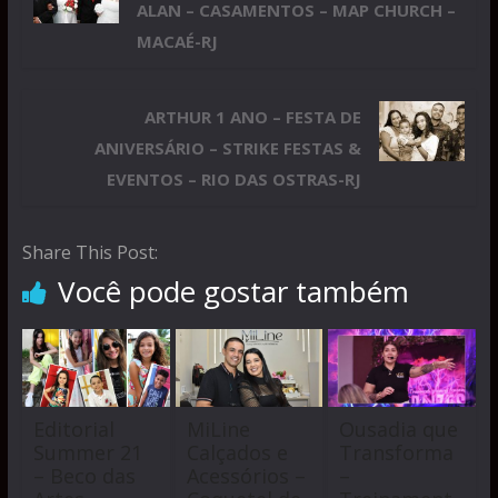
ALAN – CASAMENTOS – MAP CHURCH –
MACAÉ-RJ
ARTHUR 1 ANO – FESTA DE
ANIVERSÁRIO – STRIKE FESTAS &
EVENTOS – RIO DAS OSTRAS-RJ
Share This Post:
Você pode gostar também
Editorial
MiLine
Ousadia que
Summer 21
Calçados e
Transforma
– Beco das
Acessórios –
–