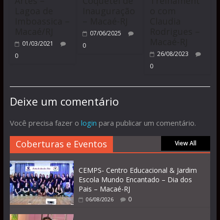
Artes –
Coquetel de
Treinament
Lagoa de
Inauguração
o com
Imboassica –
– Macaé-RJ
Claudia
Macaé/RJ
Rodrigues –
07/06/2025
Macaé-RJ
01/03/2021
0
26/08/2023
0
0
Deixe um comentário
Você precisa fazer o
login
para publicar um comentário.
Coberturas e Eventos
View All
CEMPS- Centro Educacional & Jardim
Escola Mundo Encantado – Dia dos
Pais – Macaé-RJ
0
06/08/2026