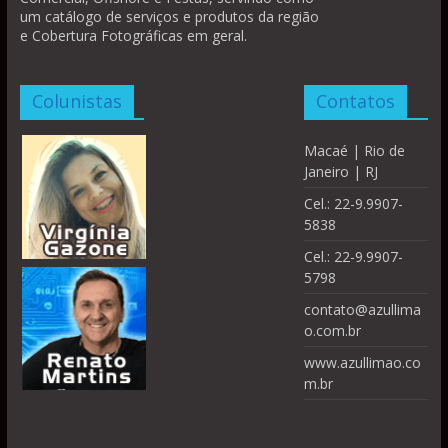
um catálogo de serviços e produtos da região
e Cobertura Fotográficas em geral.
Colunistas
Contatos
Macaé | Rio de
Janeiro | RJ
Cel.: 22-9.9907-
5838
Cel.: 22-9.9907-
5798
contato@azullima
o.com.br
www.azullimao.co
m.br