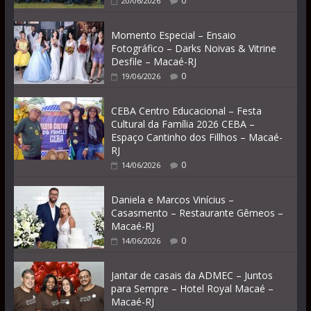
0
20/06/2026
Momento Especial – Ensaio
Fotográfico – Darks Noivas & Vitrine
Desfile – Macaé-RJ
0
19/06/2026
CEBA Centro Educacional – Festa
Cultural da Família 2026 CEBA –
Espaço Cantinho dos Fillhos – Macaé-
RJ
0
14/06/2026
Daniela e Marcos Vinícius –
Casasmento – Restaurante Gêmeos –
Macaé-RJ
0
14/06/2026
Jantar de casais da ADMEC – Juntos
para Sempre – Hotel Royal Macaé –
Macaé-RJ