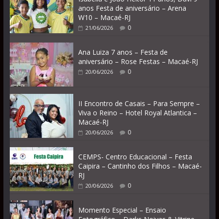
anos Festa de aniversário – Arena
W10 – Macaé-RJ
0
21/06/2026
Ana Luiza 7 anos – Festa de
aniversário – Rose Festas – Macaé-RJ
0
20/06/2026
II Encontro de Casais – Para Sempre –
Viva o Reino – Hotel Royal Atlantica –
Macaé-RJ
0
20/06/2026
CEMPS- Centro Educacional – Festa
Caipira – Cantinho dos Filhos – Macaé-
RJ
0
20/06/2026
Momento Especial – Ensaio