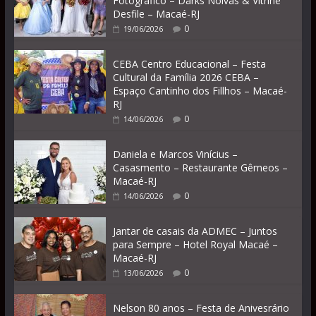
Fotográfico – Darks Noivas & Vitrine
Desfile – Macaé-RJ
0
19/06/2026
CEBA Centro Educacional – Festa
Cultural da Família 2026 CEBA –
Espaço Cantinho dos Fillhos – Macaé-
RJ
0
14/06/2026
Daniela e Marcos Vinícius –
Casasmento – Restaurante Gêmeos –
Macaé-RJ
0
14/06/2026
Jantar de casais da ADMEC – Juntos
para Sempre – Hotel Royal Macaé –
Macaé-RJ
0
13/06/2026
Nelson 80 anos – Festa de Anivesrário