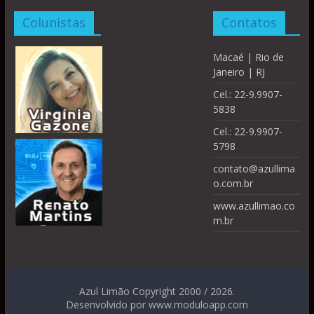
Colunistas
Contatos
Macaé | Rio de
Janeiro | RJ
Cel.: 22-9.9907-
5838
Cel.: 22-9.9907-
5798
contato@azullima
o.com.br
www.azullimao.co
m.br
Azul Limão Copyright 2000 / 2026.
Desenvolvido por www.moduloapp.com