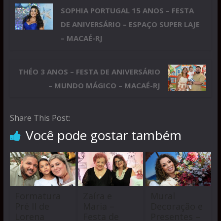
SOPHIA PORTUGAL 15 ANOS – FESTA
DE ANIVERSÁRIO – ESPAÇO SUPER LAJE
– MACAÉ-RJ
THÉO 3 ANOS – FESTA DE ANIVERSÁRIO
– MUNDO MÁGICO – MACAÉ-RJ
Share This Post:
Você pode gostar também
Formatura
Zaíra e
Mural
Pré II de
Maria –
Decoração e
Lorena
Festa de
Presentes –