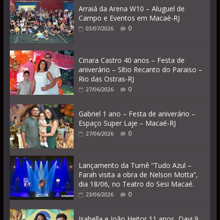
Arraiá da Arena W10 – Aluguel de
Campo e Eventos em Macaé-RJ
0
03/07/2026
Cinara Castro 40 anos – Festa de
aniverário – Sítio Recanto do Paraiso –
Rio das Ostras-RJ
0
27/06/2026
Gabriel 1 ano – Festa de aniverário –
Espaço Super Laje – Macaé-RJ
0
27/06/2026
Lançamento da Turnê “Tudo Azul –
Farah visita a obra de Nelson Motta”,
dia 18/06, no Teatro do Sesi Macaé.
0
23/06/2026
Isabella e João Heitor 11 anos, Davi 9