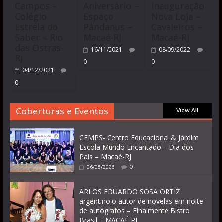
Campos –
Aniversário –
Inauguração
Colégio
Espaço
Nova Loja –
Estrela do
Pândanus –
Cavaleiros –
Saber – Rio
Macaé-RJ
Macaé-RJ
das Ostras-
16/11/2021
08/09/2022
RJ
0
0
04/12/2021
0
Coberturas e Eventos
View All
CEMPS- Centro Educacional & Jardim
Escola Mundo Encantado – Dia dos
Pais – Macaé-RJ
0
06/08/2026
ARLOS EDUARDO SOSA ORTIZ
argentino o autor de novelas em noite
de autógrafos – Finalmente Bistro
Brasil – MACAÉ RJ