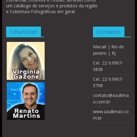
um catálogo de serviços e produtos da região
e Cobertura Fotográficas em geral.
Colunistas
Contatos
Macaé | Rio de
Janeiro | RJ
Cel.: 22-9.9907-
5838
Cel.: 22-9.9907-
5798
contato@azullima
o.com.br
www.azullimao.co
m.br