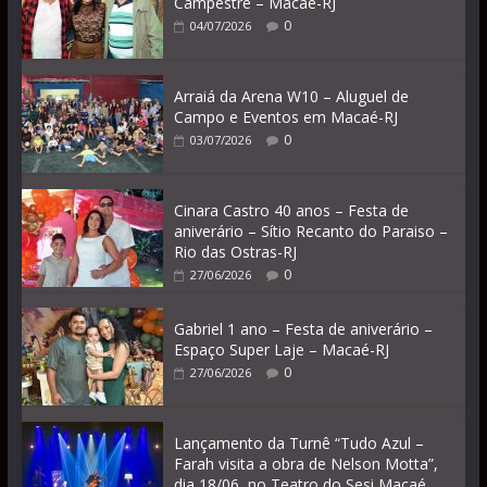
Campestre – Macaé-RJ
0
04/07/2026
Arraiá da Arena W10 – Aluguel de
Campo e Eventos em Macaé-RJ
0
03/07/2026
Cinara Castro 40 anos – Festa de
aniverário – Sítio Recanto do Paraiso –
Rio das Ostras-RJ
0
27/06/2026
Gabriel 1 ano – Festa de aniverário –
Espaço Super Laje – Macaé-RJ
0
27/06/2026
Lançamento da Turnê “Tudo Azul –
Farah visita a obra de Nelson Motta”,
dia 18/06, no Teatro do Sesi Macaé.