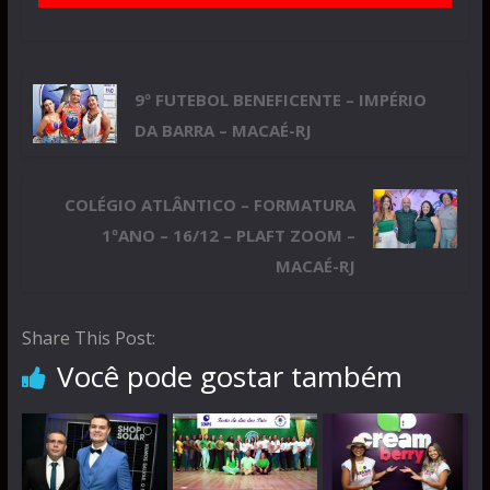
9º FUTEBOL BENEFICENTE – IMPÉRIO
DA BARRA – MACAÉ-RJ
COLÉGIO ATLÂNTICO – FORMATURA
1ºANO – 16/12 – PLAFT ZOOM –
MACAÉ-RJ
Share This Post:
Você pode gostar também