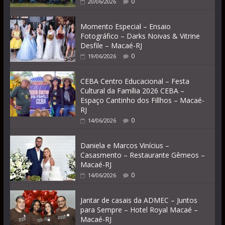
0
20/06/2026
Momento Especial – Ensaio
Fotográfico – Darks Noivas & Vitrine
Desfile – Macaé-RJ
0
19/06/2026
CEBA Centro Educacional – Festa
Cultural da Família 2026 CEBA –
Espaço Cantinho dos Fillhos – Macaé-
RJ
0
14/06/2026
Daniela e Marcos Vinícius –
Casasmento – Restaurante Gêmeos –
Macaé-RJ
0
14/06/2026
Jantar de casais da ADMEC – Juntos
para Sempre – Hotel Royal Macaé –
Macaé-RJ