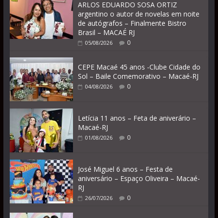
ARLOS EDUARDO SOSA ORTIZ
argentino o autor de novelas em noite
de autógrafos – Finalmente Bistro
Brasil – MACAÉ RJ
0
05/08/2026
CEPE Macaé 45 anos -Clube Cidade do
Sol – Baile Comemorativo – Macaé-RJ
0
04/08/2026
Letícia 11 anos – Feta de aniverário –
Macaé-RJ
0
01/08/2026
José Miguel 6 anos – Festa de
aniversário – Espaço Oliveira – Macaé-
RJ
0
26/07/2026