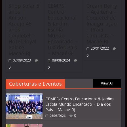
Shop Solar 5
CEMPS-
Cream Berry
anos |
Centro
– Açaiteria –
Anilson
Educacional
Coquetel de
Araujo 45
& Jardim
Inauguração
anos –
Escola
– Praia
Coquetel –
Mundo
Campista –
Hotel Royal
Encantado –
Macaé-RJ
Palace
Dia dos Pais
20/01/2022
Macaé-RJ
– Macaé-RJ
0
02/09/2023
08/08/2024
0
0
Coberturas e Eventos
View All
CEMPS- Centro Educacional & Jardim
Escola Mundo Encantado – Dia dos
Pais – Macaé-RJ
0
06/08/2026