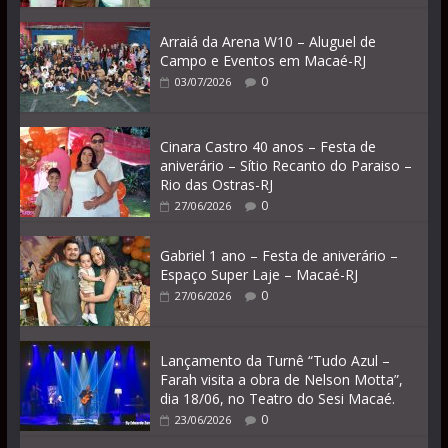
Arraiá da Arena W10 – Aluguel de
Campo e Eventos em Macaé-RJ
0
03/07/2026
Cinara Castro 40 anos – Festa de
aniverário – Sítio Recanto do Paraiso –
Rio das Ostras-RJ
0
27/06/2026
Gabriel 1 ano – Festa de aniverário –
Espaço Super Laje – Macaé-RJ
0
27/06/2026
Lançamento da Turnê “Tudo Azul –
Farah visita a obra de Nelson Motta”,
dia 18/06, no Teatro do Sesi Macaé.
0
23/06/2026