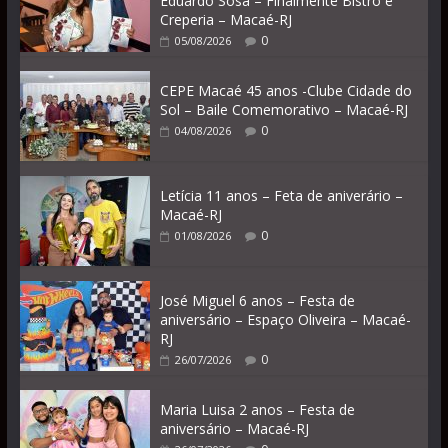
Eduardo Sosa – Finalmente Bistrô e
Creperia – Macaé-RJ
0
05/08/2026
CEPE Macaé 45 anos -Clube Cidade do
Sol – Baile Comemorativo – Macaé-RJ
0
04/08/2026
Letícia 11 anos – Feta de aniverário –
Macaé-RJ
0
01/08/2026
José Miguel 6 anos – Festa de
aniversário – Espaço Oliveira – Macaé-
RJ
0
26/07/2026
Maria Luisa 2 anos – Festa de
aniversário – Macaé-RJ