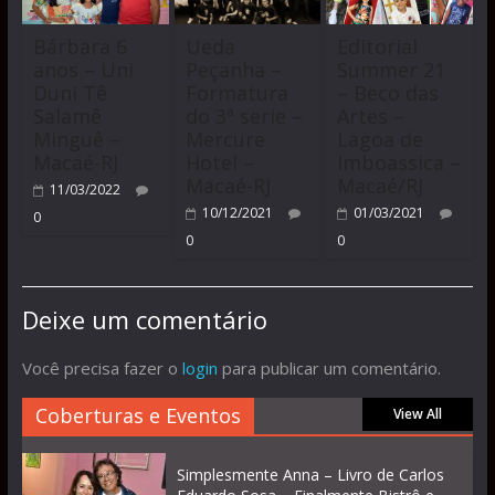
Bárbara 6
Ueda
Editorial
anos – Uni
Peçanha –
Summer 21
Duni Tê
Formatura
– Beco das
Salamê
do 3ª serie –
Artes –
Minguê –
Mercure
Lagoa de
Macaé-RJ
Hotel –
Imboassica –
Macaé-RJ
Macaé/RJ
11/03/2022
10/12/2021
01/03/2021
0
0
0
Deixe um comentário
Você precisa fazer o
login
para publicar um comentário.
Coberturas e Eventos
View All
Simplesmente Anna – Livro de Carlos