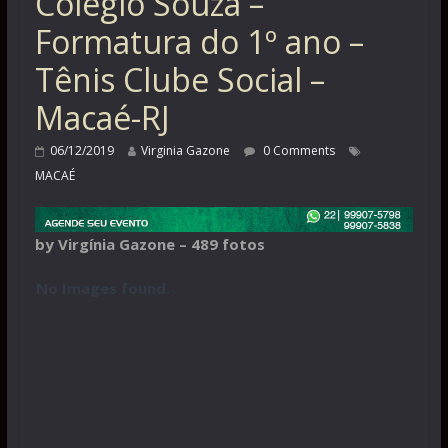
Colégio Souza –
Formatura do 1º ano –
Tênis Clube Social –
Macaé-RJ
06/12/2019
Virginia Gazone
0 Comments
MACAÉ
by Virgínia Gazone – 489 fotos
No Images found.