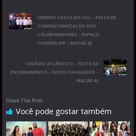
UNIMED COSTA DO SOL – FESTA DE
CONFRATERNIZAÇÃO DOS
COLABORADORES – ESPAÇO
CHANDELIER – MACAÉ-RJ
COLÉGIO ATLÂNTICO – FESTA DE
ENCERRAMENTO – NOVO CAVALEIROS –
MACAÉ-RJ
Share This Post:
Você pode gostar também