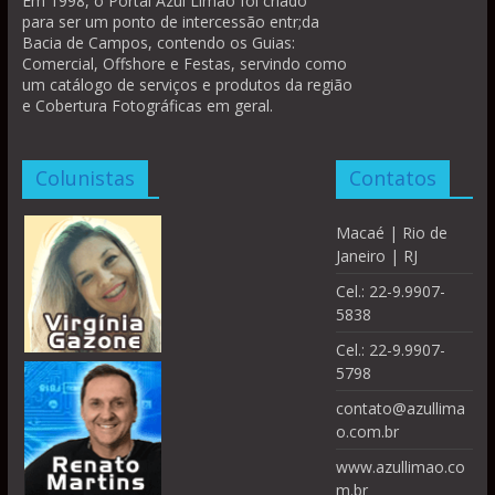
Em 1998, o Portal Azul Limão foi criado
para ser um ponto de intercessão entr;da
Bacia de Campos, contendo os Guias:
Comercial, Offshore e Festas, servindo como
um catálogo de serviços e produtos da região
e Cobertura Fotográficas em geral.
Colunistas
Contatos
Macaé | Rio de
Janeiro | RJ
Cel.: 22-9.9907-
5838
Cel.: 22-9.9907-
5798
contato@azullima
o.com.br
www.azullimao.co
m.br