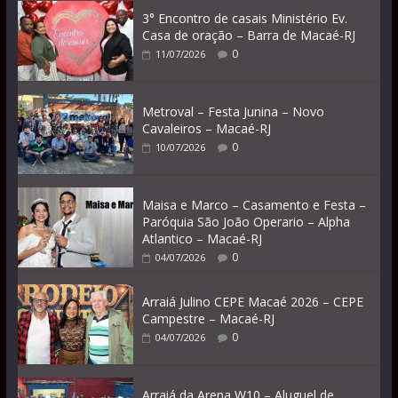
3° Encontro de casais Ministério Ev.
Casa de oração – Barra de Macaé-RJ
0
11/07/2026
Metroval – Festa Junina – Novo
Cavaleiros – Macaé-RJ
0
10/07/2026
Maisa e Marco – Casamento e Festa –
Paróquia São João Operario – Alpha
Atlantico – Macaé-RJ
0
04/07/2026
Arraiá Julino CEPE Macaé 2026 – CEPE
Campestre – Macaé-RJ
0
04/07/2026
Arraiá da Arena W10 – Aluguel de