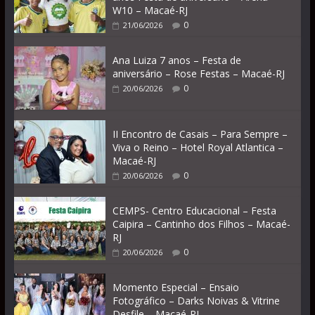
W10 – Macaé-RJ
0
21/06/2026
Ana Luiza 7 anos – Festa de
aniversário – Rose Festas – Macaé-RJ
0
20/06/2026
II Encontro de Casais – Para Sempre –
Viva o Reino – Hotel Royal Atlantica –
Macaé-RJ
0
20/06/2026
CEMPS- Centro Educacional – Festa
Caipira – Cantinho dos Filhos – Macaé-
RJ
0
20/06/2026
Momento Especial – Ensaio
Fotográfico – Darks Noivas & Vitrine
Desfile – Macaé-RJ