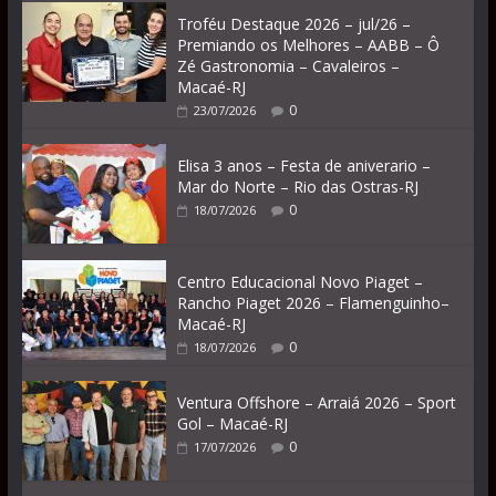
Troféu Destaque 2026 – jul/26 –
Premiando os Melhores – AABB – Ô
Zé Gastronomia – Cavaleiros –
Macaé-RJ
0
23/07/2026
Elisa 3 anos – Festa de aniverario –
Mar do Norte – Rio das Ostras-RJ
0
18/07/2026
Centro Educacional Novo Piaget –
Rancho Piaget 2026 – Flamenguinho–
Macaé-RJ
0
18/07/2026
Ventura Offshore – Arraiá 2026 – Sport
Gol – Macaé-RJ
0
17/07/2026