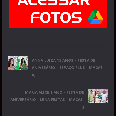
ANNA LUIZA 15 ANOS – FESTA DE
ANIVESÁRIO – ESPAÇO PLUS – MACAÉ-
RJ
MARIA ALICE 1 ANO – FESTA DE
ANIVERSÁRIO – LENA FESTAS – MACAÉ-
RJ