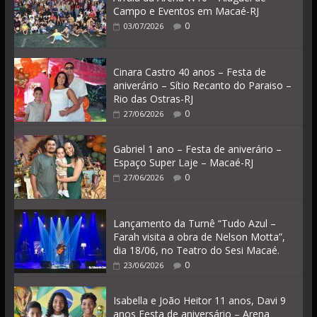
Campo e Eventos em Macaé-RJ
0
03/07/2026
Cinara Castro 40 anos – Festa de
aniverário – Sítio Recanto do Paraiso –
Rio das Ostras-RJ
0
27/06/2026
Gabriel 1 ano – Festa de aniverário –
Espaço Super Laje – Macaé-RJ
0
27/06/2026
Lançamento da Turnê “Tudo Azul –
Farah visita a obra de Nelson Motta”,
dia 18/06, no Teatro do Sesi Macaé.
0
23/06/2026
Isabella e João Heitor 11 anos, Davi 9
anos Festa de aniversário – Arena