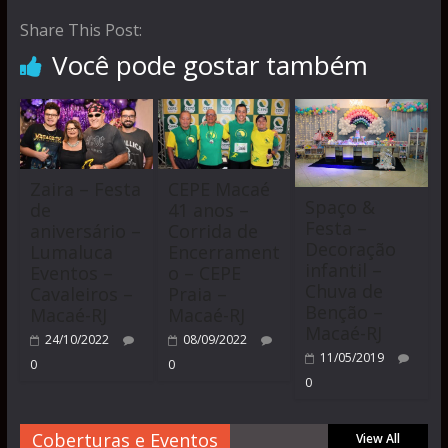
Share This Post:
Você pode gostar também
Zaira – Festa
CEPE Macaé
Spaço &
de
41 anos –
Festa –
aniversário –
Corrida de
Decoração
Lumaluca
Encerrament
infantil –
Eventos –
o – CEPE
Chuva de
Cavaleiros –
Praia –
Benção –
Macaé-RJ
Macaé-RJ
Macaé-RJ
24/10/2022
08/09/2022
11/05/2019
0
0
0
Coberturas e Eventos
View All