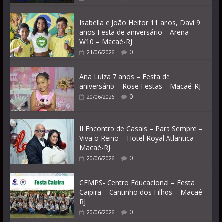
Isabella e João Heitor 11 anos, Davi 9
anos Festa de aniversário – Arena
W10 – Macaé-RJ
0
21/06/2026
Ana Luiza 7 anos – Festa de
aniversário – Rose Festas – Macaé-RJ
0
20/06/2026
II Encontro de Casais – Para Sempre –
Viva o Reino – Hotel Royal Atlantica –
Macaé-RJ
0
20/06/2026
CEMPS- Centro Educacional – Festa
Caipira – Cantinho dos Filhos – Macaé-
RJ
0
20/06/2026