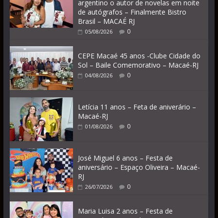
argentino o autor de novelas em noite
de autógrafos – Finalmente Bistro
Brasil – MACAÉ RJ
0
05/08/2026
CEPE Macaé 45 anos -Clube Cidade do
Sol – Baile Comemorativo – Macaé-RJ
0
04/08/2026
Letícia 11 anos – Feta de aniverário –
Macaé-RJ
0
01/08/2026
José Miguel 6 anos – Festa de
aniversário – Espaço Oliveira – Macaé-
RJ
0
26/07/2026
Maria Luisa 2 anos – Festa de