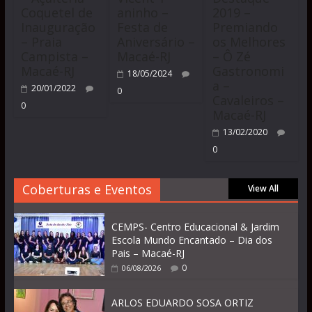
Coquetel de
aninho –
2019 –
Inauguração
Festa de
Premiando
– Praia
Aniversário –
os Melhores
Campista –
Macaé-RJ
– Ô Zé
Macaé-RJ
Gastronomi
18/05/2024
a –
20/01/2022
0
Cavaleiros –
0
Macaé-RJ
13/02/2020
0
Coberturas e Eventos
View All
CEMPS- Centro Educacional & Jardim
Escola Mundo Encantado – Dia dos
Pais – Macaé-RJ
0
06/08/2026
ARLOS EDUARDO SOSA ORTIZ