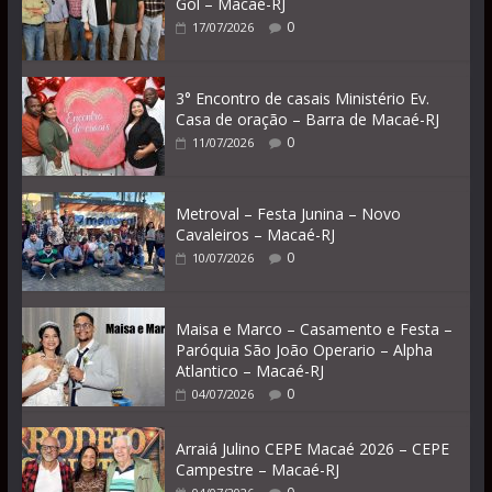
Gol – Macaé-RJ
0
17/07/2026
3° Encontro de casais Ministério Ev.
Casa de oração – Barra de Macaé-RJ
0
11/07/2026
Metroval – Festa Junina – Novo
Cavaleiros – Macaé-RJ
0
10/07/2026
Maisa e Marco – Casamento e Festa –
Paróquia São João Operario – Alpha
Atlantico – Macaé-RJ
0
04/07/2026
Arraiá Julino CEPE Macaé 2026 – CEPE
Campestre – Macaé-RJ