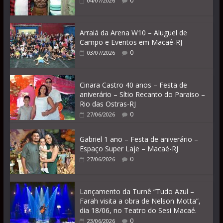
0
04/07/2026
Arraiá da Arena W10 – Aluguel de
Campo e Eventos em Macaé-RJ
0
03/07/2026
Cinara Castro 40 anos – Festa de
aniverário – Sítio Recanto do Paraiso –
Rio das Ostras-RJ
0
27/06/2026
Gabriel 1 ano – Festa de aniverário –
Espaço Super Laje – Macaé-RJ
0
27/06/2026
Lançamento da Turnê “Tudo Azul –
Farah visita a obra de Nelson Motta”,
dia 18/06, no Teatro do Sesi Macaé.
0
23/06/2026