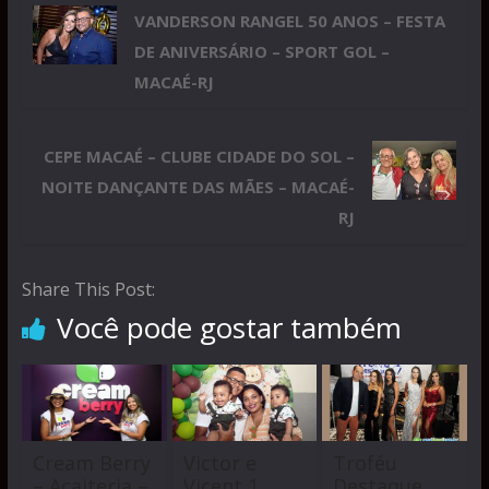
VANDERSON RANGEL 50 ANOS – FESTA
DE ANIVERSÁRIO – SPORT GOL –
MACAÉ-RJ
CEPE MACAÉ – CLUBE CIDADE DO SOL –
NOITE DANÇANTE DAS MÃES – MACAÉ-
RJ
Share This Post:
Você pode gostar também
Cream Berry
Victor e
Troféu
– Açaiteria –
Vicent 1
Destaque