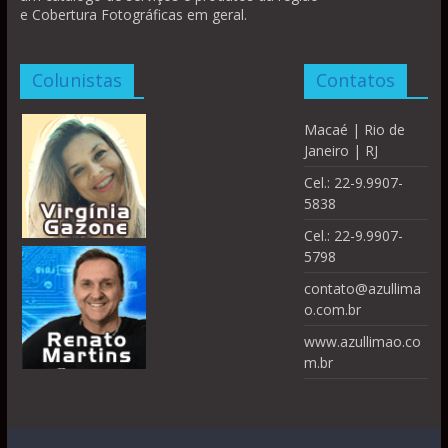
e Cobertura Fotográficas em geral.
Colunistas
Contatos
Macaé | Rio de
Janeiro | RJ
Cel.: 22-9.9907-
5838
Cel.: 22-9.9907-
5798
contato@azullima
o.com.br
www.azullimao.co
m.br