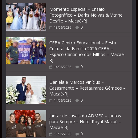
Momento Especial – Ensaio
Fotográfico – Darks Noivas & Vitrine
Desfile – Macaé-RJ
0
19/06/2026
CEBA Centro Educacional – Festa
Cultural da Família 2026 CEBA –
Espaço Cantinho dos Fillhos – Macaé-
RJ
0
14/06/2026
Daniela e Marcos Vinícius –
Casasmento – Restaurante Gêmeos –
Macaé-RJ
0
14/06/2026
Jantar de casais da ADMEC – Juntos
para Sempre – Hotel Royal Macaé –
Macaé-RJ
0
13/06/2026