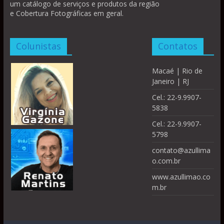
um catálogo de serviços e produtos da região
e Cobertura Fotográficas em geral.
Colunistas
Contatos
Macaé | Rio de
Janeiro | RJ
Cel.: 22-9.9907-
5838
Cel.: 22-9.9907-
5798
contato@azullima
o.com.br
www.azullimao.co
m.br