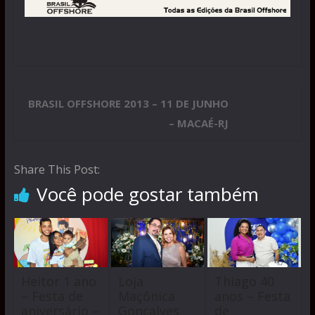
BRASIL OFFSHORE 2013 – 11 DE JUNHO
– MACAÉ-RJ
Share This Post:
Você pode gostar também
Heitor 1 ano
Loja
Thiago 40
– Festa de
Maçônica
anos – Festa
aniversário –
Gonçalves
de