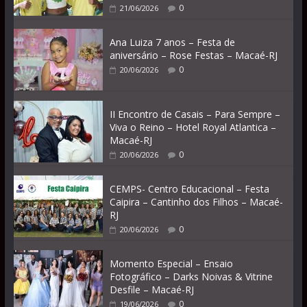
0
21/06/2026
Ana Luiza 7 anos – Festa de
aniversário – Rose Festas – Macaé-RJ
0
20/06/2026
II Encontro de Casais – Para Sempre –
Viva o Reino – Hotel Royal Atlantica –
Macaé-RJ
0
20/06/2026
CEMPS- Centro Educacional – Festa
Caipira – Cantinho dos Filhos – Macaé-
RJ
0
20/06/2026
Momento Especial – Ensaio
Fotográfico – Darks Noivas & Vitrine
Desfile – Macaé-RJ
0
19/06/2026