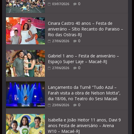
0
03/07/2026
Cinara Castro 40 anos – Festa de
aniverário – Sítio Recanto do Paraiso –
Rio das Ostras-RJ
0
27/06/2026
Gabriel 1 ano – Festa de aniverário –
Espaço Super Laje – Macaé-RJ
0
27/06/2026
Lançamento da Turnê “Tudo Azul –
Farah visita a obra de Nelson Motta”,
dia 18/06, no Teatro do Sesi Macaé.
0
23/06/2026
Isabella e João Heitor 11 anos, Davi 9
anos Festa de aniversário – Arena
W10 – Macaé-RJ