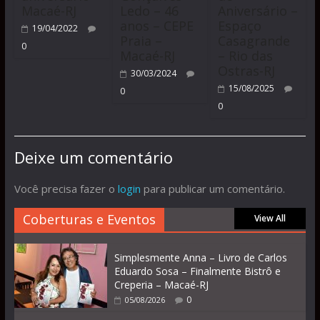
Macaé-RJ
Ledo – 46
Aniversário –
anos – CEPE
Espaço
19/04/2022
Praia –
Casagrande
0
Macaé-RJ
– Rio das
Ostras-RJ
30/03/2024
15/08/2025
0
0
Deixe um comentário
Você precisa fazer o
login
para publicar um comentário.
Coberturas e Eventos
View All
Simplesmente Anna – Livro de Carlos
Eduardo Sosa – Finalmente Bistrô e
Creperia – Macaé-RJ
0
05/08/2026