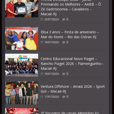
Premiando os Melhores – AABB – Ô
Zé Gastronomia – Cavaleiros –
Macaé-RJ
0
23/07/2026
Elisa 3 anos – Festa de aniverario –
Mar do Norte – Rio das Ostras-RJ
0
18/07/2026
Centro Educacional Novo Piaget –
Rancho Piaget 2026 – Flamenguinho–
Macaé-RJ
0
18/07/2026
Ventura Offshore – Arraiá 2026 – Sport
Gol – Macaé-RJ
0
17/07/2026
3° Encontro de casais Ministério Ev.