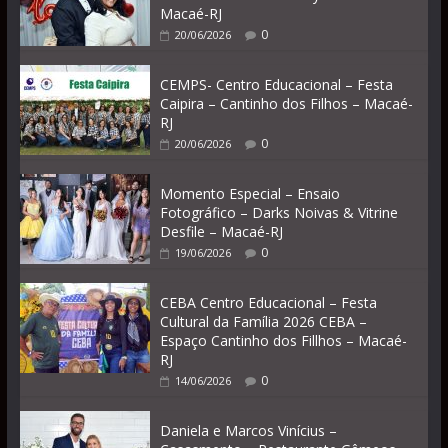
Macaé-RJ
0
20/06/2026
CEMPS- Centro Educacional – Festa
Caipira – Cantinho dos Filhos – Macaé-
RJ
0
20/06/2026
Momento Especial – Ensaio
Fotográfico – Darks Noivas & Vitrine
Desfile – Macaé-RJ
0
19/06/2026
CEBA Centro Educacional – Festa
Cultural da Família 2026 CEBA –
Espaço Cantinho dos Fillhos – Macaé-
RJ
0
14/06/2026
Daniela e Marcos Vinícius –