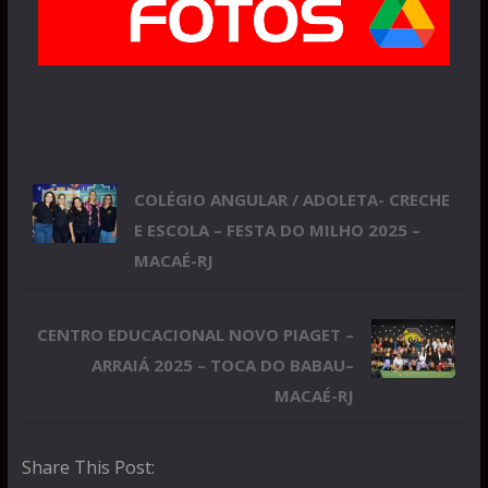
COLÉGIO ANGULAR / ADOLETA- CRECHE
E ESCOLA – FESTA DO MILHO 2025 –
MACAÉ-RJ
CENTRO EDUCACIONAL NOVO PIAGET –
ARRAIÁ 2025 – TOCA DO BABAU–
MACAÉ-RJ
Share This Post: