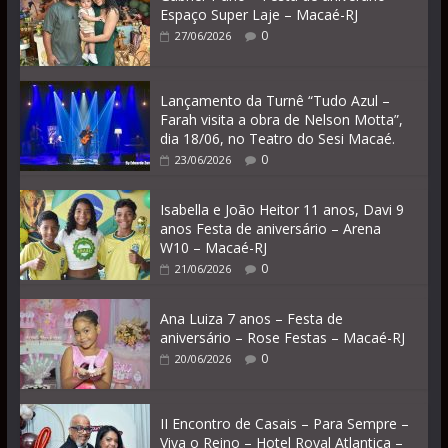
Espaço Super Laje – Macaé-RJ
0
27/06/2026
Lançamento da Turnê “Tudo Azul –
Farah visita a obra de Nelson Motta”,
dia 18/06, no Teatro do Sesi Macaé.
0
23/06/2026
Isabella e João Heitor 11 anos, Davi 9
anos Festa de aniversário – Arena
W10 – Macaé-RJ
0
21/06/2026
Ana Luiza 7 anos – Festa de
aniversário – Rose Festas – Macaé-RJ
0
20/06/2026
II Encontro de Casais – Para Sempre –
Viva o Reino – Hotel Royal Atlantica –