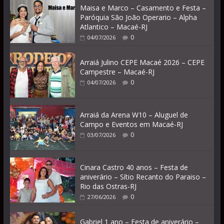
Maisa e Marco – Casamento e Festa –
Paróquia São João Operario – Alpha
Atlantico – Macaé-RJ
0
04/07/2026
Arraiá Julino CEPE Macaé 2026 – CEPE
Campestre – Macaé-RJ
0
04/07/2026
Arraiá da Arena W10 – Aluguel de
Campo e Eventos em Macaé-RJ
0
03/07/2026
Cinara Castro 40 anos – Festa de
aniverário – Sítio Recanto do Paraiso –
Rio das Ostras-RJ
0
27/06/2026
Gabriel 1 ano – Festa de aniverário –