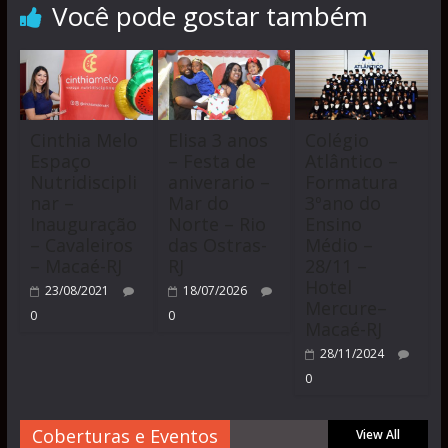
Você pode gostar também
Cinthia Melo
Elisa 3 anos
Colégio
Espaço
– Festa de
Atlântico –
Nutridiscipli
aniverario –
Formatura
nar –
Mar do
3ºano do
Inauguração
Norte – Rio
Ensino
– Cavaleiros
das Ostras-
Médio –
– Macaé-RJ
RJ
28/11 –
Hotel
23/08/2021
18/07/2026
Mercure–
0
0
Macaé-RJ
28/11/2024
0
Coberturas e Eventos
View All