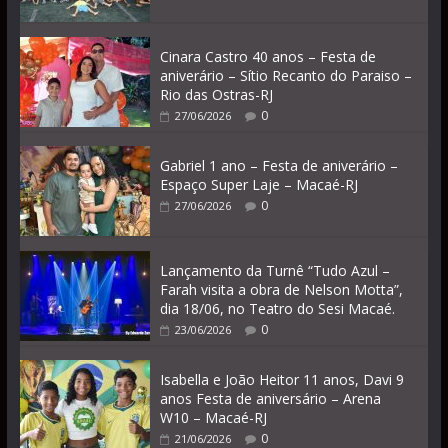
Cinara Castro 40 anos – Festa de
aniverário – Sítio Recanto do Paraiso –
Rio das Ostras-RJ
0
27/06/2026
Gabriel 1 ano – Festa de aniverário –
Espaço Super Laje – Macaé-RJ
0
27/06/2026
Lançamento da Turnê “Tudo Azul –
Farah visita a obra de Nelson Motta”,
dia 18/06, no Teatro do Sesi Macaé.
0
23/06/2026
Isabella e João Heitor 11 anos, Davi 9
anos Festa de aniversário – Arena
W10 – Macaé-RJ
0
21/06/2026