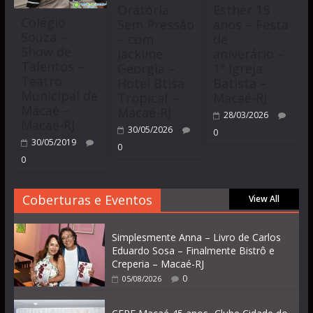
Oratória
Esther 15
Colégio
Sem Pressão
anos – Festa
Souza –
– com
de
Show de
Jackline
aniverário –
Talentos –
Georgia –
1ª Igreja
Teatro
Hotel Btisa
Batista –
Municipal de
Tropical –
Macaé-RJ
Macaé –
Macaé-RJ
28/03/2026
Macaé-RJ
30/05/2026
0
30/05/2019
0
0
Coberturas e Eventos
View All
Simplesmente Anna – Livro de Carlos
Eduardo Sosa – Finalmente Bistrô e
Creperia – Macaé-RJ
0
05/08/2026