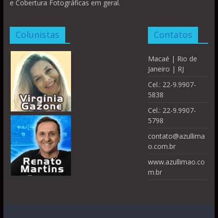
e Cobertura Fotográficas em geral.
Colunistas
Contatos
Macaé | Rio de
Janeiro | RJ
Cel.: 22-9.9907-
5838
Cel.: 22-9.9907-
5798
contato@azullima
o.com.br
www.azullimao.co
m.br