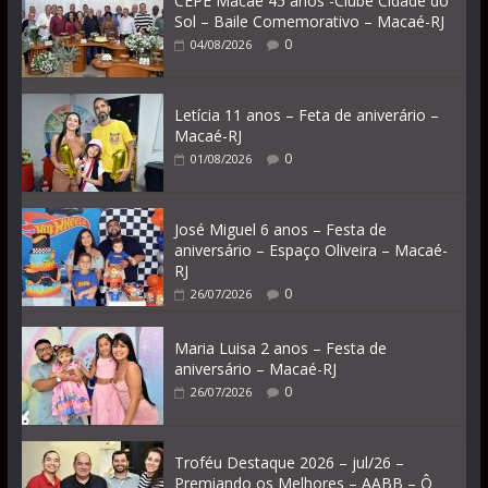
CEPE Macaé 45 anos -Clube Cidade do
Sol – Baile Comemorativo – Macaé-RJ
0
04/08/2026
Letícia 11 anos – Feta de aniverário –
Macaé-RJ
0
01/08/2026
José Miguel 6 anos – Festa de
aniversário – Espaço Oliveira – Macaé-
RJ
0
26/07/2026
Maria Luisa 2 anos – Festa de
aniversário – Macaé-RJ
0
26/07/2026
Troféu Destaque 2026 – jul/26 –
Premiando os Melhores – AABB – Ô