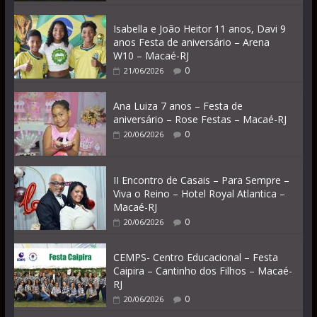
Isabella e João Heitor 11 anos, Davi 9
anos Festa de aniversário – Arena
W10 – Macaé-RJ
0
21/06/2026
Ana Luiza 7 anos – Festa de
aniversário – Rose Festas – Macaé-RJ
0
20/06/2026
II Encontro de Casais – Para Sempre –
Viva o Reino – Hotel Royal Atlantica –
Macaé-RJ
0
20/06/2026
CEMPS- Centro Educacional – Festa
Caipira – Cantinho dos Filhos – Macaé-
RJ
0
20/06/2026