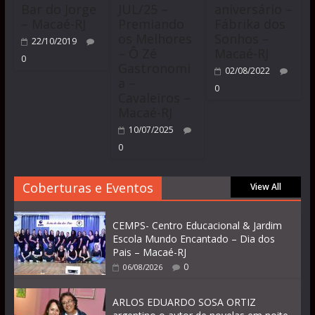
Bar do Jorge
JUL/25 –
aniversário –
– Macaé-RJ
Premiando
Fábrika dos
os Melhores
Sonhos –
22/10/2019
– Ô Zé
Macaé-RJ
0
Gastronomi
02/08/2022
a –
0
Cavaleiros –
Macaé-RJ
10/07/2025
0
Coberturas e Eventos
View All
CEMPS- Centro Educacional & Jardim
Escola Mundo Encantado – Dia dos
Pais – Macaé-RJ
0
06/08/2026
ARLOS EDUARDO SOSA ORTIZ