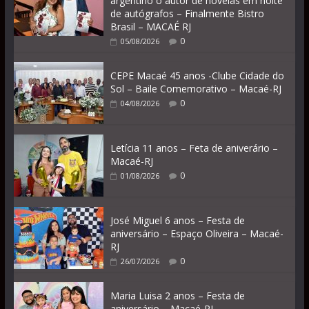
argentino o autor de novelas em noite
de autógrafos – Finalmente Bistro
Brasil – MACAÉ RJ
0
05/08/2026
CEPE Macaé 45 anos -Clube Cidade do
Sol – Baile Comemorativo – Macaé-RJ
0
04/08/2026
Letícia 11 anos – Feta de aniverário –
Macaé-RJ
0
01/08/2026
José Miguel 6 anos – Festa de
aniversário – Espaço Oliveira – Macaé-
RJ
0
26/07/2026
Maria Luisa 2 anos – Festa de
aniversário – Macaé-RJ