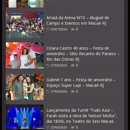
Arraiá da Arena W10 – Aluguel de
Campo e Eventos em Macaé-RJ
0
03/07/2026
Cinara Castro 40 anos – Festa de
aniverário – Sítio Recanto do Paraiso –
Rio das Ostras-RJ
0
27/06/2026
Gabriel 1 ano – Festa de aniverário –
Espaço Super Laje – Macaé-RJ
0
27/06/2026
Lançamento da Turnê “Tudo Azul –
Farah visita a obra de Nelson Motta”,
dia 18/06, no Teatro do Sesi Macaé.
0
23/06/2026