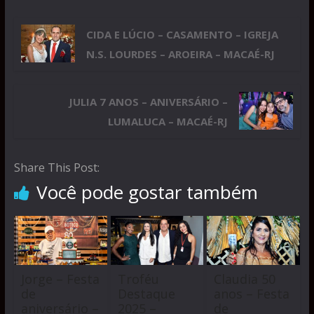
CIDA E LÚCIO – CASAMENTO – IGREJA
N.S. LOURDES – AROEIRA – MACAÉ-RJ
JULIA 7 ANOS – ANIVERSÁRIO –
LUMALUCA – MACAÉ-RJ
Share This Post:
Você pode gostar também
Jorge – Festa
Troféu
Claudia 50
de
Destaque
anos – Festa
aniversário –
2025 –
de