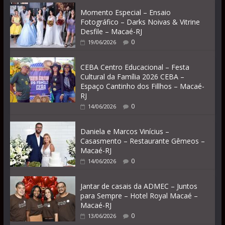
Momento Especial – Ensaio
Fotográfico – Darks Noivas & Vitrine
Desfile – Macaé-RJ
0
19/06/2026
CEBA Centro Educacional – Festa
Cultural da Família 2026 CEBA –
Espaço Cantinho dos Fillhos – Macaé-
RJ
0
14/06/2026
Daniela e Marcos Vinícius –
Casasmento – Restaurante Gêmeos –
Macaé-RJ
0
14/06/2026
Jantar de casais da ADMEC – Juntos
para Sempre – Hotel Royal Macaé –
Macaé-RJ
0
13/06/2026