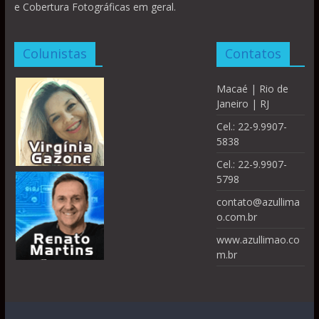
e Cobertura Fotográficas em geral.
Colunistas
Contatos
Macaé | Rio de
Janeiro | RJ
Cel.: 22-9.9907-
5838
Cel.: 22-9.9907-
5798
contato@azullima
o.com.br
www.azullimao.co
m.br