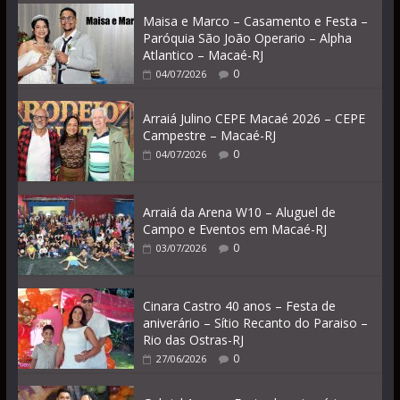
Maisa e Marco – Casamento e Festa –
Paróquia São João Operario – Alpha
Atlantico – Macaé-RJ
0
04/07/2026
Arraiá Julino CEPE Macaé 2026 – CEPE
Campestre – Macaé-RJ
0
04/07/2026
Arraiá da Arena W10 – Aluguel de
Campo e Eventos em Macaé-RJ
0
03/07/2026
Cinara Castro 40 anos – Festa de
aniverário – Sítio Recanto do Paraiso –
Rio das Ostras-RJ
0
27/06/2026