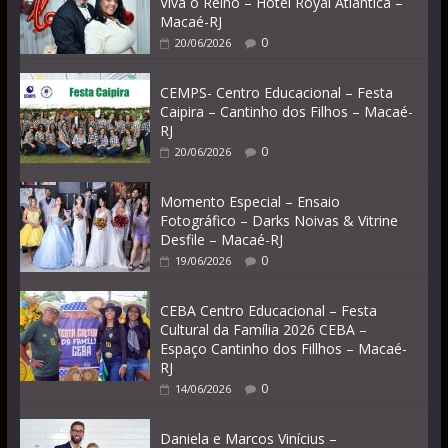
Viva o Reino – Hotel Royal Atlantica –
Macaé-RJ
0
20/06/2026
CEMPS- Centro Educacional – Festa
Caipira – Cantinho dos Filhos – Macaé-
RJ
0
20/06/2026
Momento Especial – Ensaio
Fotográfico – Darks Noivas & Vitrine
Desfile – Macaé-RJ
0
19/06/2026
CEBA Centro Educacional – Festa
Cultural da Família 2026 CEBA –
Espaço Cantinho dos Fillhos – Macaé-
RJ
0
14/06/2026
Daniela e Marcos Vinícius –