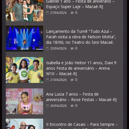
Gabriel 1 ano – Festa de aniverário –
Espaço Super Laje – Macaé-RJ
0
27/06/2026
Lançamento da Turnê “Tudo Azul –
Farah visita a obra de Nelson Motta”,
dia 18/06, no Teatro do Sesi Macaé.
0
23/06/2026
Isabella e João Heitor 11 anos, Davi 9
anos Festa de aniversário – Arena
W10 – Macaé-RJ
0
21/06/2026
Ana Luiza 7 anos – Festa de
aniversário – Rose Festas – Macaé-RJ
0
20/06/2026
II Encontro de Casais – Para Sempre –