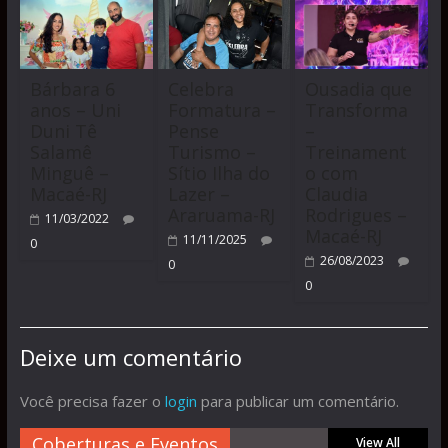
Bárbara 6
Celebra
Ousadia que
anos – Uni
Formatura –
Transforma
Duni Tê
Pense
–
Salamê
Turismo –
Treinament
Minguê –
Sítio Ilha do
o com
Macaé-RJ
Lazer –
Claudia
Araruama-RJ
Rodrigues –
11/03/2022
Macaé-RJ
11/11/2025
0
26/08/2023
0
0
Deixe um comentário
Você precisa fazer o
login
para publicar um comentário.
Coberturas e Eventos
View All